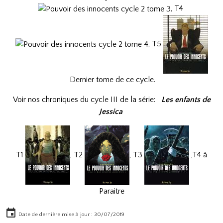
, T4
​​, T5
Dernier tome de ce cycle.
Voir nos chroniques du cycle III de la série:
Les enfants de
Jessica
T1
, T2
, T3
,T4 à
Paraitre
Date de dernière mise à jour : 30/07/2019