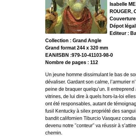
Isabelle M
ROUGER, Ol
Couverture
Dépot léga
Editeur : 
Collection : Grand Angle
Grand format 244 x 320 mm
EAN/ISBN :979-10-41103-98-0
Nombre de pages : 112
Un jeune homme dissimulant le bas de son
dévaliser. Gardant son calme, l’armurier n’h
peine de braquer quelqu’un. Il entreprend 
vitrines, de lui dire à quels hors-la-loi el
ont été responsables, autant de témoignage
fusil Kentucky à silex propriété des sang
bandit californien Tiburcio Vasquez conda
devenu notre "conteur" va réussir à s’attir
chemin.