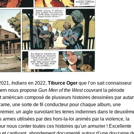
2021,
Indians
en 2022,
Tiburce Oger
que l’on sait connaisseur
tern nous propose
Gun Men of the West
couvrant la période
t américain composé de plusieurs histoires dessinées par autan
ame, une sorte de fil conducteur pour chaque album, une
emier, un aigle survolant les terres indiennes dans le deuxièm
s armes utilisées par des hors-la-loi animés par la violence, la
r nous conter toutes ces histoires qu’un armurier ! Excellente
he et captivant, abondement documenté autour d’une douzaine d