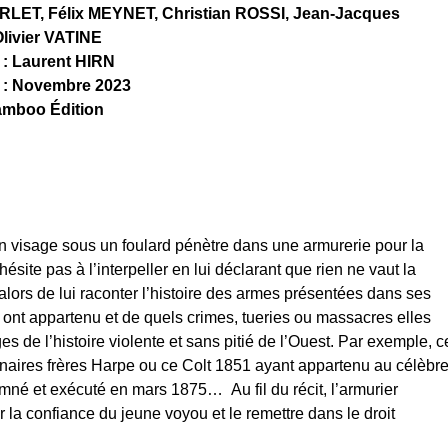
ERLET, Félix MEYNET, Christian ROSSI, Jean-Jacques
ivier VATINE
 : Laurent HIRN
l : Novembre 2023
Bamboo Édition
 visage sous un foulard pénètre dans une armurerie pour la
ésite pas à l’interpeller en lui déclarant que rien ne vaut la
alors de lui raconter l’histoire des armes présentées dans ses
les ont appartenu et de quels crimes, tueries ou massacres elles
s de l’histoire violente et sans pitié de l’Ouest. Par exemple, c
uinaires frères Harpe ou ce Colt 1851 ayant appartenu au célèbr
mné et exécuté en mars 1875… Au fil du récit, l’armurier
er la confiance du jeune voyou et le remettre dans le droit