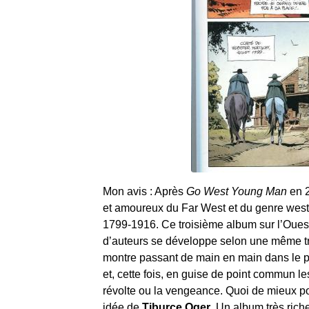
Mon avis : Après
Go West Young Man
en 
et amoureux du Far West et du genre wes
1799-1916. Ce troisième album sur l’Oues
d’auteurs se développe selon une même tr
montre passant de main en main dans le pr
et, cette fois, en guise de point commun le
révolte ou la vengeance. Quoi de mieux pou
idée de
Tiburce Oger
. Un album très ric