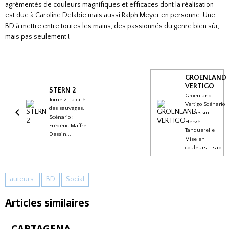
agrémentés de couleurs magnifiques et efficaces dont la réalisation
est due à Caroline Delabie mais aussi Ralph Meyer en personne. Une
BD à mettre entre toutes les mains, des passionnés du genre bien sûr,
mais pas seulement !
GROENLAND
VERTIGO
STERN 2
Groenland
Tome 2: la cité
Vertigo Scénario
des sauvages.
et Dessin :
Scénario :
Hervé
Frédéric Maffre
Tanquerelle
Dessin...
Mise en
couleurs : Isab...
auteurs.
BD
Social
Articles similaires
CARTAGENA