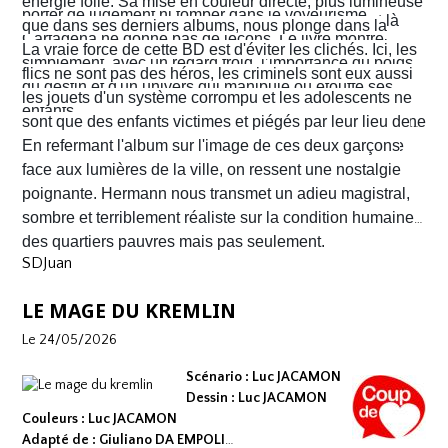
énergie folle. Sa mise en couleur directe, plus lumineuse
porter de jugement ni tomber dans le voyeurisme.
Nacho s'enfuient vers la frontière américaine. C’est là
que dans ses derniers albums, nous plonge dans la
Cartagena ne donne pas de leçons. Le livre montre
qu’ils vont croiser, Félix Garzon, un flic quadragénaire
poussière et la sueur comme lui seul savait les
La vraie force de cette BD est d'éviter les clichés. Ici, les
simplement, avec un regard froid, l’importance du poids
fatigué qui les regarde courir…
transmettre. On y retrouve ses fameux visages fatigués
flics ne sont pas des héros, les criminels sont eux aussi
du destin et d'un univers qui manipule ou étouffe ses
aux mâchoires carrées portant en eux toute la détresse
les jouets d'un système corrompu et les adolescents ne
enfants.
ou la noirceur du monde. Le scénario d'
sont que des enfants victimes et piégés par leur lieu de
Yves H
. est d'une
fluidité exemplaire. On est emporté dans une aventure
naissance.
En refermant l'album sur l'image de ces deux garçons
mêlant road trip étouffant, récit existentiel et course
face aux lumières de la ville, on ressent une nostalgie
contre la montre où chaque case souligne l'urgence de
poignante. Hermann nous transmet un adieu magistral,
survivre.
sombre et terriblement réaliste sur la condition humaine
des quartiers pauvres mais pas seulement.
SDJuan
LE MAGE DU KREMLIN
Le 24/05/2026
Scénario : Luc JACAMON
Dessin : Luc JACAMON
Couleurs : Luc JACAMON
Adapté de : Giuliano DA EMPOLI