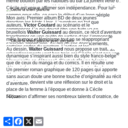
même bouffon par les habitués du bar
La jument verte
où
prenant des risques qui lui attirent beaucoup d’ennuis.
Cécile est venue affirmer son indépendance. Pour lui
comme pour elle, ce sera le début d’un long périple
Mon avis: Premier album BD de deux jeunes
direction les États-Unis. L’aventure ne fait que
auteurs,
Victor Coutard
au scénario et le
commencer. Ce qui devait être une fuite va se
bruxellois
Walter Guissard
au dessin, ce récit d'aventure
transformer en une quête de justice dans l'immensité
mêle humour et féminisme tout en se réappropriant
sauvage américaine. Au gré de ses déplacements,
certains codes du western. L’action et les
Au dessin,
Walter Guissard
nous propose un trait
Cécile finira contre toute attente par troquer la robe de
rebondissements vont bon train car Cécile n'est pas une
dynamique s’inspirant aussi bien du style franco-belge
juriste contre l'étoile de shérif…
"demoiselle en détresse". C'est plutôt une héroïne
que de ceux du manga et du comics. Il en résulte une
déterminée, un peu ingénue mais surtout prête à en
narration visuelle hyper dynamique privilégiant le
Un premier roman graphique de 120 pages qui apporte
découdre pour faire respecter ses idéaux. La virée
mouvement et l'énergie, c'est le moins que l'on puisse
sans aucun doute une bonne touche d’originalité au récit
américaine devient vite une réflexion sur le droit et la
dire.
d’aventure.
place de la femme à l'époque et donne à Cécile
SDJuan
l’occasion d’affirmer ses nombreux talents d’oratrice, de
juriste et, dans le contexte américain, de tireuse plutôt
habile.
Partager
Facebook
X
Email