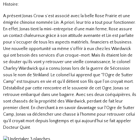
Histoire:
A présent Jonas Crow s’est associé avec la belle Rose Prairie et une
émigrée chinoise nommée Lin. A priori, leur trio a tout pour fonctionner.
En effet, Jonas tient la mini-entreprise d’une main ferme, Rose assure
un contact chaleureux grâce à son attitude avenante et Lin est parfaite
pour s'occuper de tous les aspects matériels, financiers et business.
Une nouvelle opportunité va même s'offrir à eux chez les Wardwick
qui ont besoin des services d'un croque-mort. Mais ils étaient loin de
se douter qu’ils vont y retrouver une vieille connaissance, le colonel
Charley Wardwick qui a connu Jonas lors de la guerre de Sécession
sous le nom de Strikland. Le colonel lui apprend que "l'Ogre de Sutter
Camp" est toujours en vie et qu'il détient son fils que l’on croyait mort.
Déstabilisé par cette rencontre et le souvenir de cet Ogre, Jonas se
retrouve embarqué dans une bagarre. Avec ses deux coéquipières, ils
sont chassés de la propriété des Wardwick, perdant de fait leur
premier client. En cherchant à en savoir davantage sur l'Ogre de Sutter
Camp, Jonas va déclencher une chasse à l'homme pour retrouver celui
qu'il croyait mort depuis longtemps et qui aujourd'hui se fait appeler
Docteur Quint.