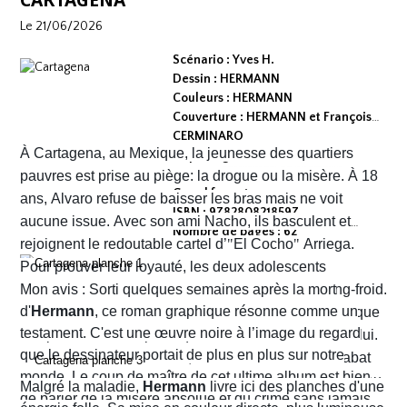
Le 21/06/2026
Scénario : Yves H.
Dessin : HERMANN
Couleurs : HERMANN
Couverture : HERMANN et François
CERMINARO
À Cartagena, au Mexique, la jeunesse des quartiers
Dépot légal : avril 2026
Editeur :
pauvres est prise au piège: la drogue ou la misère. À 18
Grand format
ans, Alvaro refuse de baisser les bras mais ne voit
ISBN : 9782808218597
aucune issue. Avec son ami Nacho, ils basculent et
Nombre de pages : 62
rejoignent le redoutable cartel d’
"
El Cocho
"
Arriega.
Pour prouver leur loyauté, les deux adolescents
reçoivent l'ordre d'exécuter des prisonniers de sang-froid.
Mon avis : Sorti quelques semaines après la mort
d'
Hermann
, ce roman graphique résonne comme un
Alvaro hésite, tremble mais en proie à une peur panique
testament. C'est une œuvre noire à l’image du regard
finit par obéir. Cela provoque aussitôt un déclic chez lui.
que le dessinateur portait de plus en plus sur notre
Dans un sursaut de survie, il retourne son arme et abat
monde. Le coup de maître de cet ultime album est bien
l’un des chefs du gang local qui n’est autre que le neveu
Malgré la maladie,
Hermann
livre ici des planches d'une
de parler de la misère absolue et du crime sans jamais
d’Arriega. Devenus des hommes à abattre, Alvaro et