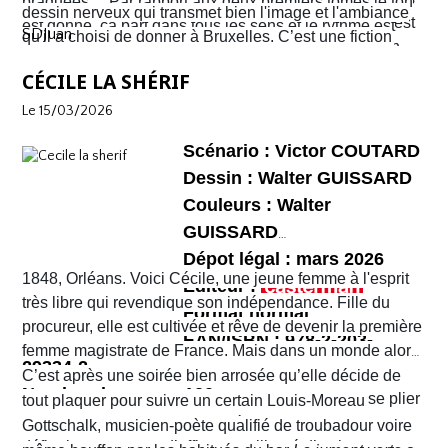
braquées… Par rapport aux deux premiers tomes le ton
dessin nerveux qui transmet bien l'image et l'ambiance
une violence sans nom. C'est véritablement le Far West
est donné, ça part dans tous les sens et le rythme est
SDJuan
qu'il a choisi de donner à Bruxelles. C’est une fiction
avec son lot d’insécurité et d’anarchie. Il y a même un
plus que soutenu de bout en bout. Sophie et Quentin
mais elle semble bien rattraper la réalité de la ville de
shérif !
vont devoir faire face à une situation totalement confuse
CÉCILE LA SHÉRIF
Bruxelles de 2026 telle que perçue par nombre de ses
et chaotique. Leur voyage tourne au cauchemar et ils
habitants !
Le 15/03/2026
vont rapidement se découvrir as de la gâchette, surtout
Sophie. Un album, on peut le dire, surréaliste.
Scénario : Victor COUTARD
Dessin : Walter GUISSARD
Couleurs : Walter
GUISSARD
Dépot légal : mars 2026
1848, Orléans. Voici Cécile, une jeune femme à l'esprit
Editeur :
très libre qui revendique son indépendance. Fille du
Format normal
procureur, elle est cultivée et rêve de devenir la première
EAN/ISBN : 978-2-203-
femme magistrate de France. Mais dans un monde alors
29334-2
très machiste, elle est confrontée à une institution
C’est après une soirée bien arrosée qu’elle décide de
Nombre de pages :120
judiciaire exclusivement masculine. Refusant de se plier
tout plaquer pour suivre un certain Louis-Moreau
aux conventions sociales de l'époque, elle ne cesse de
Gottschalk, musicien-poète qualifié de troubadour voire
défier les normes et d’affirmer sa liberté d’action en