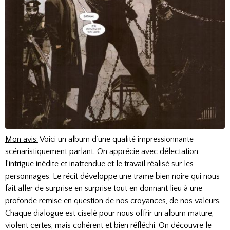
Mon avis:
Voici un album d’une qualité impressionnante
scénaristiquement parlant. On apprécie avec délectation
l’intrigue inédite et inattendue et le travail réalisé sur les
personnages. Le récit développe une trame bien noire qui nous
fait aller de surprise en surprise tout en donnant lieu à une
profonde remise en question de nos croyances, de nos valeurs.
Chaque dialogue est ciselé pour nous offrir un album mature,
violent certes, mais cohérent et bien réfléchi. On découvre le