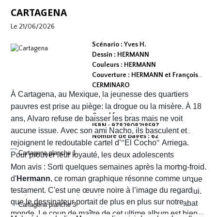
CARTAGENA
Le 21/06/2026
Scénario : Yves H.
Dessin : HERMANN
Couleurs : HERMANN
Couverture : HERMANN et François
CERMINARO
À Cartagena, au Mexique, la jeunesse des quartiers
Dépot légal : avril 2026
Editeur :
pauvres est prise au piège: la drogue ou la misère. À 18
Grand format
ans, Alvaro refuse de baisser les bras mais ne voit
ISBN : 9782808218597
aucune issue. Avec son ami Nacho, ils basculent et
Nombre de pages : 62
rejoignent le redoutable cartel d’
"
El Cocho
"
Arriega.
Pour prouver leur loyauté, les deux adolescents
reçoivent l'ordre d'exécuter des prisonniers de sang-froid.
Mon avis : Sorti quelques semaines après la mort
d'
Hermann
, ce roman graphique résonne comme un
Alvaro hésite, tremble mais en proie à une peur panique
testament. C'est une œuvre noire à l’image du regard
finit par obéir. Cela provoque aussitôt un déclic chez lui.
que le dessinateur portait de plus en plus sur notre
Dans un sursaut de survie, il retourne son arme et abat
monde. Le coup de maître de cet ultime album est bien
l’un des chefs du gang local qui n’est autre que le neveu