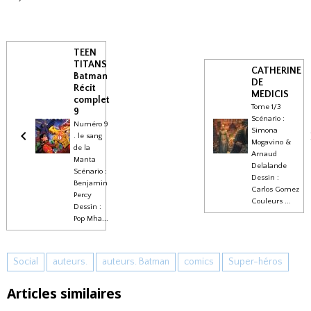
TEEN
TITANS
CATHERINE
Batman
DE
Récit
MEDICIS
complet
Tome 1/3
9
Scénario :
Numéro 9
Simona
. le sang
Mogavino &
de la
Arnaud
Manta
Delalande
Scénario :
Dessin :
Benjamin
Carlos Gomez
Percy
Couleurs ...
Dessin :
Pop Mha...
Social
auteurs.
auteurs. Batman
comics
Super-héros
Articles similaires