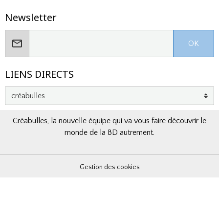
tout est contrôlé par le régime, la presse est muselée, les
libertés individuelles bafouées, les victimes réduites au
Newsletter
silence et la moindre vérité aussitôt jugée subversive.
Contrapaso est un polar dense, nerveux, très documenté
OK
où l’intime croise le politique. Lenoir, plus idéaliste que
jamais, et Sanz, toujours tiraillé entre prudence et colère,
LIENS DIRECTS
forment un duo profondément humain et vont peu à peu
être rattrapés par les secrets et les traumatismes du
passé.
Créabulles, la nouvelle équipe qui va vous faire découvrir le
Riche, fin et expressif, le dessin de
Teresa Valero
sert
monde de la BD autrement.
admirablement ce climat d’étouffement. Sa gestion de la
lumière et des ombres, des intérieurs oppressants et des
visages tendus, tout contribue à donner au récit une
Gestion des cookies
tension presque palpable. Le style est très
cinématographique comme pour souligner l’évocation
même du cinéma espagnol tout au long du récit.
Les couleurs douces contrastent avec la dureté des