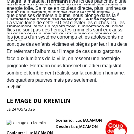
Malgré la maladie,
Hermann
livre ici des planches d'une
de parler de la misère absolue et du crime sans jamais
d’Arriega. Devenus des hommes à abattre, Alvaro et
énergie folle. Sa mise en couleur directe, plus lumineuse
porter de jugement ni tomber dans le voyeurisme.
Nacho s'enfuient vers la frontière américaine. C’est là
que dans ses derniers albums, nous plonge dans la
Cartagena ne donne pas de leçons. Le livre montre
qu’ils vont croiser, Félix Garzon, un flic quadragénaire
poussière et la sueur comme lui seul savait les
La vraie force de cette BD est d'éviter les clichés. Ici, les
simplement, avec un regard froid, l’importance du poids
fatigué qui les regarde courir…
transmettre. On y retrouve ses fameux visages fatigués
flics ne sont pas des héros, les criminels sont eux aussi
du destin et d'un univers qui manipule ou étouffe ses
aux mâchoires carrées portant en eux toute la détresse
les jouets d'un système corrompu et les adolescents ne
enfants.
ou la noirceur du monde. Le scénario d'
sont que des enfants victimes et piégés par leur lieu de
Yves H
. est d'une
fluidité exemplaire. On est emporté dans une aventure
naissance.
En refermant l'album sur l'image de ces deux garçons
mêlant road trip étouffant, récit existentiel et course
face aux lumières de la ville, on ressent une nostalgie
contre la montre où chaque case souligne l'urgence de
poignante. Hermann nous transmet un adieu magistral,
survivre.
sombre et terriblement réaliste sur la condition humaine
des quartiers pauvres mais pas seulement.
SDJuan
LE MAGE DU KREMLIN
Le 24/05/2026
Scénario : Luc JACAMON
Dessin : Luc JACAMON
Couleurs : Luc JACAMON