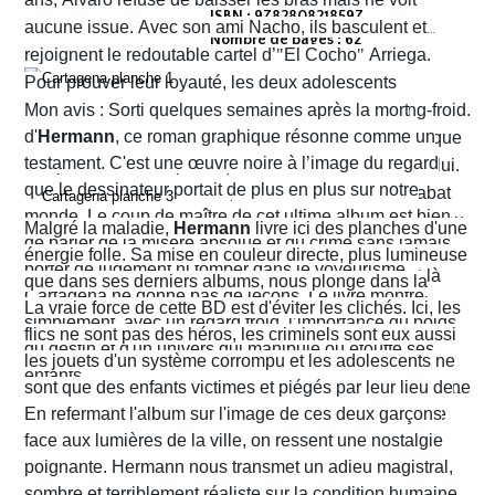
ISBN : 9782808218597
aucune issue. Avec son ami Nacho, ils basculent et
Nombre de pages : 62
rejoignent le redoutable cartel d’
"
El Cocho
"
Arriega.
Pour prouver leur loyauté, les deux adolescents
reçoivent l'ordre d'exécuter des prisonniers de sang-froid.
Mon avis : Sorti quelques semaines après la mort
d'
Hermann
, ce roman graphique résonne comme un
Alvaro hésite, tremble mais en proie à une peur panique
testament. C'est une œuvre noire à l’image du regard
finit par obéir. Cela provoque aussitôt un déclic chez lui.
que le dessinateur portait de plus en plus sur notre
Dans un sursaut de survie, il retourne son arme et abat
monde. Le coup de maître de cet ultime album est bien
l’un des chefs du gang local qui n’est autre que le neveu
Malgré la maladie,
Hermann
livre ici des planches d'une
de parler de la misère absolue et du crime sans jamais
d’Arriega. Devenus des hommes à abattre, Alvaro et
énergie folle. Sa mise en couleur directe, plus lumineuse
porter de jugement ni tomber dans le voyeurisme.
Nacho s'enfuient vers la frontière américaine. C’est là
que dans ses derniers albums, nous plonge dans la
Cartagena ne donne pas de leçons. Le livre montre
qu’ils vont croiser, Félix Garzon, un flic quadragénaire
poussière et la sueur comme lui seul savait les
La vraie force de cette BD est d'éviter les clichés. Ici, les
simplement, avec un regard froid, l’importance du poids
fatigué qui les regarde courir…
transmettre. On y retrouve ses fameux visages fatigués
flics ne sont pas des héros, les criminels sont eux aussi
du destin et d'un univers qui manipule ou étouffe ses
aux mâchoires carrées portant en eux toute la détresse
les jouets d'un système corrompu et les adolescents ne
enfants.
ou la noirceur du monde. Le scénario d'
sont que des enfants victimes et piégés par leur lieu de
Yves H
. est d'une
fluidité exemplaire. On est emporté dans une aventure
naissance.
En refermant l'album sur l'image de ces deux garçons
mêlant road trip étouffant, récit existentiel et course
face aux lumières de la ville, on ressent une nostalgie
contre la montre où chaque case souligne l'urgence de
poignante. Hermann nous transmet un adieu magistral,
survivre.
sombre et terriblement réaliste sur la condition humaine