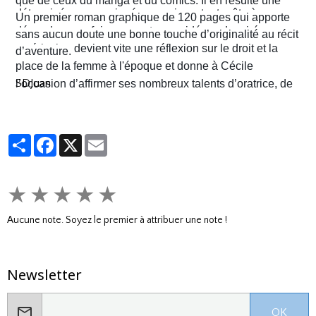
que de ceux du manga et du comics. Il en résulte une
déterminée, un peu ingénue mais surtout prête à en
narration visuelle hyper dynamique privilégiant le
Un premier roman graphique de 120 pages qui apporte
découdre pour faire respecter ses idéaux. La virée
mouvement et l'énergie, c'est le moins que l'on puisse
sans aucun doute une bonne touche d’originalité au récit
américaine devient vite une réflexion sur le droit et la
dire.
d’aventure.
place de la femme à l'époque et donne à Cécile
SDJuan
l’occasion d’affirmer ses nombreux talents d’oratrice, de
juriste et, dans le contexte américain, de tireuse plutôt
habile.
Partager
Facebook
X
Email
★
★
★
★
★
Aucune note. Soyez le premier à attribuer une note !
Newsletter
OK