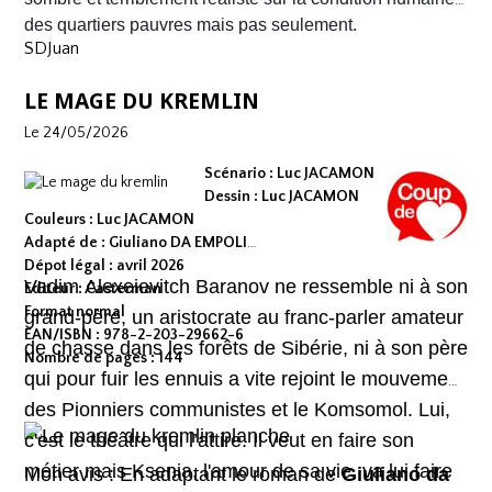
des quartiers pauvres mais pas seulement.
SDJuan
LE MAGE DU KREMLIN
Le 24/05/2026
Scénario : Luc JACAMON
Dessin : Luc JACAMON
Couleurs : Luc JACAMON
Adapté de : Giuliano DA EMPOLI
Dépot légal : avril 2026
Vadim Alexeievitch Baranov ne ressemble ni à son
Editeur : Casterman
Format normal
grand-père, un aristocrate au franc-parler amateur
EAN/ISBN : 978-2-203-29662-6
de chasse dans les forêts de Sibérie, ni à son père
Nombre de pages : 144
qui pour fuir les ennuis a vite rejoint le mouvement
des Pionniers communistes et le Komsomol. Lui,
c'est le théâtre qui l’attire. Il veut en faire son
métier mais Ksenia, l'amour de sa vie, va lui faire
Mon avis : En adaptant le roman de
Giuliano da