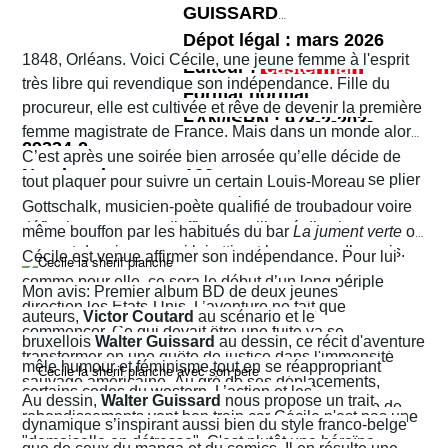
GUISSARD
Dépot légal : mars 2026
1848, Orléans. Voici Cécile, une jeune femme à l'esprit
Editeur :
très libre qui revendique son indépendance. Fille du
Format normal
procureur, elle est cultivée et rêve de devenir la première
EAN/ISBN : 978-2-203-
femme magistrate de France. Mais dans un monde alors
29334-2
très machiste, elle est confrontée à une institution
C’est après une soirée bien arrosée qu’elle décide de
Nombre de pages :120
judiciaire exclusivement masculine. Refusant de se plier
tout plaquer pour suivre un certain Louis-Moreau
aux conventions sociales de l'époque, elle ne cesse de
Gottschalk, musicien-poète qualifié de troubadour voire
défier les normes et d’affirmer sa liberté d’action en
même bouffon par les habitués du bar
La jument verte
où
prenant des risques qui lui attirent beaucoup d’ennuis.
Cécile est venue affirmer son indépendance. Pour lui
comme pour elle, ce sera le début d’un long périple
Mon avis: Premier album BD de deux jeunes
direction les États-Unis. L’aventure ne fait que
auteurs,
Victor Coutard
au scénario et le
commencer. Ce qui devait être une fuite va se
bruxellois
Walter Guissard
au dessin, ce récit d'aventure
transformer en une quête de justice dans l'immensité
mêle humour et féminisme tout en se réappropriant
sauvage américaine. Au gré de ses déplacements,
certains codes du western. L’action et les
Au dessin,
Walter Guissard
nous propose un trait
Cécile finira contre toute attente par troquer la robe de
rebondissements vont bon train car Cécile n'est pas une
dynamique s’inspirant aussi bien du style franco-belge
juriste contre l'étoile de shérif…
"demoiselle en détresse". C'est plutôt une héroïne