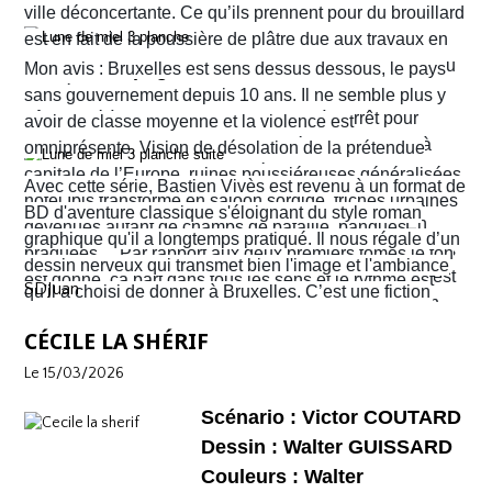
Format normal
de nous surprendre et de nous tenir en haleine.
ville déconcertante. Ce qu’ils prennent pour du brouillard
EAN/ISBN : 978-2-203-29047-1
est en fait de la poussière de plâtre due aux travaux en
cours un peu partout dans la ville. Quant au tramway ou
Nombre de pages : 48
Mon avis : Bruxelles est sens dessus dessous, le pays
au métro qu’ils pensaient prendre pour rejoindre leur
sans gouvernement depuis 10 ans. Il ne semble plus y
hôtel situé à Ixelles, ils sont eux aussi à l’arrêt pour
avoir de classe moyenne et la violence est
cause de travaux. Finalement, ils décident d’y aller à
omniprésente. Vision de désolation de la prétendue
pied. Sur leur route, Quentin découvre la librairie
capitale de l’Europe, ruines poussiéreuses généralisées,
Avec cette série, Bastien Vivès est revenu à un format de
d’occasion Pêle-mêle. Il propose à Sophie d’y jeter un
hôtel Ibis transformé en saloon sordide, friches urbaines
BD d'aventure classique s'éloignant du style roman
coup d’œil mais les ennuis vont vite commencer. En
devenues autant de champs de bataille, banques
graphique qu'il a longtemps pratiqué. Il nous régale d’un
réalité c’est la ville entière qui semble être tombée dans
braquées… Par rapport aux deux premiers tomes le ton
dessin nerveux qui transmet bien l'image et l'ambiance
une violence sans nom. C'est véritablement le Far West
est donné, ça part dans tous les sens et le rythme est
SDJuan
qu'il a choisi de donner à Bruxelles. C’est une fiction
avec son lot d’insécurité et d’anarchie. Il y a même un
plus que soutenu de bout en bout. Sophie et Quentin
mais elle semble bien rattraper la réalité de la ville de
shérif !
vont devoir faire face à une situation totalement confuse
CÉCILE LA SHÉRIF
Bruxelles de 2026 telle que perçue par nombre de ses
et chaotique. Leur voyage tourne au cauchemar et ils
habitants !
Le 15/03/2026
vont rapidement se découvrir as de la gâchette, surtout
Sophie. Un album, on peut le dire, surréaliste.
Scénario : Victor COUTARD
Dessin : Walter GUISSARD
Couleurs : Walter