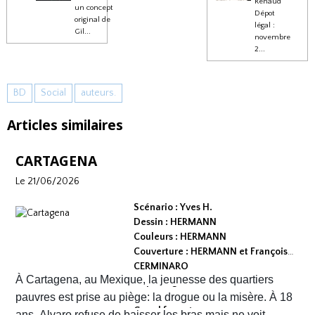
Renaud
un concept
Dépot
original de
légal :
Gil...
novembre
2...
BD
Social
auteurs.
Articles similaires
CARTAGENA
Le 21/06/2026
Scénario : Yves H.
Dessin : HERMANN
Couleurs : HERMANN
Couverture : HERMANN et François
CERMINARO
À Cartagena, au Mexique, la jeunesse des quartiers
Dépot légal : avril 2026
Editeur :
pauvres est prise au piège: la drogue ou la misère. À 18
Grand format
ans, Alvaro refuse de baisser les bras mais ne voit