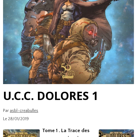
U.C.C. DOLORES 1
Par
asbl-creabulles
Le 28/01/2019
Tome 1 . La Trace des