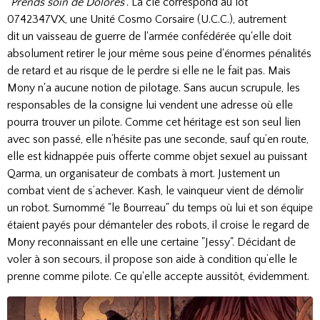
"
Prends soin de Dolores
". La clé correspond au lot
0742347VX, une Unité Cosmo Corsaire (U.C.C.), autrement
dit un vaisseau de guerre de l'armée confédérée qu'elle doit
absolument retirer le jour même sous peine d'énormes pénalités
de retard et au risque de le perdre si elle ne le fait pas. Mais
Mony n'a aucune notion de pilotage. Sans aucun scrupule, les
responsables de la consigne lui vendent une adresse où elle
pourra trouver un pilote. Comme cet héritage est son seul lien
avec son passé, elle n’hésite pas une seconde, sauf qu’en route,
elle est kidnappée puis offerte comme objet sexuel au puissant
Qarma, un organisateur de combats à mort. Justement un
combat vient de s’achever. Kash, le vainqueur vient de démolir
un robot. Surnommé "le Bourreau" du temps où lui et son équipe
étaient payés pour démanteler des robots, il croise le regard de
Mony reconnaissant en elle une certaine "Jessy". Décidant de
voler à son secours, il propose son aide à condition qu’elle le
prenne comme pilote. Ce qu'elle accepte aussitôt, évidemment.