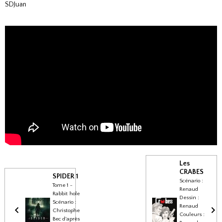
SDJuan
Les
CRABES
SPIDER 1
Scénario :
Tome 1 -
Renaud
Rabbit hole
Dessin :
Scénario :
Renaud
Christophe
Couleurs :
Bec d'après