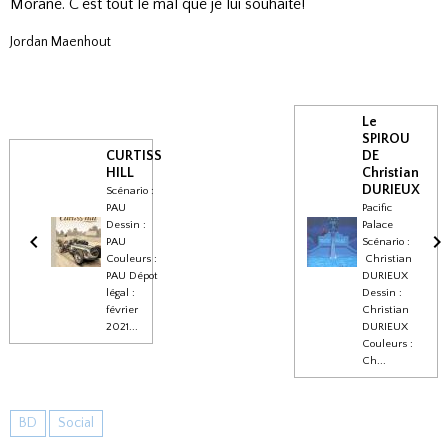
Morane. C’est tout le mal que je lui souhaite!
Jordan Maenhout
Le
SPIROU
CURTISS
DE
HILL
Christian
DURIEUX
Scénario :
PAU
Pacific
Dessin :
Palace
PAU
Scénario :
Couleurs :
Christian
PAU Dépot
DURIEUX
légal :
Dessin :
février
Christian
2021...
DURIEUX
Couleurs :
Ch...
BD
Social