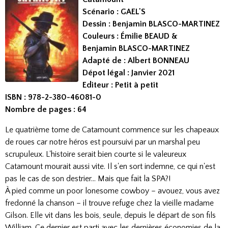
Scénario : GAEL'S
Dessin : Benjamin BLASCO-MARTINEZ
Couleurs : Émilie BEAUD &
Benjamin BLASCO-MARTINEZ
Adapté de : Albert BONNEAU
Dépot légal : Janvier 2021
Edi
teur : Petit à petit
ISBN : 978-2-380-46081-0
Nombre de pages : 64
Le quatrième tome de Catamount commence sur les chapeaux
de roues car notre héros est poursuivi par un marshal peu
scrupuleux. L'histoire serait bien courte si le valeureux
Catamount mourait aussi vite. Il s'en sort indemne, ce qui n'est
pas le cas de son destrier... Mais que fait la SPA?!
À pied comme un poor lonesome cowboy – avouez, vous avez
fredonné la chanson – il trouve refuge chez la vieille madame
Gilson. Elle vit dans les bois, seule, depuis le départ de son fils
William. Ce dernier est parti avec les dernières économies de la