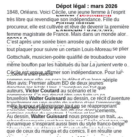
Dépot légal : mars 2026
1848, Orléans. Voici Cécile, une jeune femme à l'esprit
Editeur :
très libre qui revendique son indépendance. Fille du
Format normal
procureur, elle est cultivée et rêve de devenir la première
EAN/ISBN : 978-2-203-
femme magistrate de France. Mais dans un monde alors
29334-2
très machiste, elle est confrontée à une institution
C’est après une soirée bien arrosée qu’elle décide de
Nombre de pages :120
judiciaire exclusivement masculine. Refusant de se plier
tout plaquer pour suivre un certain Louis-Moreau
aux conventions sociales de l'époque, elle ne cesse de
Gottschalk, musicien-poète qualifié de troubadour voire
défier les normes et d’affirmer sa liberté d’action en
même bouffon par les habitués du bar
La jument verte
où
prenant des risques qui lui attirent beaucoup d’ennuis.
Cécile est venue affirmer son indépendance. Pour lui
comme pour elle, ce sera le début d’un long périple
Mon avis: Premier album BD de deux jeunes
direction les États-Unis. L’aventure ne fait que
auteurs,
Victor Coutard
au scénario et le
commencer. Ce qui devait être une fuite va se
bruxellois
Walter Guissard
au dessin, ce récit d'aventure
transformer en une quête de justice dans l'immensité
mêle humour et féminisme tout en se réappropriant
sauvage américaine. Au gré de ses déplacements,
certains codes du western. L’action et les
Au dessin,
Walter Guissard
nous propose un trait
Cécile finira contre toute attente par troquer la robe de
rebondissements vont bon train car Cécile n'est pas une
dynamique s’inspirant aussi bien du style franco-belge
juriste contre l'étoile de shérif…
"demoiselle en détresse". C'est plutôt une héroïne
que de ceux du manga et du comics. Il en résulte une
déterminée, un peu ingénue mais surtout prête à en