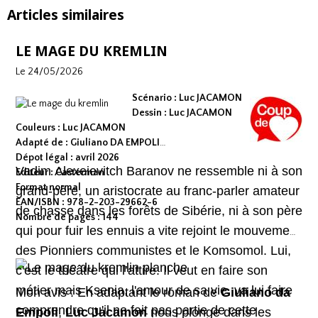
Articles similaires
LE MAGE DU KREMLIN
Le 24/05/2026
Scénario : Luc JACAMON
Dessin : Luc JACAMON
Couleurs : Luc JACAMON
Adapté de : Giuliano DA EMPOLI
Dépot légal : avril 2026
Vadim Alexeievitch Baranov ne ressemble ni à son
Editeur : Casterman
Format normal
grand-père, un aristocrate au franc-parler amateur
EAN/ISBN : 978-2-203-29662-6
de chasse dans les forêts de Sibérie, ni à son père
Nombre de pages : 144
qui pour fuir les ennuis a vite rejoint le mouvement
des Pionniers communistes et le Komsomol. Lui,
c'est le théâtre qui l’attire. Il veut en faire son
métier mais Ksenia, l'amour de sa vie, va lui faire
Mon avis : En adaptant le roman de
Giuliano da
comprendre qu'il ne fait pas partie de cette
Empoli
,
Luc Jacamon
nous plonge dans les