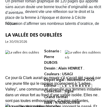
narration visuelle hyper dynamique privilégiant le
Un premier roman graphique de 120 pages qui apporte
découdre pour faire respecter ses idéaux. La virée
mouvement et l'énergie, c'est le moins que l'on puisse
sans aucun doute une bonne touche d’originalité au récit
américaine devient vite une réflexion sur le droit et la
dire.
d’aventure.
place de la femme à l'époque et donne à Cécile
SDJuan
l’occasion d’affirmer ses nombreux talents d’oratrice, de
juriste et, dans le contexte américain, de tireuse plutôt
LA VALLÉE DES OUBLIÉES
habile.
Le 30/01/2026
Scénario :
Pierre
DUBOIS
Dessin : Alain HENRIET
Couleurs : USAGI
Ce jour-là Clark aurait pu mourir s'il n'avait été sauvé par
Dépot légal : Novembre 2025
une jeune fille qui le ramène inconscient à "Ladies
Editeur :
Valley", une communauté réservée aux femmes installée
Collection : Signé
dans un vieux fort au fond d’une vallée isolée. Elles ne
Grand format
sont pas toutes enthousiastes, d'autres méfiantes,
ISBN : 9782808211918
d'accueillir cet inconnu dont elles ignorent le passé. Et