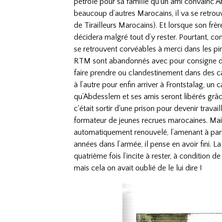
pétrole pour sa famille qu’un ami convainc 
beaucoup d’autres Marocains, il va se retro
de Tirailleurs Marocains). Et lorsque son frè
décidera malgré tout d’y rester. Pourtant, com
se retrouvent corvéables à merci dans les pi
RTM sont abandonnés avec pour consigne de re
faire prendre ou clandestinement dans des ca
à l’autre pour enfin arriver à Frontstalag, un
qu’Abdesslem et ses amis seront libérés grâ
c'était sortir d'une prison pour devenir trava
formateur de jeunes recrues marocaines. Mai
automatiquement renouvelé, l’amenant à parti
années dans l’armée, il pense en avoir fini. L
quatrième fois l’incite à rester, à condition d
mais cela on avait oublié de le lui dire !