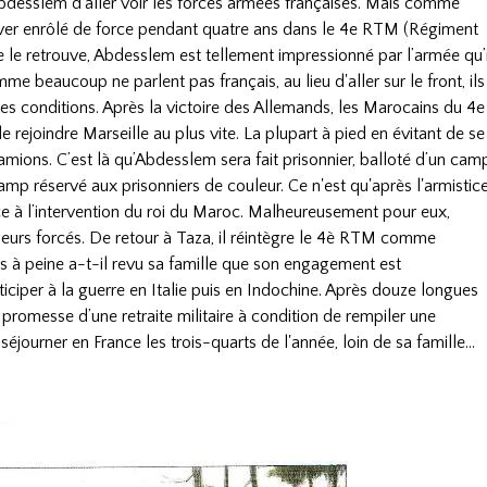
Abdesslem d’aller voir les forces armées françaises. Mais comme
uver enrôlé de force pendant quatre ans dans le 4e RTM (Régiment
re le retrouve, Abdesslem est tellement impressionné par l’armée qu’i
me beaucoup ne parlent pas français, au lieu d'aller sur le front, ils
res conditions. Après la victoire des Allemands, les Marocains du 4e
joindre Marseille au plus vite. La plupart à pied en évitant de se
mions. C’est là qu’Abdesslem sera fait prisonnier, balloté d’un cam
 camp réservé aux prisonniers de couleur. Ce n'est qu'après l'armistic
ce à l’intervention du roi du Maroc. Malheureusement pour eux,
illeurs forcés. De retour à Taza, il réintègre le 4è RTM comme
s à peine a-t-il revu sa famille que son engagement est
ciper à la guerre en Italie puis en Indochine. Après douze longues
a promesse d’une retraite militaire à condition de rempiler une
e séjourner en France les trois-quarts de l'année, loin de sa famille…