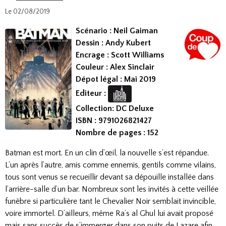
Le 02/08/2019
Scénario : Neil Gaiman
Dessin : Andy Kubert
Encrage : Scott Williams
Couleur : Alex Sinclair
Dépot légal : Mai 2019
Editeur :
Collection: DC Deluxe
ISBN : 9791026821427​
Nombre de pages : 152
Batman est mort. En un clin d’œil, la nouvelle s’est répandue.
L’un après l’autre, amis comme ennemis, gentils comme vilains,
tous sont venus se recueillir devant sa dépouille installée dans
l’arrière-salle d’un bar. Nombreux sont les invités à cette veillée
funèbre si particulière tant le Chevalier Noir semblait invincible,
voire immortel. D’ailleurs, même Ra’s al Ghul lui avait proposé
mais sans succès de s’immerger dans son puits de Lazare afin