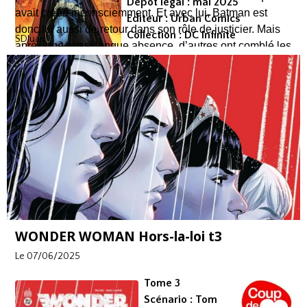
Dépot légal : mai 2025
avait créée inconsciemment. Et avec lui, Batman est
Editeur : Urban Comics
donc lui aussi de retour dans son rôle de justicier. Mais
Collection : DC Infinite
SDJuan
après une aussi longue absence, d’autres ont comblé les
Format comics
vides laissés par Bruce Wayne / Batman, autant de
EAN/ISBN : 979-10-26824-59-6
nouveaux personnages qui voudraient faire croire qu’ils
Nombre de pages : 156
veulent le bien de Gotham comme Edward Nygma dit le
Sphinx qui prétend être le nouveau bienfaiteur, Vandal
Savage à la tête de la police, Leonid Kull au sommet de
la Cour des Hiboux sans parler du Commandant Star, ce
nouveau justicier qui enflamme les foules…
WONDER WOMAN Hors-la-loi t3
Le 07/06/2025
Tome 3
Scénario : Tom