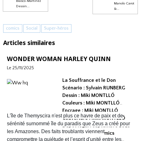
Blasco-Martinez
Manolo Carot
Dessin...
&...
comics
Social
Super-héros
Articles similaires
WONDER WOMAN HARLEY QUINN
Le 25/11/2025
La Souffrance et le Don
Scénario : Sylvain RUNBERG
Dessin : Miki MONTLLÓ
Couleurs : Miki MONTLLÓ
Encrage : Miki MONTLLÓ
L'île de Themyscira n'est plus ce havre de paix et de
Couverture : Miki MONTLLÓ
sérénité surnommé île du paradis que Zeus a créé pour
Dépot légal : septembre 2025
les Amazones. Des faits troublants viennent
Editeur : Urban Comics
compromettre la quiétude et l’esprit d'unité entre les
Collection : DC Créations