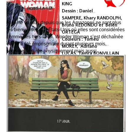
KING
Dessin : Daniel
SAMPERE, Khary RANDOLPH,
Rien ne va plus depuis que les Amazones ne sont plus
Bruno REDONDO et Belén
les bienvenues aux États-Unis où elles sont considérées
ORTEGA
comme des hors-la-loi. Wonder Woman s’est déchaînée
Couleurs : Tomeu
et elle a été emprisonnée durant plusieurs mois,
MOREY, Adriano
soumise, torturée physiquement mais aussi
LUCAS, Tamra BONVILLAIN
psychologiquement voire psychiquement et son amour
et Alex GUIMARÃES
de toujours, Steve Trevor, a été assassiné.
Encrage : Daniel SAMPERE,
Une fois libérée, elle s’est retirée pour rassembler ses
Caio FILIPE, Belén ORTEGA
idées et se ressourcer, laissant à ses sœurs le soin
et Khary RANDOLPH
d’accomplir ce qu’elle aurait fait de toute manière :
Couverture : Daniel SAMPERE et Tomeu MOREY
réduire à néant la menace que représente le Souverain,
Traduction : Thomas DAVIER
celui-là même qui s’est secrètement autoproclamé Roi
Dépot légal : mai 2025
de l’Amérique. Mais vont-elles y parvenir et Wonder
Editeur : Urban Comics
Woman pourra-t-elle longtemps rester à l’écart après tout
Collection : DC Infinite
ce qu’il lui a fait subir ?
Format comics cartonné
EAN/ISBN : 979-10-26824-54-1