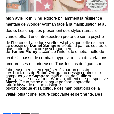
Mon avis
Tom King
explore brillamment la résilience
mentale de Wonder Woman face à la manipulation et au
doute. Les chapitres présentent des styles narratifs
variés, offrant une introspection profonde sur la psyché
de l'héroïne. La torture si elle est physique, elle est bien
Le dessin de
Daniel Sampere
, soutenu par les couleurs
plus profonde encore psychiquement.
de
Tomeu Morey
, accentue l'intensité émotionnelle du
récit. On passe de combats hyper vioents à des relations
amoureuses ou tortueuses. Tous les cas de figure sont
fabuleusement bien représentés par un dessin
Les back-ups de
Belén Ortega
au dessin centrés sur
somptueux de
Sampere
mais aussi de
Guillem
Trinity, la fille de Wonder Woman, offrent une perspective
March
.
Ce tome se distingue par son approche
rafraîchissante et humoristique.
psychologique et sa critique des manipulations de la
vérité, offrant une lecture captivante et pertinente.
Des
SDJuan
épisodes plus légers, comme la quête d'un cadeau pour
Batman par Diana et Superman, apportent une pause
bienvenue dans la tension ambiante.