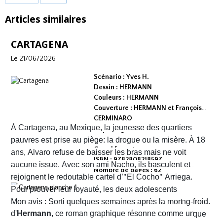
Articles similaires
CARTAGENA
Le 21/06/2026
Scénario : Yves H.
Dessin : HERMANN
Couleurs : HERMANN
Couverture : HERMANN et François
CERMINARO
À Cartagena, au Mexique, la jeunesse des quartiers
Dépot légal : avril 2026
Editeur :
pauvres est prise au piège: la drogue ou la misère. À 18
Grand format
ans, Alvaro refuse de baisser les bras mais ne voit
ISBN : 9782808218597
aucune issue. Avec son ami Nacho, ils basculent et
Nombre de pages : 62
rejoignent le redoutable cartel d’
"
El Cocho
"
Arriega.
Pour prouver leur loyauté, les deux adolescents
reçoivent l'ordre d'exécuter des prisonniers de sang-froid.
Mon avis : Sorti quelques semaines après la mort
d'
Hermann
, ce roman graphique résonne comme un
Alvaro hésite, tremble mais en proie à une peur panique