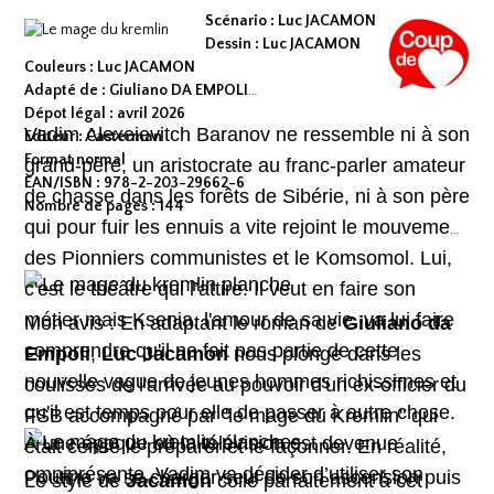
Scénario : Luc JACAMON
Dessin : Luc JACAMON
Couleurs : Luc JACAMON
Adapté de : Giuliano DA EMPOLI
Dépot légal : avril 2026
Vadim Alexeievitch Baranov ne ressemble ni à son
Editeur : Casterman
Format normal
grand-père, un aristocrate au franc-parler amateur
EAN/ISBN : 978-2-203-29662-6
de chasse dans les forêts de Sibérie, ni à son père
Nombre de pages : 144
qui pour fuir les ennuis a vite rejoint le mouvement
des Pionniers communistes et le Komsomol. Lui,
c'est le théâtre qui l’attire. Il veut en faire son
métier mais Ksenia, l'amour de sa vie, va lui faire
Mon avis : En adaptant le roman de
Giuliano da
comprendre qu'il ne fait pas partie de cette
Empoli
,
Luc Jacamon
nous plonge dans les
nouvelle vague de jeunes hommes richissimes et
coulisses de l'arrivée au pouvoir d'un ex-officier du
qu'il est temps pour elle de passer à autre chose.
FSB accompagné par "le mage du Kremlin" qui
À une époque où la télévision est devenue
était censé le préparer et le façonner. En réalité,
omniprésente, Vadim va décider d’utiliser son
Poutine va se charger seul de son ascension puis
Le style de
Jacamon
colle parfaitement à cet