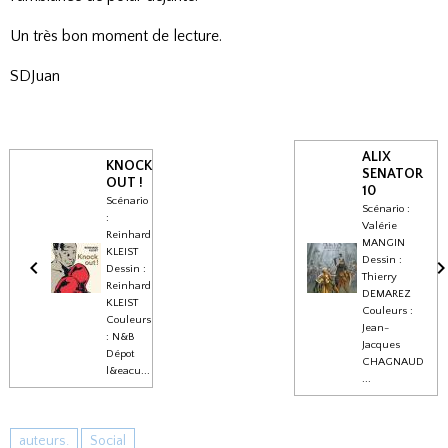
Un très bon moment de lecture.
SDJuan
ALIX
KNOCK
SENATOR
OUT !
10
Scénario
Scénario :
:
Valérie
Reinhard
MANGIN
KLEIST
Dessin :
Dessin :
Thierry
Reinhard
DEMAREZ
KLEIST
Couleurs :
Couleurs
Jean-
: N&B
Jacques
Dépot
CHAGNAUD
l&eacu...
...
auteurs.
Social