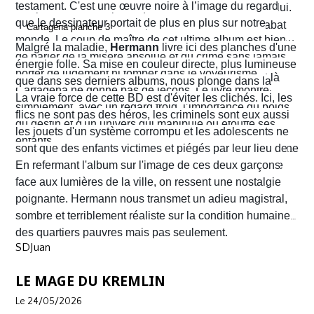
testament. C'est une œuvre noire à l’image du regard
finit par obéir. Cela provoque aussitôt un déclic chez lui.
que le dessinateur portait de plus en plus sur notre
Dans un sursaut de survie, il retourne son arme et abat
monde. Le coup de maître de cet ultime album est bien
l’un des chefs du gang local qui n’est autre que le neveu
Malgré la maladie,
Hermann
livre ici des planches d'une
de parler de la misère absolue et du crime sans jamais
d’Arriega. Devenus des hommes à abattre, Alvaro et
énergie folle. Sa mise en couleur directe, plus lumineuse
porter de jugement ni tomber dans le voyeurisme.
Nacho s'enfuient vers la frontière américaine. C’est là
que dans ses derniers albums, nous plonge dans la
Cartagena ne donne pas de leçons. Le livre montre
qu’ils vont croiser, Félix Garzon, un flic quadragénaire
poussière et la sueur comme lui seul savait les
La vraie force de cette BD est d'éviter les clichés. Ici, les
simplement, avec un regard froid, l’importance du poids
fatigué qui les regarde courir…
transmettre. On y retrouve ses fameux visages fatigués
flics ne sont pas des héros, les criminels sont eux aussi
du destin et d'un univers qui manipule ou étouffe ses
aux mâchoires carrées portant en eux toute la détresse
les jouets d'un système corrompu et les adolescents ne
enfants.
ou la noirceur du monde. Le scénario d'
sont que des enfants victimes et piégés par leur lieu de
Yves H
. est d'une
fluidité exemplaire. On est emporté dans une aventure
naissance.
En refermant l'album sur l'image de ces deux garçons
mêlant road trip étouffant, récit existentiel et course
face aux lumières de la ville, on ressent une nostalgie
contre la montre où chaque case souligne l'urgence de
poignante. Hermann nous transmet un adieu magistral,
survivre.
sombre et terriblement réaliste sur la condition humaine
des quartiers pauvres mais pas seulement.
SDJuan
LE MAGE DU KREMLIN
Le 24/05/2026