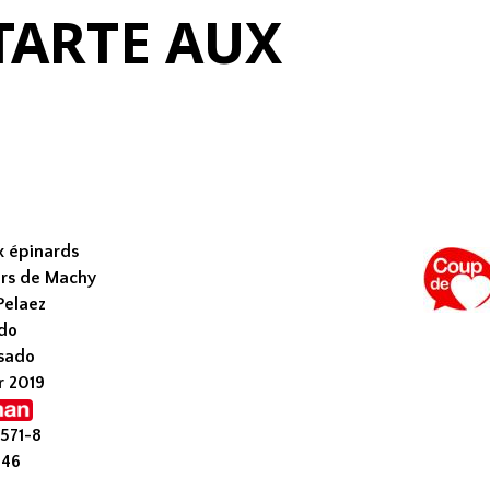
TARTE AUX
x épinards
ers de Machy
 Pelaez
ado
asado
r 2019
5571-8
 46