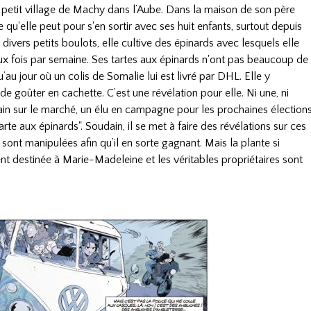
etit village de Machy dans l’Aube. Dans la maison de son père
e qu'elle peut pour s'en sortir avec ses huit enfants, surtout depuis
divers petits boulots, elle cultive des épinards avec lesquels elle
ux fois par semaine. Ses tartes aux épinards n'ont pas beaucoup de
u’au jour où un colis de Somalie lui est livré par DHL. Elle y
 goûter en cachette. C’est une révélation pour elle. Ni une, ni
ain sur le marché, un élu en campagne pour les prochaines élection
tarte aux épinards". Soudain, il se met à faire des révélations sur ces
s sont manipulées afin qu’il en sorte gagnant. Mais la plante si
nt destinée à Marie-Madeleine et les véritables propriétaires sont