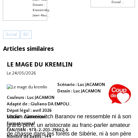
Duval ...
Dessin :
Krassinsky,
Jean-Pau...
Social
BD
Articles similaires
LE MAGE DU KREMLIN
Le 24/05/2026
Scénario : Luc JACAMON
Dessin : Luc JACAMON
Couleurs : Luc JACAMON
Adapté de : Giuliano DA EMPOLI
Dépot légal : avril 2026
Vadim Alexeievitch Baranov ne ressemble ni à son
Editeur : Casterman
Format normal
grand-père, un aristocrate au franc-parler amateur
EAN/ISBN : 978-2-203-29662-6
de chasse dans les forêts de Sibérie, ni à son père
Nombre de pages : 144