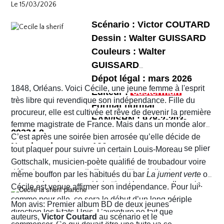
habitants !
Le 15/03/2026
vont rapidement se découvrir as de la gâchette, surtout
Sophie. Un album, on peut le dire, surréaliste.
Scénario : Victor COUTARD
Dessin : Walter GUISSARD
Couleurs : Walter
GUISSARD
Dépot légal : mars 2026
1848, Orléans. Voici Cécile, une jeune femme à l'esprit
Editeur :
très libre qui revendique son indépendance. Fille du
Format normal
procureur, elle est cultivée et rêve de devenir la première
EAN/ISBN : 978-2-203-
femme magistrate de France. Mais dans un monde alors
29334-2
très machiste, elle est confrontée à une institution
C’est après une soirée bien arrosée qu’elle décide de
Nombre de pages :120
judiciaire exclusivement masculine. Refusant de se plier
tout plaquer pour suivre un certain Louis-Moreau
aux conventions sociales de l'époque, elle ne cesse de
Gottschalk, musicien-poète qualifié de troubadour voire
défier les normes et d’affirmer sa liberté d’action en
même bouffon par les habitués du bar
La jument verte
où
prenant des risques qui lui attirent beaucoup d’ennuis.
Cécile est venue affirmer son indépendance. Pour lui
comme pour elle, ce sera le début d’un long périple
Mon avis: Premier album BD de deux jeunes
direction les États-Unis. L’aventure ne fait que
auteurs,
Victor Coutard
au scénario et le