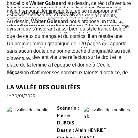
commencer. Ce qui devait être une fuite va se
bruxellois
Walter Guissard
au dessin, ce récit d'aventure
transformer en une quête de justice dans l'immensité
mêle humour et féminisme tout en se réappropriant
sauvage américaine. Au gré de ses déplacements,
certains codes du western. L’action et les
Au dessin,
Walter Guissard
nous propose un trait
Cécile finira contre toute attente par troquer la robe de
rebondissements vont bon train car Cécile n'est pas une
dynamique s’inspirant aussi bien du style franco-belge
juriste contre l'étoile de shérif…
"demoiselle en détresse". C'est plutôt une héroïne
que de ceux du manga et du comics. Il en résulte une
déterminée, un peu ingénue mais surtout prête à en
narration visuelle hyper dynamique privilégiant le
Un premier roman graphique de 120 pages qui apporte
découdre pour faire respecter ses idéaux. La virée
mouvement et l'énergie, c'est le moins que l'on puisse
sans aucun doute une bonne touche d’originalité au récit
américaine devient vite une réflexion sur le droit et la
dire.
d’aventure.
place de la femme à l'époque et donne à Cécile
SDJuan
l’occasion d’affirmer ses nombreux talents d’oratrice, de
juriste et, dans le contexte américain, de tireuse plutôt
LA VALLÉE DES OUBLIÉES
habile.
Le 30/01/2026
Scénario :
Pierre
DUBOIS
Dessin : Alain HENRIET
Couleurs : USAGI