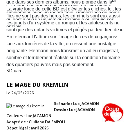
Nacho s'enfuient vers la frontière américaine. C’est là
que dans ses derniers albums, nous plonge dans la
Cartagena ne donne pas de leçons. Le livre montre
qu’ils vont croiser, Félix Garzon, un flic quadragénaire
poussière et la sueur comme lui seul savait les
La vraie force de cette BD est d'éviter les clichés. Ici, les
simplement, avec un regard froid, l’importance du poids
fatigué qui les regarde courir…
transmettre. On y retrouve ses fameux visages fatigués
flics ne sont pas des héros, les criminels sont eux aussi
du destin et d'un univers qui manipule ou étouffe ses
aux mâchoires carrées portant en eux toute la détresse
les jouets d'un système corrompu et les adolescents ne
enfants.
ou la noirceur du monde. Le scénario d'
sont que des enfants victimes et piégés par leur lieu de
Yves H
. est d'une
fluidité exemplaire. On est emporté dans une aventure
naissance.
En refermant l'album sur l'image de ces deux garçons
mêlant road trip étouffant, récit existentiel et course
face aux lumières de la ville, on ressent une nostalgie
contre la montre où chaque case souligne l'urgence de
poignante. Hermann nous transmet un adieu magistral,
survivre.
sombre et terriblement réaliste sur la condition humaine
des quartiers pauvres mais pas seulement.
SDJuan
LE MAGE DU KREMLIN
Le 24/05/2026
Scénario : Luc JACAMON
Dessin : Luc JACAMON
Couleurs : Luc JACAMON
Adapté de : Giuliano DA EMPOLI
Dépot légal : avril 2026