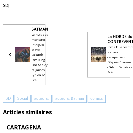
SDJ
BATMAN
La nuit des
La HORDE du
monstres.
CONTREVEN
Intrigue:
Tome 1: Le cosmo
Steve
est mon
Orlando,
campement
Tom King,
D'après l'oeuvre
Tim Seeley
d'Alain Damiaso
et James
Scé...
Tynion IV.
Scé...
BD
Social
auteurs.
auteurs. Batman
comics
Articles similaires
CARTAGENA