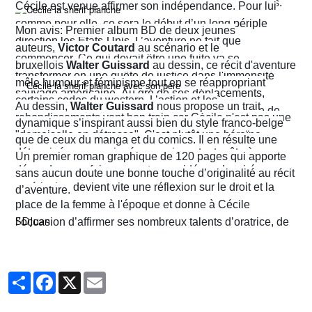
prenant des risques qui lui attirent beaucoup d’ennuis.
Cécile est venue affirmer son indépendance. Pour lui
comme pour elle, ce sera le début d’un long périple
Mon avis: Premier album BD de deux jeunes
direction les États-Unis. L’aventure ne fait que
auteurs,
Victor Coutard
au scénario et le
commencer. Ce qui devait être une fuite va se
bruxellois
Walter Guissard
au dessin, ce récit d'aventure
transformer en une quête de justice dans l'immensité
mêle humour et féminisme tout en se réappropriant
sauvage américaine. Au gré de ses déplacements,
certains codes du western. L’action et les
Au dessin,
Walter Guissard
nous propose un trait
Cécile finira contre toute attente par troquer la robe de
rebondissements vont bon train car Cécile n'est pas une
dynamique s’inspirant aussi bien du style franco-belge
juriste contre l'étoile de shérif…
"demoiselle en détresse". C'est plutôt une héroïne
que de ceux du manga et du comics. Il en résulte une
déterminée, un peu ingénue mais surtout prête à en
narration visuelle hyper dynamique privilégiant le
Un premier roman graphique de 120 pages qui apporte
découdre pour faire respecter ses idéaux. La virée
mouvement et l'énergie, c'est le moins que l'on puisse
sans aucun doute une bonne touche d’originalité au récit
américaine devient vite une réflexion sur le droit et la
dire.
d’aventure.
place de la femme à l'époque et donne à Cécile
SDJuan
l’occasion d’affirmer ses nombreux talents d’oratrice, de
juriste et, dans le contexte américain, de tireuse plutôt
habile.
Partager
Facebook
X
Email