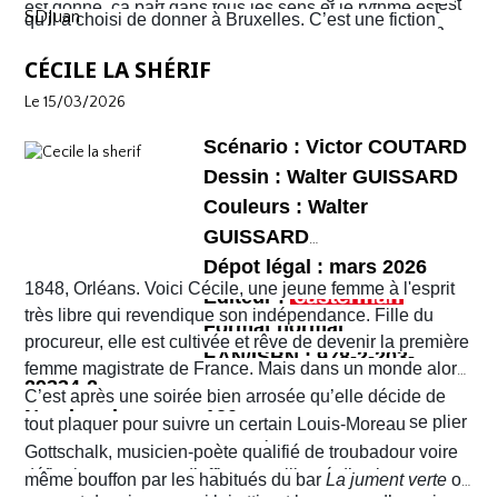
une violence sans nom. C'est véritablement le Far West
est donné, ça part dans tous les sens et le rythme est
SDJuan
qu'il a choisi de donner à Bruxelles. C’est une fiction
avec son lot d’insécurité et d’anarchie. Il y a même un
plus que soutenu de bout en bout. Sophie et Quentin
mais elle semble bien rattraper la réalité de la ville de
shérif !
vont devoir faire face à une situation totalement confuse
CÉCILE LA SHÉRIF
Bruxelles de 2026 telle que perçue par nombre de ses
et chaotique. Leur voyage tourne au cauchemar et ils
habitants !
Le 15/03/2026
vont rapidement se découvrir as de la gâchette, surtout
Sophie. Un album, on peut le dire, surréaliste.
Scénario : Victor COUTARD
Dessin : Walter GUISSARD
Couleurs : Walter
GUISSARD
Dépot légal : mars 2026
1848, Orléans. Voici Cécile, une jeune femme à l'esprit
Editeur :
très libre qui revendique son indépendance. Fille du
Format normal
procureur, elle est cultivée et rêve de devenir la première
EAN/ISBN : 978-2-203-
femme magistrate de France. Mais dans un monde alors
29334-2
très machiste, elle est confrontée à une institution
C’est après une soirée bien arrosée qu’elle décide de
Nombre de pages :120
judiciaire exclusivement masculine. Refusant de se plier
tout plaquer pour suivre un certain Louis-Moreau
aux conventions sociales de l'époque, elle ne cesse de
Gottschalk, musicien-poète qualifié de troubadour voire
défier les normes et d’affirmer sa liberté d’action en
même bouffon par les habitués du bar
La jument verte
où