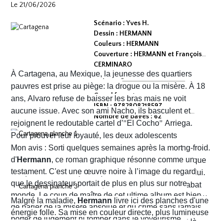
Le 21/06/2026
Scénario : Yves H.
Dessin : HERMANN
Couleurs : HERMANN
Couverture : HERMANN et François
CERMINARO
À Cartagena, au Mexique, la jeunesse des quartiers
Dépot légal : avril 2026
Editeur :
pauvres est prise au piège: la drogue ou la misère. À 18
Grand format
ans, Alvaro refuse de baisser les bras mais ne voit
ISBN : 9782808218597
aucune issue. Avec son ami Nacho, ils basculent et
Nombre de pages : 62
rejoignent le redoutable cartel d’
"
El Cocho
"
Arriega.
Pour prouver leur loyauté, les deux adolescents
reçoivent l'ordre d'exécuter des prisonniers de sang-froid.
Mon avis : Sorti quelques semaines après la mort
d'
Hermann
, ce roman graphique résonne comme un
Alvaro hésite, tremble mais en proie à une peur panique
testament. C'est une œuvre noire à l’image du regard
finit par obéir. Cela provoque aussitôt un déclic chez lui.
que le dessinateur portait de plus en plus sur notre
Dans un sursaut de survie, il retourne son arme et abat
monde. Le coup de maître de cet ultime album est bien
l’un des chefs du gang local qui n’est autre que le neveu
Malgré la maladie,
Hermann
livre ici des planches d'une
de parler de la misère absolue et du crime sans jamais
d’Arriega. Devenus des hommes à abattre, Alvaro et
énergie folle. Sa mise en couleur directe, plus lumineuse
porter de jugement ni tomber dans le voyeurisme.