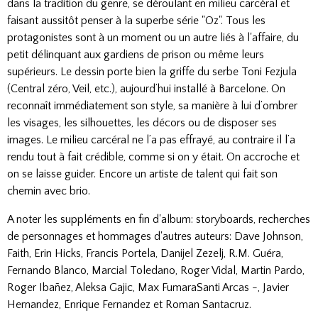
dans la tradition du genre, se déroulant en milieu carcéral et
faisant aussitôt penser à la superbe série "Oz". Tous les
protagonistes sont à un moment ou un autre liés à l'affaire, du
petit délinquant aux gardiens de prison ou même leurs
supérieurs. Le dessin porte bien la griffe du serbe Toni Fezjula
(Central zéro, Veil, etc.), aujourd’hui installé à Barcelone. On
reconnaît immédiatement son style, sa manière à lui d’ombrer
les visages, les silhouettes, les décors ou de disposer ses
images. Le milieu carcéral ne l’a pas effrayé, au contraire il l’a
rendu tout à fait crédible, comme si on y était. On accroche et
on se laisse guider. Encore un artiste de talent qui fait son
chemin avec brio.
A noter les suppléments en fin d'album: storyboards, recherches
de personnages et hommages d'autres auteurs: Dave Johnson,
Faith, Erin Hicks, Francis Portela, Danijel Zezelj, R.M. Guéra,
Fernando Blanco, Marcial Toledano, Roger Vidal, Martin Pardo,
Roger Ibañez, Aleksa Gajic, Max FumaraSanti Arcas -, Javier
Hernandez, Enrique Fernandez et Roman Santacruz.