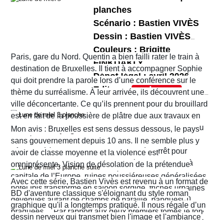
parfaitement le récit épique et sombre de Jean
qu’Hérode est prêt à tout pour la séduire. Lors de
son scénario superbement illustré par Eduard
planches
Dufaux.
la fête organisée pour l'anniversaire d'Hérode,
Torrents. Ce nouveau péplum réunit tous les
Scénario : Bastien VIVÈS
Salomé danse devant le roi qui, charmé, promet
ingrédients d’une bonne histoire comme Jean
Dessin : Bastien VIVÈS
de lui offrir tout ce qu’elle désire…
Dufaux en a le secret. Il nous fait partager les
Couleurs : Brigitte
L’ensemble bénéficie de couleurs travaillées et
Paris, gare du Nord. Quentin a bien failli rater le train à
tensions familiales, les rivalités et jalousies
FINKDAKLY
poussées par
Bertrand Denoulet
qui mettent bien
destination de Bruxelles. Il tient à accompagner Sophie
Dépot légal : avril 2026
amoureuses, les jeux de pouvoir, les ambitions et
en lumière les décors et les costumes dont ceux
qui doit prendre la parole lors d’une conférence sur le
Editeur :
fragilités des uns et des autres. Le récit ne cesse
d'Hérodias et de Salomé.
thème du surréalisme. À leur arrivée, ils découvrent une
Format normal
de nous surprendre et de nous tenir en haleine.
ville déconcertante. Ce qu’ils prennent pour du brouillard
EAN/ISBN : 978-2-203-29047-1
est en fait de la poussière de plâtre due aux travaux en
cours un peu partout dans la ville. Quant au tramway ou
Nombre de pages : 48
Mon avis : Bruxelles est sens dessus dessous, le pays
au métro qu’ils pensaient prendre pour rejoindre leur
sans gouvernement depuis 10 ans. Il ne semble plus y
hôtel situé à Ixelles, ils sont eux aussi à l’arrêt pour
avoir de classe moyenne et la violence est
cause de travaux. Finalement, ils décident d’y aller à
omniprésente. Vision de désolation de la prétendue
pied. Sur leur route, Quentin découvre la librairie
capitale de l’Europe, ruines poussiéreuses généralisées,
Avec cette série, Bastien Vivès est revenu à un format de
d’occasion Pêle-mêle. Il propose à Sophie d’y jeter un
hôtel Ibis transformé en saloon sordide, friches urbaines
BD d'aventure classique s'éloignant du style roman
coup d’œil mais les ennuis vont vite commencer. En
devenues autant de champs de bataille, banques
graphique qu'il a longtemps pratiqué. Il nous régale d’un
réalité c’est la ville entière qui semble être tombée dans
braquées… Par rapport aux deux premiers tomes le ton
dessin nerveux qui transmet bien l'image et l'ambiance