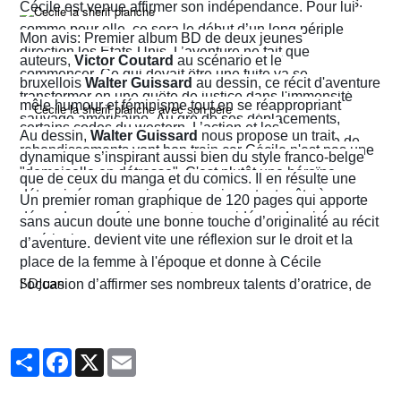
prenant des risques qui lui attirent beaucoup d’ennuis.
Cécile est venue affirmer son indépendance. Pour lui
comme pour elle, ce sera le début d’un long périple
Mon avis: Premier album BD de deux jeunes
direction les États-Unis. L’aventure ne fait que
auteurs,
Victor Coutard
au scénario et le
commencer. Ce qui devait être une fuite va se
bruxellois
Walter Guissard
au dessin, ce récit d'aventure
transformer en une quête de justice dans l'immensité
mêle humour et féminisme tout en se réappropriant
sauvage américaine. Au gré de ses déplacements,
certains codes du western. L’action et les
Au dessin,
Walter Guissard
nous propose un trait
Cécile finira contre toute attente par troquer la robe de
rebondissements vont bon train car Cécile n'est pas une
dynamique s’inspirant aussi bien du style franco-belge
juriste contre l'étoile de shérif…
"demoiselle en détresse". C'est plutôt une héroïne
que de ceux du manga et du comics. Il en résulte une
déterminée, un peu ingénue mais surtout prête à en
narration visuelle hyper dynamique privilégiant le
Un premier roman graphique de 120 pages qui apporte
découdre pour faire respecter ses idéaux. La virée
mouvement et l'énergie, c'est le moins que l'on puisse
sans aucun doute une bonne touche d’originalité au récit
américaine devient vite une réflexion sur le droit et la
dire.
d’aventure.
place de la femme à l'époque et donne à Cécile
SDJuan
l’occasion d’affirmer ses nombreux talents d’oratrice, de
juriste et, dans le contexte américain, de tireuse plutôt
habile.
Partager
Facebook
X
Email