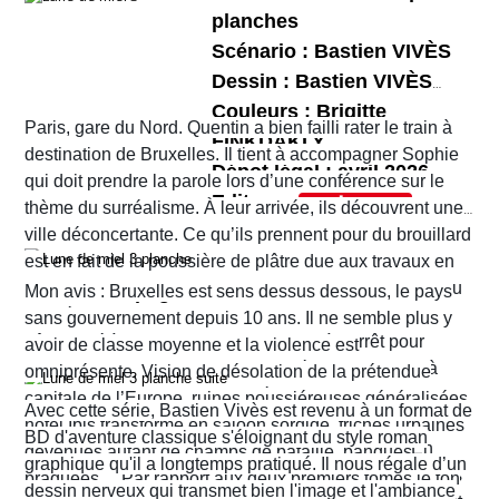
parfaitement le récit épique et sombre de Jean
qu’Hérode est prêt à tout pour la séduire. Lors de
son scénario superbement illustré par Eduard
planches
Dufaux.
la fête organisée pour l'anniversaire d'Hérode,
Torrents. Ce nouveau péplum réunit tous les
Scénario : Bastien VIVÈS
Salomé danse devant le roi qui, charmé, promet
ingrédients d’une bonne histoire comme Jean
Dessin : Bastien VIVÈS
de lui offrir tout ce qu’elle désire…
Dufaux en a le secret. Il nous fait partager les
Couleurs : Brigitte
L’ensemble bénéficie de couleurs travaillées et
Paris, gare du Nord. Quentin a bien failli rater le train à
tensions familiales, les rivalités et jalousies
FINKDAKLY
poussées par
Bertrand Denoulet
qui mettent bien
destination de Bruxelles. Il tient à accompagner Sophie
Dépot légal : avril 2026
amoureuses, les jeux de pouvoir, les ambitions et
en lumière les décors et les costumes dont ceux
qui doit prendre la parole lors d’une conférence sur le
Editeur :
fragilités des uns et des autres. Le récit ne cesse
d'Hérodias et de Salomé.
thème du surréalisme. À leur arrivée, ils découvrent une
Format normal
de nous surprendre et de nous tenir en haleine.
ville déconcertante. Ce qu’ils prennent pour du brouillard
EAN/ISBN : 978-2-203-29047-1
est en fait de la poussière de plâtre due aux travaux en
cours un peu partout dans la ville. Quant au tramway ou
Nombre de pages : 48
Mon avis : Bruxelles est sens dessus dessous, le pays
au métro qu’ils pensaient prendre pour rejoindre leur
sans gouvernement depuis 10 ans. Il ne semble plus y
hôtel situé à Ixelles, ils sont eux aussi à l’arrêt pour
avoir de classe moyenne et la violence est
cause de travaux. Finalement, ils décident d’y aller à
omniprésente. Vision de désolation de la prétendue
pied. Sur leur route, Quentin découvre la librairie
capitale de l’Europe, ruines poussiéreuses généralisées,
Avec cette série, Bastien Vivès est revenu à un format de
d’occasion Pêle-mêle. Il propose à Sophie d’y jeter un
hôtel Ibis transformé en saloon sordide, friches urbaines
BD d'aventure classique s'éloignant du style roman
coup d’œil mais les ennuis vont vite commencer. En
devenues autant de champs de bataille, banques
graphique qu'il a longtemps pratiqué. Il nous régale d’un
réalité c’est la ville entière qui semble être tombée dans
braquées… Par rapport aux deux premiers tomes le ton
dessin nerveux qui transmet bien l'image et l'ambiance