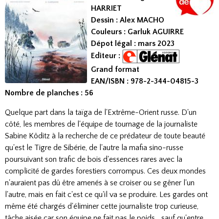
HARRIET
Dessin : Alex MACHO
Couleurs : Garluk AGUIRRE
Dépot légal : mars 2023
Editeur :
Grand format
EAN/ISBN : 978-2-344-04815-3
Nombre de planches : 56
Quelque part dans la taïga de l'Extrême-Orient russe. D'un
côté, les membres de l'équipe de tournage de la journaliste
Sabine Kôditz à la recherche de ce prédateur de toute beauté
qu'est le Tigre de Sibérie, de l'autre la mafia sino-russe
poursuivant son trafic de bois d'essences rares avec la
complicité de gardes forestiers corrompus. Ces deux mondes
n'auraient pas dû être amenés à se croiser ou se gêner l'un
l'autre, mais en fait c'est ce qu'il va se produire. Les gardes ont
même été chargés d'éliminer cette journaliste trop curieuse,
tâche aisée car son équipe ne fait pas le poids… sauf qu'entre