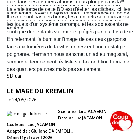
Nacho s'enfuient vers la frontière américaine. C’est là
que dans ses derniers albums, nous plonge dans la
Cartagena ne donne pas de leçons. Le livre montre
qu’ils vont croiser, Félix Garzon, un flic quadragénaire
poussière et la sueur comme lui seul savait les
La vraie force de cette BD est d'éviter les clichés. Ici, les
simplement, avec un regard froid, l’importance du poids
fatigué qui les regarde courir…
transmettre. On y retrouve ses fameux visages fatigués
flics ne sont pas des héros, les criminels sont eux aussi
du destin et d'un univers qui manipule ou étouffe ses
aux mâchoires carrées portant en eux toute la détresse
les jouets d'un système corrompu et les adolescents ne
enfants.
ou la noirceur du monde. Le scénario d'
sont que des enfants victimes et piégés par leur lieu de
Yves H
. est d'une
fluidité exemplaire. On est emporté dans une aventure
naissance.
En refermant l'album sur l'image de ces deux garçons
mêlant road trip étouffant, récit existentiel et course
face aux lumières de la ville, on ressent une nostalgie
contre la montre où chaque case souligne l'urgence de
poignante. Hermann nous transmet un adieu magistral,
survivre.
sombre et terriblement réaliste sur la condition humaine
des quartiers pauvres mais pas seulement.
SDJuan
LE MAGE DU KREMLIN
Le 24/05/2026
Scénario : Luc JACAMON
Dessin : Luc JACAMON
Couleurs : Luc JACAMON
Adapté de : Giuliano DA EMPOLI
Dépot légal : avril 2026