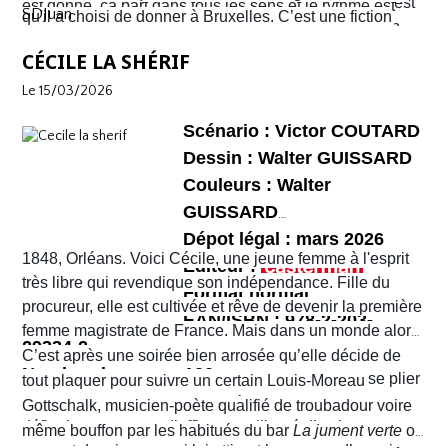
une violence sans nom. C'est véritablement le Far West
est donné, ça part dans tous les sens et le rythme est
SDJuan
qu'il a choisi de donner à Bruxelles. C’est une fiction
avec son lot d’insécurité et d’anarchie. Il y a même un
plus que soutenu de bout en bout. Sophie et Quentin
mais elle semble bien rattraper la réalité de la ville de
shérif !
vont devoir faire face à une situation totalement confuse
CÉCILE LA SHÉRIF
Bruxelles de 2026 telle que perçue par nombre de ses
et chaotique. Leur voyage tourne au cauchemar et ils
habitants !
Le 15/03/2026
vont rapidement se découvrir as de la gâchette, surtout
Sophie. Un album, on peut le dire, surréaliste.
Scénario : Victor COUTARD
Dessin : Walter GUISSARD
Couleurs : Walter
GUISSARD
Dépot légal : mars 2026
1848, Orléans. Voici Cécile, une jeune femme à l'esprit
Editeur :
très libre qui revendique son indépendance. Fille du
Format normal
procureur, elle est cultivée et rêve de devenir la première
EAN/ISBN : 978-2-203-
femme magistrate de France. Mais dans un monde alors
29334-2
très machiste, elle est confrontée à une institution
C’est après une soirée bien arrosée qu’elle décide de
Nombre de pages :120
judiciaire exclusivement masculine. Refusant de se plier
tout plaquer pour suivre un certain Louis-Moreau
aux conventions sociales de l'époque, elle ne cesse de
Gottschalk, musicien-poète qualifié de troubadour voire
défier les normes et d’affirmer sa liberté d’action en
même bouffon par les habitués du bar
La jument verte
où