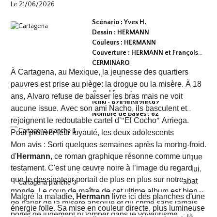
Le 21/06/2026
Scénario : Yves H.
Dessin : HERMANN
Couleurs : HERMANN
Couverture : HERMANN et François
CERMINARO
À Cartagena, au Mexique, la jeunesse des quartiers
Dépot légal : avril 2026
Editeur :
pauvres est prise au piège: la drogue ou la misère. À 18
Grand format
ans, Alvaro refuse de baisser les bras mais ne voit
ISBN : 9782808218597
aucune issue. Avec son ami Nacho, ils basculent et
Nombre de pages : 62
rejoignent le redoutable cartel d’
"
El Cocho
"
Arriega.
Pour prouver leur loyauté, les deux adolescents
reçoivent l'ordre d'exécuter des prisonniers de sang-froid.
Mon avis : Sorti quelques semaines après la mort
d'
Hermann
, ce roman graphique résonne comme un
Alvaro hésite, tremble mais en proie à une peur panique
testament. C'est une œuvre noire à l’image du regard
finit par obéir. Cela provoque aussitôt un déclic chez lui.
que le dessinateur portait de plus en plus sur notre
Dans un sursaut de survie, il retourne son arme et abat
monde. Le coup de maître de cet ultime album est bien
l’un des chefs du gang local qui n’est autre que le neveu
Malgré la maladie,
Hermann
livre ici des planches d'une
de parler de la misère absolue et du crime sans jamais
d’Arriega. Devenus des hommes à abattre, Alvaro et
énergie folle. Sa mise en couleur directe, plus lumineuse
porter de jugement ni tomber dans le voyeurisme.