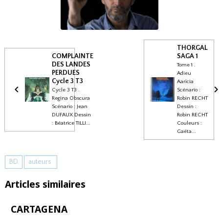
THORGAL
COMPLAINTE
SAGA 1
DES LANDES
Tome 1 .
PERDUES
Adieu
Cycle 3 T3
Aaricia
Cycle 3 T3 .
Scénario :
Regina Obscura
Robin RECHT
Scénario : Jean
Dessin :
DUFAUX Dessin
Robin RECHT
: Béatrice TILLI...
Couleurs :
Gaéta...
BD
auteurs.
Articles similaires
CARTAGENA