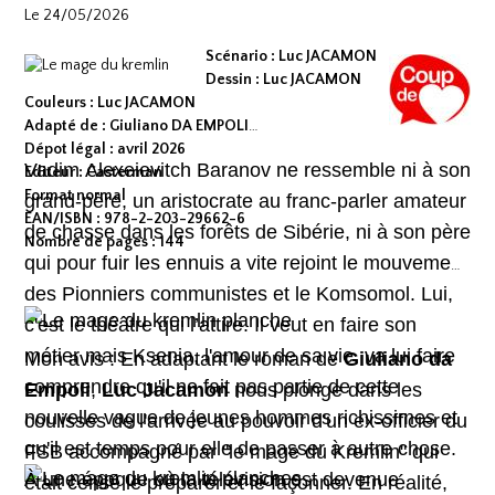
Le 24/05/2026
Scénario : Luc JACAMON
Dessin : Luc JACAMON
Couleurs : Luc JACAMON
Adapté de : Giuliano DA EMPOLI
Dépot légal : avril 2026
Vadim Alexeievitch Baranov ne ressemble ni à son
Editeur : Casterman
Format normal
grand-père, un aristocrate au franc-parler amateur
EAN/ISBN : 978-2-203-29662-6
de chasse dans les forêts de Sibérie, ni à son père
Nombre de pages : 144
qui pour fuir les ennuis a vite rejoint le mouvement
des Pionniers communistes et le Komsomol. Lui,
c'est le théâtre qui l’attire. Il veut en faire son
métier mais Ksenia, l'amour de sa vie, va lui faire
Mon avis : En adaptant le roman de
Giuliano da
comprendre qu'il ne fait pas partie de cette
Empoli
,
Luc Jacamon
nous plonge dans les
nouvelle vague de jeunes hommes richissimes et
coulisses de l'arrivée au pouvoir d'un ex-officier du
qu'il est temps pour elle de passer à autre chose.
FSB accompagné par "le mage du Kremlin" qui
À une époque où la télévision est devenue
était censé le préparer et le façonner. En réalité,