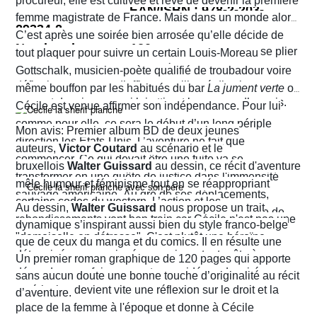
procureur, elle est cultivée et rêve de devenir la première
EAN/ISBN : 978-2-203-
femme magistrate de France. Mais dans un monde alors
29334-2
très machiste, elle est confrontée à une institution
C’est après une soirée bien arrosée qu’elle décide de
Nombre de pages :120
judiciaire exclusivement masculine. Refusant de se plier
tout plaquer pour suivre un certain Louis-Moreau
aux conventions sociales de l'époque, elle ne cesse de
Gottschalk, musicien-poète qualifié de troubadour voire
défier les normes et d’affirmer sa liberté d’action en
même bouffon par les habitués du bar
La jument verte
où
prenant des risques qui lui attirent beaucoup d’ennuis.
Cécile est venue affirmer son indépendance. Pour lui
comme pour elle, ce sera le début d’un long périple
Mon avis: Premier album BD de deux jeunes
direction les États-Unis. L’aventure ne fait que
auteurs,
Victor Coutard
au scénario et le
commencer. Ce qui devait être une fuite va se
bruxellois
Walter Guissard
au dessin, ce récit d'aventure
transformer en une quête de justice dans l'immensité
mêle humour et féminisme tout en se réappropriant
sauvage américaine. Au gré de ses déplacements,
certains codes du western. L’action et les
Au dessin,
Walter Guissard
nous propose un trait
Cécile finira contre toute attente par troquer la robe de
rebondissements vont bon train car Cécile n'est pas une
dynamique s’inspirant aussi bien du style franco-belge
juriste contre l'étoile de shérif…
"demoiselle en détresse". C'est plutôt une héroïne
que de ceux du manga et du comics. Il en résulte une
déterminée, un peu ingénue mais surtout prête à en
narration visuelle hyper dynamique privilégiant le
Un premier roman graphique de 120 pages qui apporte
découdre pour faire respecter ses idéaux. La virée
mouvement et l'énergie, c'est le moins que l'on puisse
sans aucun doute une bonne touche d’originalité au récit
américaine devient vite une réflexion sur le droit et la
dire.
d’aventure.
place de la femme à l'époque et donne à Cécile