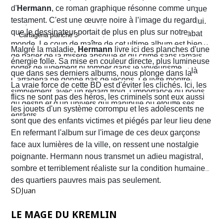
d'
Hermann
, ce roman graphique résonne comme un
Alvaro hésite, tremble mais en proie à une peur panique
testament. C'est une œuvre noire à l’image du regard
finit par obéir. Cela provoque aussitôt un déclic chez lui.
que le dessinateur portait de plus en plus sur notre
Dans un sursaut de survie, il retourne son arme et abat
monde. Le coup de maître de cet ultime album est bien
l’un des chefs du gang local qui n’est autre que le neveu
Malgré la maladie,
Hermann
livre ici des planches d'une
de parler de la misère absolue et du crime sans jamais
d’Arriega. Devenus des hommes à abattre, Alvaro et
énergie folle. Sa mise en couleur directe, plus lumineuse
porter de jugement ni tomber dans le voyeurisme.
Nacho s'enfuient vers la frontière américaine. C’est là
que dans ses derniers albums, nous plonge dans la
Cartagena ne donne pas de leçons. Le livre montre
qu’ils vont croiser, Félix Garzon, un flic quadragénaire
poussière et la sueur comme lui seul savait les
La vraie force de cette BD est d'éviter les clichés. Ici, les
simplement, avec un regard froid, l’importance du poids
fatigué qui les regarde courir…
transmettre. On y retrouve ses fameux visages fatigués
flics ne sont pas des héros, les criminels sont eux aussi
du destin et d'un univers qui manipule ou étouffe ses
aux mâchoires carrées portant en eux toute la détresse
les jouets d'un système corrompu et les adolescents ne
enfants.
ou la noirceur du monde. Le scénario d'
sont que des enfants victimes et piégés par leur lieu de
Yves H
. est d'une
fluidité exemplaire. On est emporté dans une aventure
naissance.
En refermant l'album sur l'image de ces deux garçons
mêlant road trip étouffant, récit existentiel et course
face aux lumières de la ville, on ressent une nostalgie
contre la montre où chaque case souligne l'urgence de
poignante. Hermann nous transmet un adieu magistral,
survivre.
sombre et terriblement réaliste sur la condition humaine
des quartiers pauvres mais pas seulement.
SDJuan
LE MAGE DU KREMLIN