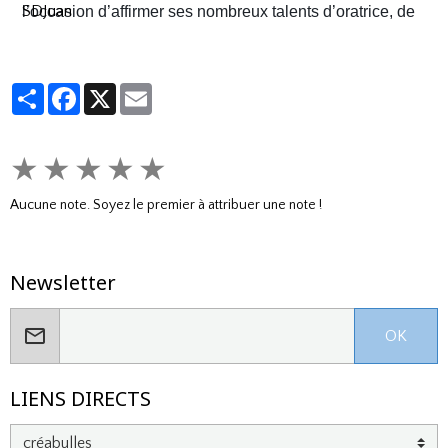
SDJuan
l’occasion d’affirmer ses nombreux talents d’oratrice, de
juriste et, dans le contexte américain, de tireuse plutôt
habile.
Partager
Facebook
X
Email
★
★
★
★
★
Aucune note. Soyez le premier à attribuer une note !
Newsletter
OK
LIENS DIRECTS