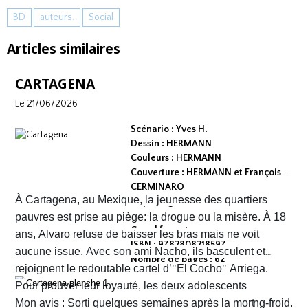
BD
auteurs.
Social
Articles similaires
CARTAGENA
Le 21/06/2026
Scénario : Yves H.
Dessin : HERMANN
Couleurs : HERMANN
Couverture : HERMANN et François
CERMINARO
À Cartagena, au Mexique, la jeunesse des quartiers
Dépot légal : avril 2026
Editeur :
pauvres est prise au piège: la drogue ou la misère. À 18
Grand format
ans, Alvaro refuse de baisser les bras mais ne voit
ISBN : 9782808218597
aucune issue. Avec son ami Nacho, ils basculent et
Nombre de pages : 62
rejoignent le redoutable cartel d’
"
El Cocho
"
Arriega.
Pour prouver leur loyauté, les deux adolescents
reçoivent l'ordre d'exécuter des prisonniers de sang-froid.
Mon avis : Sorti quelques semaines après la mort