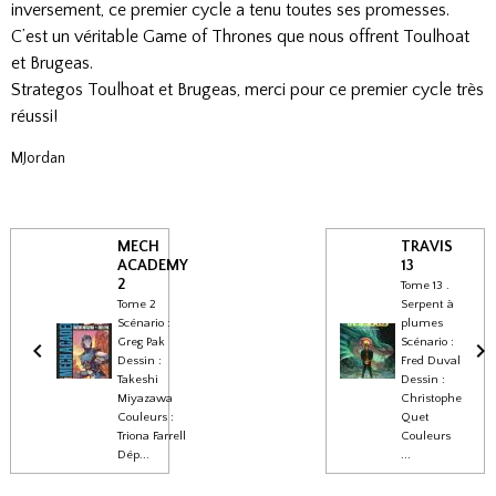
inversement, ce premier cycle a tenu toutes ses promesses.
C’est un véritable Game of Thrones que nous offrent Toulhoat
et Brugeas.
Strategos Toulhoat et Brugeas, merci pour ce premier cycle très
réussi!
MJordan
MECH
TRAVIS
ACADEMY
13
2
Tome 13 .
Tome 2
Serpent à
Scénario :
plumes
Greg Pak
Scénario :
Dessin :
Fred Duval
Takeshi
Dessin :
Miyazawa
Christophe
Couleurs :
Quet
Triona Farrell
Couleurs
Dép...
...