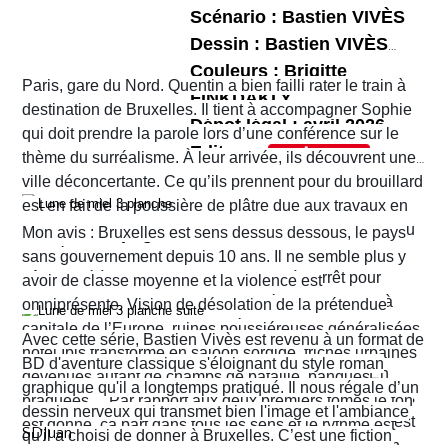
Dufaux.
la fête organisée pour l'anniversaire d'Hérode,
Torrents. Ce nouveau péplum réunit tous les
Scénario : Bastien VIVÈS
Salomé danse devant le roi qui, charmé, promet
ingrédients d’une bonne histoire comme Jean
Dessin : Bastien VIVÈS
de lui offrir tout ce qu’elle désire…
Dufaux en a le secret. Il nous fait partager les
Couleurs : Brigitte
L’ensemble bénéficie de couleurs travaillées et
Paris, gare du Nord. Quentin a bien failli rater le train à
tensions familiales, les rivalités et jalousies
FINKDAKLY
poussées par
Bertrand Denoulet
qui mettent bien
destination de Bruxelles. Il tient à accompagner Sophie
Dépot légal : avril 2026
amoureuses, les jeux de pouvoir, les ambitions et
en lumière les décors et les costumes dont ceux
qui doit prendre la parole lors d’une conférence sur le
Editeur :
fragilités des uns et des autres. Le récit ne cesse
d'Hérodias et de Salomé.
thème du surréalisme. À leur arrivée, ils découvrent une
Format normal
de nous surprendre et de nous tenir en haleine.
ville déconcertante. Ce qu’ils prennent pour du brouillard
EAN/ISBN : 978-2-203-29047-1
est en fait de la poussière de plâtre due aux travaux en
cours un peu partout dans la ville. Quant au tramway ou
Nombre de pages : 48
Mon avis : Bruxelles est sens dessus dessous, le pays
au métro qu’ils pensaient prendre pour rejoindre leur
sans gouvernement depuis 10 ans. Il ne semble plus y
hôtel situé à Ixelles, ils sont eux aussi à l’arrêt pour
avoir de classe moyenne et la violence est
cause de travaux. Finalement, ils décident d’y aller à
omniprésente. Vision de désolation de la prétendue
pied. Sur leur route, Quentin découvre la librairie
capitale de l’Europe, ruines poussiéreuses généralisées,
Avec cette série, Bastien Vivès est revenu à un format de
d’occasion Pêle-mêle. Il propose à Sophie d’y jeter un
hôtel Ibis transformé en saloon sordide, friches urbaines
BD d'aventure classique s'éloignant du style roman
coup d’œil mais les ennuis vont vite commencer. En
devenues autant de champs de bataille, banques
graphique qu'il a longtemps pratiqué. Il nous régale d’un
réalité c’est la ville entière qui semble être tombée dans
braquées… Par rapport aux deux premiers tomes le ton
dessin nerveux qui transmet bien l'image et l'ambiance
une violence sans nom. C'est véritablement le Far West
est donné, ça part dans tous les sens et le rythme est
SDJuan
qu'il a choisi de donner à Bruxelles. C’est une fiction
avec son lot d’insécurité et d’anarchie. Il y a même un