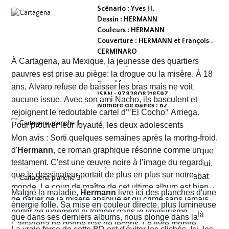
Scénario : Yves H.
Dessin : HERMANN
Couleurs : HERMANN
Couverture : HERMANN et François
CERMINARO
À Cartagena, au Mexique, la jeunesse des quartiers
Dépot légal : avril 2026
Editeur :
pauvres est prise au piège: la drogue ou la misère. À 18
Grand format
ans, Alvaro refuse de baisser les bras mais ne voit
ISBN : 9782808218597
aucune issue. Avec son ami Nacho, ils basculent et
Nombre de pages : 62
rejoignent le redoutable cartel d’
"
El Cocho
"
Arriega.
Pour prouver leur loyauté, les deux adolescents
reçoivent l'ordre d'exécuter des prisonniers de sang-froid.
Mon avis : Sorti quelques semaines après la mort
d'
Hermann
, ce roman graphique résonne comme un
Alvaro hésite, tremble mais en proie à une peur panique
testament. C'est une œuvre noire à l’image du regard
finit par obéir. Cela provoque aussitôt un déclic chez lui.
que le dessinateur portait de plus en plus sur notre
Dans un sursaut de survie, il retourne son arme et abat
monde. Le coup de maître de cet ultime album est bien
l’un des chefs du gang local qui n’est autre que le neveu
Malgré la maladie,
Hermann
livre ici des planches d'une
de parler de la misère absolue et du crime sans jamais
d’Arriega. Devenus des hommes à abattre, Alvaro et
énergie folle. Sa mise en couleur directe, plus lumineuse
porter de jugement ni tomber dans le voyeurisme.
Nacho s'enfuient vers la frontière américaine. C’est là
que dans ses derniers albums, nous plonge dans la
Cartagena ne donne pas de leçons. Le livre montre
qu’ils vont croiser, Félix Garzon, un flic quadragénaire