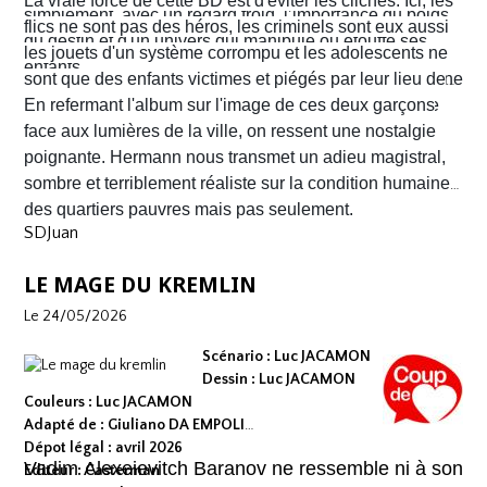
poussière et la sueur comme lui seul savait les
La vraie force de cette BD est d'éviter les clichés. Ici, les
simplement, avec un regard froid, l’importance du poids
fatigué qui les regarde courir…
transmettre. On y retrouve ses fameux visages fatigués
flics ne sont pas des héros, les criminels sont eux aussi
du destin et d'un univers qui manipule ou étouffe ses
aux mâchoires carrées portant en eux toute la détresse
les jouets d'un système corrompu et les adolescents ne
enfants.
ou la noirceur du monde. Le scénario d'
sont que des enfants victimes et piégés par leur lieu de
Yves H
. est d'une
fluidité exemplaire. On est emporté dans une aventure
naissance.
En refermant l'album sur l'image de ces deux garçons
mêlant road trip étouffant, récit existentiel et course
face aux lumières de la ville, on ressent une nostalgie
contre la montre où chaque case souligne l'urgence de
poignante. Hermann nous transmet un adieu magistral,
survivre.
sombre et terriblement réaliste sur la condition humaine
des quartiers pauvres mais pas seulement.
SDJuan
LE MAGE DU KREMLIN
Le 24/05/2026
Scénario : Luc JACAMON
Dessin : Luc JACAMON
Couleurs : Luc JACAMON
Adapté de : Giuliano DA EMPOLI
Dépot légal : avril 2026
Vadim Alexeievitch Baranov ne ressemble ni à son
Editeur : Casterman