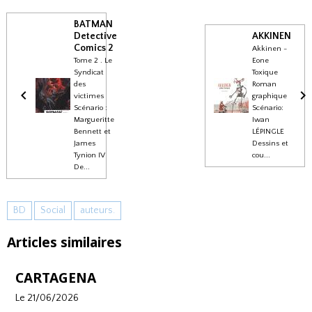
BATMAN
Detective
AKKINEN
Comics 2
Akkinen -
Tome 2 . Le
Eone
Syndicat
Toxique
des
Roman
victimes
graphique
Scénario :
Scénario:
Margueritte
Iwan
Bennett et
LÉPINGLE
James
Dessins et
Tynion IV
cou...
De...
BD
Social
auteurs.
Articles similaires
CARTAGENA
Le 21/06/2026