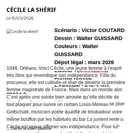
plus que soutenu de bout en bout. Sophie et Quentin
mais elle semble bien rattraper la réalité de la ville de
shérif !
vont devoir faire face à une situation totalement confuse
CÉCILE LA SHÉRIF
Bruxelles de 2026 telle que perçue par nombre de ses
et chaotique. Leur voyage tourne au cauchemar et ils
habitants !
Le 15/03/2026
vont rapidement se découvrir as de la gâchette, surtout
Sophie. Un album, on peut le dire, surréaliste.
Scénario : Victor COUTARD
Dessin : Walter GUISSARD
Couleurs : Walter
GUISSARD
Dépot légal : mars 2026
1848, Orléans. Voici Cécile, une jeune femme à l'esprit
Editeur :
très libre qui revendique son indépendance. Fille du
Format normal
procureur, elle est cultivée et rêve de devenir la première
EAN/ISBN : 978-2-203-
femme magistrate de France. Mais dans un monde alors
29334-2
très machiste, elle est confrontée à une institution
C’est après une soirée bien arrosée qu’elle décide de
Nombre de pages :120
judiciaire exclusivement masculine. Refusant de se plier
tout plaquer pour suivre un certain Louis-Moreau
aux conventions sociales de l'époque, elle ne cesse de
Gottschalk, musicien-poète qualifié de troubadour voire
défier les normes et d’affirmer sa liberté d’action en
même bouffon par les habitués du bar
La jument verte
où
prenant des risques qui lui attirent beaucoup d’ennuis.
Cécile est venue affirmer son indépendance. Pour lui