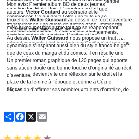
comme pour elle, ce sera le début d’un long périple
Mon avis: Premier album BD de deux jeunes
direction les États-Unis. L’aventure ne fait que
auteurs,
Victor Coutard
au scénario et le
commencer. Ce qui devait être une fuite va se
bruxellois
Walter Guissard
au dessin, ce récit d'aventure
transformer en une quête de justice dans l'immensité
mêle humour et féminisme tout en se réappropriant
sauvage américaine. Au gré de ses déplacements,
certains codes du western. L’action et les
Au dessin,
Walter Guissard
nous propose un trait
Cécile finira contre toute attente par troquer la robe de
rebondissements vont bon train car Cécile n'est pas une
dynamique s’inspirant aussi bien du style franco-belge
juriste contre l'étoile de shérif…
"demoiselle en détresse". C'est plutôt une héroïne
que de ceux du manga et du comics. Il en résulte une
déterminée, un peu ingénue mais surtout prête à en
narration visuelle hyper dynamique privilégiant le
Un premier roman graphique de 120 pages qui apporte
découdre pour faire respecter ses idéaux. La virée
mouvement et l'énergie, c'est le moins que l'on puisse
sans aucun doute une bonne touche d’originalité au récit
américaine devient vite une réflexion sur le droit et la
dire.
d’aventure.
place de la femme à l'époque et donne à Cécile
SDJuan
l’occasion d’affirmer ses nombreux talents d’oratrice, de
juriste et, dans le contexte américain, de tireuse plutôt
habile.
Partager
Facebook
X
Email
★
★
★
★
★