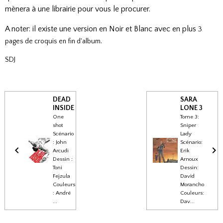
mènera à une librairie pour vous le procurer.
A noter: il existe une version en Noir et Blanc avec en plus
3
.
pages de croquis en fin d'album
SDJ
DEAD
SARA
INSIDE
LONE 3
One
Tome 3:
shot
Sniper
Scénario
Lady
: John
Scénario:
Arcudi
Erik
Dessin :
Arnoux
Toni
Dessin:
Fejzula
David
Couleurs
Morancho
: André
Couleurs:
...
Dav...