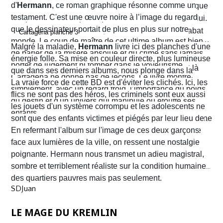
d'
Hermann
, ce roman graphique résonne comme un
Alvaro hésite, tremble mais en proie à une peur panique
testament. C'est une œuvre noire à l’image du regard
finit par obéir. Cela provoque aussitôt un déclic chez lui.
que le dessinateur portait de plus en plus sur notre
Dans un sursaut de survie, il retourne son arme et abat
monde. Le coup de maître de cet ultime album est bien
l’un des chefs du gang local qui n’est autre que le neveu
Malgré la maladie,
Hermann
livre ici des planches d'une
de parler de la misère absolue et du crime sans jamais
d’Arriega. Devenus des hommes à abattre, Alvaro et
énergie folle. Sa mise en couleur directe, plus lumineuse
porter de jugement ni tomber dans le voyeurisme.
Nacho s'enfuient vers la frontière américaine. C’est là
que dans ses derniers albums, nous plonge dans la
Cartagena ne donne pas de leçons. Le livre montre
qu’ils vont croiser, Félix Garzon, un flic quadragénaire
poussière et la sueur comme lui seul savait les
La vraie force de cette BD est d'éviter les clichés. Ici, les
simplement, avec un regard froid, l’importance du poids
fatigué qui les regarde courir…
transmettre. On y retrouve ses fameux visages fatigués
flics ne sont pas des héros, les criminels sont eux aussi
du destin et d'un univers qui manipule ou étouffe ses
aux mâchoires carrées portant en eux toute la détresse
les jouets d'un système corrompu et les adolescents ne
enfants.
ou la noirceur du monde. Le scénario d'
sont que des enfants victimes et piégés par leur lieu de
Yves H
. est d'une
fluidité exemplaire. On est emporté dans une aventure
naissance.
En refermant l'album sur l'image de ces deux garçons
mêlant road trip étouffant, récit existentiel et course
face aux lumières de la ville, on ressent une nostalgie
contre la montre où chaque case souligne l'urgence de
poignante. Hermann nous transmet un adieu magistral,
survivre.
sombre et terriblement réaliste sur la condition humaine
des quartiers pauvres mais pas seulement.
SDJuan
LE MAGE DU KREMLIN