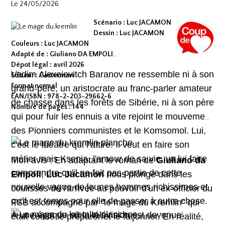
Le 24/05/2026
Scénario : Luc JACAMON
Dessin : Luc JACAMON
Couleurs : Luc JACAMON
Adapté de : Giuliano DA EMPOLI
Dépot légal : avril 2026
Vadim Alexeievitch Baranov ne ressemble ni à son
Editeur : Casterman
Format normal
grand-père, un aristocrate au franc-parler amateur
EAN/ISBN : 978-2-203-29662-6
de chasse dans les forêts de Sibérie, ni à son père
Nombre de pages : 144
qui pour fuir les ennuis a vite rejoint le mouvement
des Pionniers communistes et le Komsomol. Lui,
c'est le théâtre qui l’attire. Il veut en faire son
métier mais Ksenia, l'amour de sa vie, va lui faire
Mon avis : En adaptant le roman de
Giuliano da
comprendre qu'il ne fait pas partie de cette
Empoli
,
Luc Jacamon
nous plonge dans les
nouvelle vague de jeunes hommes richissimes et
coulisses de l'arrivée au pouvoir d'un ex-officier du
qu'il est temps pour elle de passer à autre chose.
FSB accompagné par "le mage du Kremlin" qui
À une époque où la télévision est devenue
était censé le préparer et le façonner. En réalité,