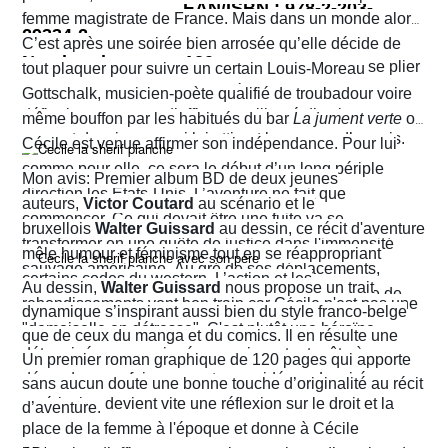
EAN/ISBN : 978-2-203-
femme magistrate de France. Mais dans un monde alors
29334-2
très machiste, elle est confrontée à une institution
C’est après une soirée bien arrosée qu’elle décide de
Nombre de pages :120
judiciaire exclusivement masculine. Refusant de se plier
tout plaquer pour suivre un certain Louis-Moreau
aux conventions sociales de l'époque, elle ne cesse de
Gottschalk, musicien-poète qualifié de troubadour voire
défier les normes et d’affirmer sa liberté d’action en
même bouffon par les habitués du bar
La jument verte
où
prenant des risques qui lui attirent beaucoup d’ennuis.
Cécile est venue affirmer son indépendance. Pour lui
comme pour elle, ce sera le début d’un long périple
Mon avis: Premier album BD de deux jeunes
direction les États-Unis. L’aventure ne fait que
auteurs,
Victor Coutard
au scénario et le
commencer. Ce qui devait être une fuite va se
bruxellois
Walter Guissard
au dessin, ce récit d'aventure
transformer en une quête de justice dans l'immensité
mêle humour et féminisme tout en se réappropriant
sauvage américaine. Au gré de ses déplacements,
certains codes du western. L’action et les
Au dessin,
Walter Guissard
nous propose un trait
Cécile finira contre toute attente par troquer la robe de
rebondissements vont bon train car Cécile n'est pas une
dynamique s’inspirant aussi bien du style franco-belge
juriste contre l'étoile de shérif…
"demoiselle en détresse". C'est plutôt une héroïne
que de ceux du manga et du comics. Il en résulte une
déterminée, un peu ingénue mais surtout prête à en
narration visuelle hyper dynamique privilégiant le
Un premier roman graphique de 120 pages qui apporte
découdre pour faire respecter ses idéaux. La virée
mouvement et l'énergie, c'est le moins que l'on puisse
sans aucun doute une bonne touche d’originalité au récit
américaine devient vite une réflexion sur le droit et la
dire.
d’aventure.
place de la femme à l'époque et donne à Cécile