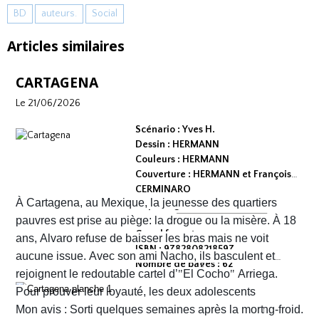
BD
auteurs.
Social
Articles similaires
CARTAGENA
Le 21/06/2026
Scénario : Yves H.
Dessin : HERMANN
Couleurs : HERMANN
Couverture : HERMANN et François
CERMINARO
À Cartagena, au Mexique, la jeunesse des quartiers
Dépot légal : avril 2026
Editeur :
pauvres est prise au piège: la drogue ou la misère. À 18
Grand format
ans, Alvaro refuse de baisser les bras mais ne voit
ISBN : 9782808218597
aucune issue. Avec son ami Nacho, ils basculent et
Nombre de pages : 62
rejoignent le redoutable cartel d’
"
El Cocho
"
Arriega.
Pour prouver leur loyauté, les deux adolescents
reçoivent l'ordre d'exécuter des prisonniers de sang-froid.
Mon avis : Sorti quelques semaines après la mort