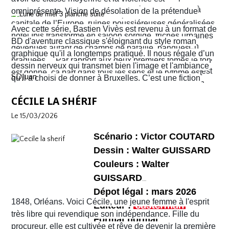
cause de travaux. Finalement, ils décident d’y aller à
omniprésente. Vision de désolation de la prétendue
pied. Sur leur route, Quentin découvre la librairie
capitale de l’Europe, ruines poussiéreuses généralisées,
Avec cette série, Bastien Vivès est revenu à un format de
d’occasion Pêle-mêle. Il propose à Sophie d’y jeter un
hôtel Ibis transformé en saloon sordide, friches urbaines
BD d'aventure classique s'éloignant du style roman
coup d’œil mais les ennuis vont vite commencer. En
devenues autant de champs de bataille, banques
graphique qu'il a longtemps pratiqué. Il nous régale d’un
réalité c’est la ville entière qui semble être tombée dans
braquées… Par rapport aux deux premiers tomes le ton
dessin nerveux qui transmet bien l'image et l'ambiance
une violence sans nom. C'est véritablement le Far West
est donné, ça part dans tous les sens et le rythme est
SDJuan
qu'il a choisi de donner à Bruxelles. C’est une fiction
avec son lot d’insécurité et d’anarchie. Il y a même un
plus que soutenu de bout en bout. Sophie et Quentin
mais elle semble bien rattraper la réalité de la ville de
shérif !
vont devoir faire face à une situation totalement confuse
CÉCILE LA SHÉRIF
Bruxelles de 2026 telle que perçue par nombre de ses
et chaotique. Leur voyage tourne au cauchemar et ils
habitants !
Le 15/03/2026
vont rapidement se découvrir as de la gâchette, surtout
Sophie. Un album, on peut le dire, surréaliste.
Scénario : Victor COUTARD
Dessin : Walter GUISSARD
Couleurs : Walter
GUISSARD
Dépot légal : mars 2026
1848, Orléans. Voici Cécile, une jeune femme à l'esprit
Editeur :
très libre qui revendique son indépendance. Fille du
Format normal
procureur, elle est cultivée et rêve de devenir la première