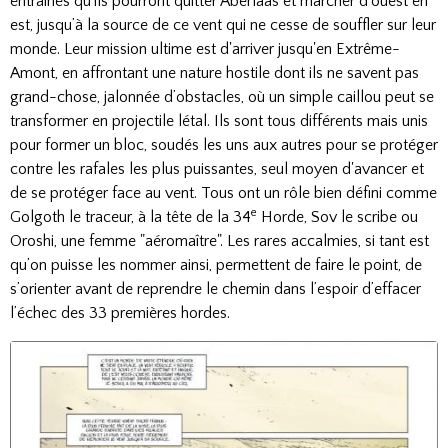
entraînés qu'ils pourront quitter Aberlaas et marcher d’ouest en
est, jusqu’à la source de ce vent qui ne cesse de souffler sur leur
monde. Leur mission ultime est d'arriver jusqu'en Extrême-
Amont, en affrontant une nature hostile dont ils ne savent pas
grand-chose, jalonnée d’obstacles, où un simple caillou peut se
transformer en projectile létal. Ils sont tous différents mais unis
pour former un bloc, soudés les uns aux autres pour se protéger
contre les rafales les plus puissantes, seul moyen d'avancer et
de se protéger face au vent. Tous ont un rôle bien défini comme
e
Golgoth le traceur, à la tête de la 34
Horde, Sov le scribe ou
Oroshi, une femme "aéromaître". Les rares accalmies, si tant est
qu’on puisse les nommer ainsi, permettent de faire le point, de
s’orienter avant de reprendre le chemin dans l’espoir d’effacer
l’échec des 33 premières hordes.