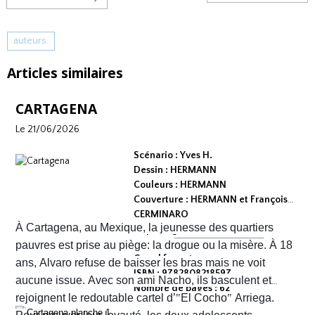
auteurs.
Articles similaires
CARTAGENA
Le 21/06/2026
Scénario : Yves H.
Dessin : HERMANN
Couleurs : HERMANN
Couverture : HERMANN et François
CERMINARO
À Cartagena, au Mexique, la jeunesse des quartiers
Dépot légal : avril 2026
Editeur :
pauvres est prise au piège: la drogue ou la misère. À 18
Grand format
ans, Alvaro refuse de baisser les bras mais ne voit
ISBN : 9782808218597
aucune issue. Avec son ami Nacho, ils basculent et
Nombre de pages : 62
rejoignent le redoutable cartel d’
"
El Cocho
"
Arriega.