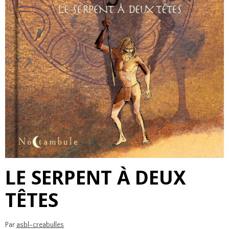
LE SERPENT À DEUX
TÊTES
Par
asbl-creabulles