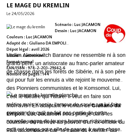
LE MAGE DU KREMLIN
Le 24/05/2026
Scénario : Luc JACAMON
Dessin : Luc JACAMON
Couleurs : Luc JACAMON
Adapté de : Giuliano DA EMPOLI
Dépot légal : avril 2026
Vadim Alexeievitch Baranov ne ressemble ni à son
Editeur : Casterman
Format normal
grand-père, un aristocrate au franc-parler amateur
EAN/ISBN : 978-2-203-29662-6
de chasse dans les forêts de Sibérie, ni à son père
Nombre de pages : 144
qui pour fuir les ennuis a vite rejoint le mouvement
des Pionniers communistes et le Komsomol. Lui,
c'est le théâtre qui l’attire. Il veut en faire son
métier mais Ksenia, l'amour de sa vie, va lui faire
Mon avis : En adaptant le roman de
Giuliano da
comprendre qu'il ne fait pas partie de cette
Empoli
,
Luc Jacamon
nous plonge dans les
nouvelle vague de jeunes hommes richissimes et
coulisses de l'arrivée au pouvoir d'un ex-officier du
qu'il est temps pour elle de passer à autre chose.
FSB accompagné par "le mage du Kremlin" qui