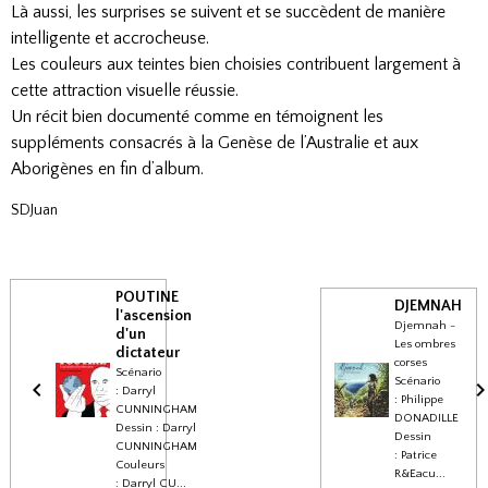
Là aussi, les surprises se suivent et se succèdent de manière
intelligente et accrocheuse.
Les couleurs aux teintes bien choisies contribuent largement à
cette attraction visuelle réussie.
Un récit bien documenté comme en témoignent les
suppléments consacrés à la Genèse de l’Australie et aux
Aborigènes en fin d’album.
SDJuan
POUTINE
DJEMNAH
l'ascension
Djemnah -
d'un
Les ombres
dictateur
corses
Scénario
Scénario
: Darryl
: Philippe
CUNNINGHAM
DONADILLE
Dessin : Darryl
Dessin
CUNNINGHAM
: Patrice
Couleurs
R&Eacu...
: Darryl CU...