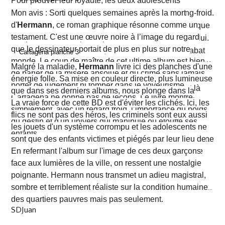
Pour prouver leur loyauté, les deux adolescents
reçoivent l'ordre d'exécuter des prisonniers de sang-froid.
Mon avis : Sorti quelques semaines après la mort
d'
Hermann
, ce roman graphique résonne comme un
Alvaro hésite, tremble mais en proie à une peur panique
testament. C'est une œuvre noire à l’image du regard
finit par obéir. Cela provoque aussitôt un déclic chez lui.
que le dessinateur portait de plus en plus sur notre
Dans un sursaut de survie, il retourne son arme et abat
monde. Le coup de maître de cet ultime album est bien
l’un des chefs du gang local qui n’est autre que le neveu
Malgré la maladie,
Hermann
livre ici des planches d'une
de parler de la misère absolue et du crime sans jamais
d’Arriega. Devenus des hommes à abattre, Alvaro et
énergie folle. Sa mise en couleur directe, plus lumineuse
porter de jugement ni tomber dans le voyeurisme.
Nacho s'enfuient vers la frontière américaine. C’est là
que dans ses derniers albums, nous plonge dans la
Cartagena ne donne pas de leçons. Le livre montre
qu’ils vont croiser, Félix Garzon, un flic quadragénaire
poussière et la sueur comme lui seul savait les
La vraie force de cette BD est d'éviter les clichés. Ici, les
simplement, avec un regard froid, l’importance du poids
fatigué qui les regarde courir…
transmettre. On y retrouve ses fameux visages fatigués
flics ne sont pas des héros, les criminels sont eux aussi
du destin et d'un univers qui manipule ou étouffe ses
aux mâchoires carrées portant en eux toute la détresse
les jouets d'un système corrompu et les adolescents ne
enfants.
ou la noirceur du monde. Le scénario d'
sont que des enfants victimes et piégés par leur lieu de
Yves H
. est d'une
fluidité exemplaire. On est emporté dans une aventure
naissance.
En refermant l'album sur l'image de ces deux garçons
mêlant road trip étouffant, récit existentiel et course
face aux lumières de la ville, on ressent une nostalgie
contre la montre où chaque case souligne l'urgence de
poignante. Hermann nous transmet un adieu magistral,
survivre.
sombre et terriblement réaliste sur la condition humaine
des quartiers pauvres mais pas seulement.
SDJuan