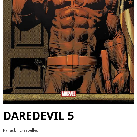
DAREDEVIL 5
Par
asbl-creabulles