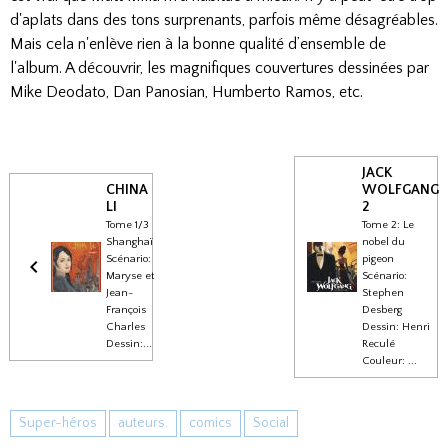
d'aplats dans des tons surprenants, parfois même désagréables.
Mais cela n'enlève rien à la bonne qualité d’ensemble de
l'album. A découvrir, les magnifiques couvertures dessinées par
Mike Deodato, Dan Panosian, Humberto Ramos, etc.
JACK
CHINA
WOLFGANG
LI
2
Tome 1/3
Tome 2: Le
Shanghaï
nobel du
Scénario:
pigeon
Maryse et
Scénario:
Jean-
Stephen
François
Desberg
Charles
Dessin: Henri
Dessin:...
Reculé
Couleur: ...
Super-héros
auteurs.
comics
Social