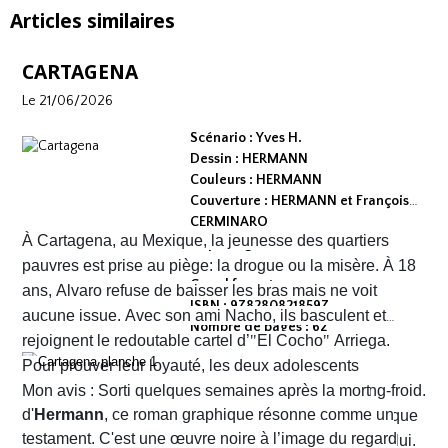
Articles similaires
CARTAGENA
Le 21/06/2026
Scénario : Yves H.
Dessin : HERMANN
Couleurs : HERMANN
Couverture : HERMANN et François
CERMINARO
À Cartagena, au Mexique, la jeunesse des quartiers
Dépot légal : avril 2026
Editeur :
pauvres est prise au piège: la drogue ou la misère. À 18
Grand format
ans, Alvaro refuse de baisser les bras mais ne voit
ISBN : 9782808218597
aucune issue. Avec son ami Nacho, ils basculent et
Nombre de pages : 62
rejoignent le redoutable cartel d’
"
El Cocho
"
Arriega.
Pour prouver leur loyauté, les deux adolescents
reçoivent l'ordre d'exécuter des prisonniers de sang-froid.
Mon avis : Sorti quelques semaines après la mort
d'
Hermann
, ce roman graphique résonne comme un
Alvaro hésite, tremble mais en proie à une peur panique
testament. C'est une œuvre noire à l’image du regard
finit par obéir. Cela provoque aussitôt un déclic chez lui.