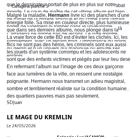
que le dessinateur portait de plus en plus sur notre
Dans un sursaut de survie, il retourne son arme et abat
monde. Le coup de maître de cet ultime album est bien
l’un des chefs du gang local qui n’est autre que le neveu
Malgré la maladie,
Hermann
livre ici des planches d'une
de parler de la misère absolue et du crime sans jamais
d’Arriega. Devenus des hommes à abattre, Alvaro et
énergie folle. Sa mise en couleur directe, plus lumineuse
porter de jugement ni tomber dans le voyeurisme.
Nacho s'enfuient vers la frontière américaine. C’est là
que dans ses derniers albums, nous plonge dans la
Cartagena ne donne pas de leçons. Le livre montre
qu’ils vont croiser, Félix Garzon, un flic quadragénaire
poussière et la sueur comme lui seul savait les
La vraie force de cette BD est d'éviter les clichés. Ici, les
simplement, avec un regard froid, l’importance du poids
fatigué qui les regarde courir…
transmettre. On y retrouve ses fameux visages fatigués
flics ne sont pas des héros, les criminels sont eux aussi
du destin et d'un univers qui manipule ou étouffe ses
aux mâchoires carrées portant en eux toute la détresse
les jouets d'un système corrompu et les adolescents ne
enfants.
ou la noirceur du monde. Le scénario d'
sont que des enfants victimes et piégés par leur lieu de
Yves H
. est d'une
fluidité exemplaire. On est emporté dans une aventure
naissance.
En refermant l'album sur l'image de ces deux garçons
mêlant road trip étouffant, récit existentiel et course
face aux lumières de la ville, on ressent une nostalgie
contre la montre où chaque case souligne l'urgence de
poignante. Hermann nous transmet un adieu magistral,
survivre.
sombre et terriblement réaliste sur la condition humaine
des quartiers pauvres mais pas seulement.
SDJuan
LE MAGE DU KREMLIN
Le 24/05/2026