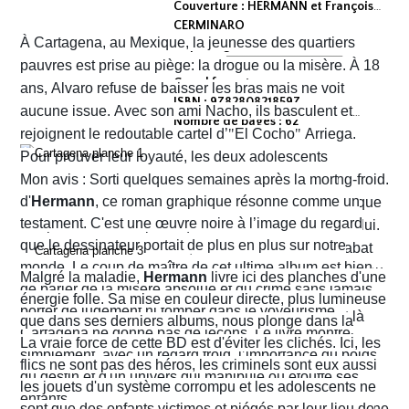
Couverture : HERMANN et François
CERMINARO
À Cartagena, au Mexique, la jeunesse des quartiers
Dépot légal : avril 2026
Editeur :
pauvres est prise au piège: la drogue ou la misère. À 18
Grand format
ans, Alvaro refuse de baisser les bras mais ne voit
ISBN : 9782808218597
aucune issue. Avec son ami Nacho, ils basculent et
Nombre de pages : 62
rejoignent le redoutable cartel d’
"
El Cocho
"
Arriega.
Pour prouver leur loyauté, les deux adolescents
reçoivent l'ordre d'exécuter des prisonniers de sang-froid.
Mon avis : Sorti quelques semaines après la mort
d'
Hermann
, ce roman graphique résonne comme un
Alvaro hésite, tremble mais en proie à une peur panique
testament. C'est une œuvre noire à l’image du regard
finit par obéir. Cela provoque aussitôt un déclic chez lui.
que le dessinateur portait de plus en plus sur notre
Dans un sursaut de survie, il retourne son arme et abat
monde. Le coup de maître de cet ultime album est bien
l’un des chefs du gang local qui n’est autre que le neveu
Malgré la maladie,
Hermann
livre ici des planches d'une
de parler de la misère absolue et du crime sans jamais
d’Arriega. Devenus des hommes à abattre, Alvaro et
énergie folle. Sa mise en couleur directe, plus lumineuse
porter de jugement ni tomber dans le voyeurisme.
Nacho s'enfuient vers la frontière américaine. C’est là
que dans ses derniers albums, nous plonge dans la
Cartagena ne donne pas de leçons. Le livre montre
qu’ils vont croiser, Félix Garzon, un flic quadragénaire
poussière et la sueur comme lui seul savait les
La vraie force de cette BD est d'éviter les clichés. Ici, les
simplement, avec un regard froid, l’importance du poids
fatigué qui les regarde courir…
transmettre. On y retrouve ses fameux visages fatigués
flics ne sont pas des héros, les criminels sont eux aussi
du destin et d'un univers qui manipule ou étouffe ses
aux mâchoires carrées portant en eux toute la détresse
les jouets d'un système corrompu et les adolescents ne
enfants.
ou la noirceur du monde. Le scénario d'
sont que des enfants victimes et piégés par leur lieu de
Yves H
. est d'une