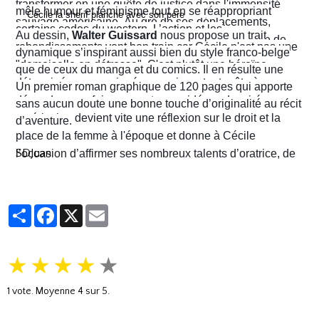
transformer en une quête de justice dans l'immensité
mêle humour et féminisme tout en se réappropriant
sauvage américaine. Au gré de ses déplacements,
certains codes du western. L’action et les
Au dessin,
Walter Guissard
nous propose un trait
Cécile finira contre toute attente par troquer la robe de
rebondissements vont bon train car Cécile n'est pas une
dynamique s’inspirant aussi bien du style franco-belge
juriste contre l'étoile de shérif…
"demoiselle en détresse". C'est plutôt une héroïne
que de ceux du manga et du comics. Il en résulte une
déterminée, un peu ingénue mais surtout prête à en
narration visuelle hyper dynamique privilégiant le
Un premier roman graphique de 120 pages qui apporte
découdre pour faire respecter ses idéaux. La virée
mouvement et l'énergie, c'est le moins que l'on puisse
sans aucun doute une bonne touche d’originalité au récit
américaine devient vite une réflexion sur le droit et la
dire.
d’aventure.
place de la femme à l'époque et donne à Cécile
SDJuan
l’occasion d’affirmer ses nombreux talents d’oratrice, de
juriste et, dans le contexte américain, de tireuse plutôt
habile.
Partager
Facebook
X
Email
★
★
★
★
★
1
vote. Moyenne
4
sur 5.