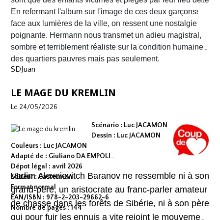
fluidité exemplaire. On est emporté dans une aventure
naissance.
En refermant l'album sur l'image de ces deux garçons
mêlant road trip étouffant, récit existentiel et course
face aux lumières de la ville, on ressent une nostalgie
contre la montre où chaque case souligne l'urgence de
poignante. Hermann nous transmet un adieu magistral,
survivre.
sombre et terriblement réaliste sur la condition humaine
des quartiers pauvres mais pas seulement.
SDJuan
LE MAGE DU KREMLIN
Le 24/05/2026
Scénario : Luc JACAMON
Dessin : Luc JACAMON
Couleurs : Luc JACAMON
Adapté de : Giuliano DA EMPOLI
Dépot légal : avril 2026
Vadim Alexeievitch Baranov ne ressemble ni à son
Editeur : Casterman
Format normal
grand-père, un aristocrate au franc-parler amateur
EAN/ISBN : 978-2-203-29662-6
de chasse dans les forêts de Sibérie, ni à son père
Nombre de pages : 144
qui pour fuir les ennuis a vite rejoint le mouvement