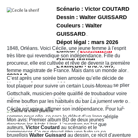
Sophie. Un album, on peut le dire, surréaliste.
Scénario : Victor COUTARD
Dessin : Walter GUISSARD
Couleurs : Walter
GUISSARD
Dépot légal : mars 2026
1848, Orléans. Voici Cécile, une jeune femme à l'esprit
Editeur :
très libre qui revendique son indépendance. Fille du
Format normal
procureur, elle est cultivée et rêve de devenir la première
EAN/ISBN : 978-2-203-
femme magistrate de France. Mais dans un monde alors
29334-2
très machiste, elle est confrontée à une institution
C’est après une soirée bien arrosée qu’elle décide de
Nombre de pages :120
judiciaire exclusivement masculine. Refusant de se plier
tout plaquer pour suivre un certain Louis-Moreau
aux conventions sociales de l'époque, elle ne cesse de
Gottschalk, musicien-poète qualifié de troubadour voire
défier les normes et d’affirmer sa liberté d’action en
même bouffon par les habitués du bar
La jument verte
où
prenant des risques qui lui attirent beaucoup d’ennuis.
Cécile est venue affirmer son indépendance. Pour lui
comme pour elle, ce sera le début d’un long périple
Mon avis: Premier album BD de deux jeunes
direction les États-Unis. L’aventure ne fait que
auteurs,
Victor Coutard
au scénario et le
commencer. Ce qui devait être une fuite va se
bruxellois
Walter Guissard
au dessin, ce récit d'aventure