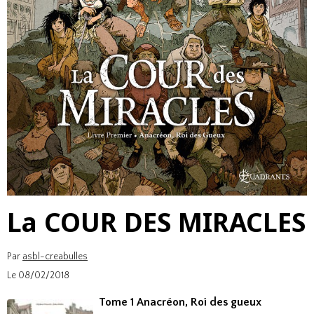
La COUR DES MIRACLES
Par
asbl-creabulles
Le 08/02/2018
Tome 1 Anacréon, Roi des gueux