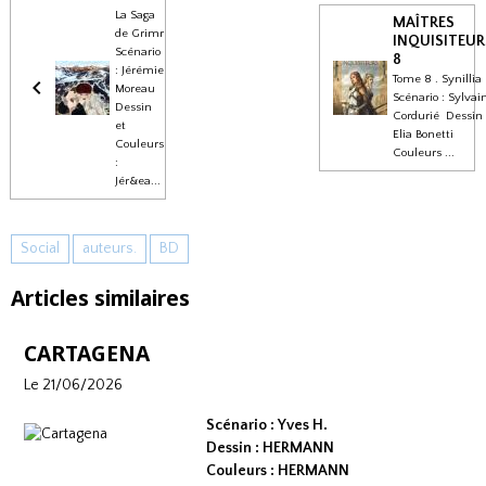
La Saga
MAÎTRES
de Grimr
INQUISITEUR
Scénario
8
: Jérémie
Tome 8 . Synillia
Moreau
Scénario : Sylvai
Dessin
Cordurié Dessin 
et
Elia Bonetti
Couleurs
Couleurs ...
:
Jér&ea...
Social
auteurs.
BD
Articles similaires
CARTAGENA
Le 21/06/2026
Scénario : Yves H.
Dessin : HERMANN
Couleurs : HERMANN