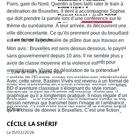
Paris, gare du Nord. Quentin a bien failli rater le train à
tensions familiales, les rivalités et jalousies
FINKDAKLY
poussées par
Bertrand Denoulet
qui mettent bien
destination de Bruxelles. Il tient à accompagner Sophie
Dépot légal : avril 2026
amoureuses, les jeux de pouvoir, les ambitions et
en lumière les décors et les costumes dont ceux
qui doit prendre la parole lors d’une conférence sur le
Editeur :
fragilités des uns et des autres. Le récit ne cesse
d'Hérodias et de Salomé.
thème du surréalisme. À leur arrivée, ils découvrent une
Format normal
de nous surprendre et de nous tenir en haleine.
ville déconcertante. Ce qu’ils prennent pour du brouillard
EAN/ISBN : 978-2-203-29047-1
est en fait de la poussière de plâtre due aux travaux en
cours un peu partout dans la ville. Quant au tramway ou
Nombre de pages : 48
Mon avis : Bruxelles est sens dessus dessous, le pays
au métro qu’ils pensaient prendre pour rejoindre leur
sans gouvernement depuis 10 ans. Il ne semble plus y
hôtel situé à Ixelles, ils sont eux aussi à l’arrêt pour
avoir de classe moyenne et la violence est
cause de travaux. Finalement, ils décident d’y aller à
omniprésente. Vision de désolation de la prétendue
pied. Sur leur route, Quentin découvre la librairie
capitale de l’Europe, ruines poussiéreuses généralisées,
Avec cette série, Bastien Vivès est revenu à un format de
d’occasion Pêle-mêle. Il propose à Sophie d’y jeter un
hôtel Ibis transformé en saloon sordide, friches urbaines
BD d'aventure classique s'éloignant du style roman
coup d’œil mais les ennuis vont vite commencer. En
devenues autant de champs de bataille, banques
graphique qu'il a longtemps pratiqué. Il nous régale d’un
réalité c’est la ville entière qui semble être tombée dans
braquées… Par rapport aux deux premiers tomes le ton
dessin nerveux qui transmet bien l'image et l'ambiance
une violence sans nom. C'est véritablement le Far West
est donné, ça part dans tous les sens et le rythme est
SDJuan
qu'il a choisi de donner à Bruxelles. C’est une fiction
avec son lot d’insécurité et d’anarchie. Il y a même un
plus que soutenu de bout en bout. Sophie et Quentin
mais elle semble bien rattraper la réalité de la ville de
shérif !
vont devoir faire face à une situation totalement confuse
CÉCILE LA SHÉRIF
Bruxelles de 2026 telle que perçue par nombre de ses
et chaotique. Leur voyage tourne au cauchemar et ils
habitants !
Le 15/03/2026
vont rapidement se découvrir as de la gâchette, surtout