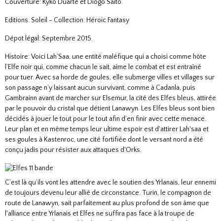
Couverture: Kyko Duarte et Diogo Saïto.
Editions: Soleil - Collection: Héroïc Fantasy
Dépot légal: Septembre 2015.
Histoire: Voici Lah’Saa, une entité maléfique qui a choisi comme hôte
l’Elfe noir qui, comme chacun le sait, aime le combat et est entraîné
pour tuer. Avec sa horde de goules, elle submerge villes et villages sur
son passage n’y laissant aucun survivant, comme à Cadanla, puis
Gambrainn avant de marcher sur Elsemur, la cité des Elfes bleus, attirée
par le pouvoir du cristal que détient Lanawyn. Les Elfes bleus sont bien
décidés à jouer le tout pour le tout afin d’en finir avec cette menace.
Leur plan et en même temps leur ultime espoir est d'attirer Lah'saa et
ses goules à Kastenroc, une cité fortifiée dont le versant nord a été
conçu jadis pour résister aux attaques d'Orks.
C’est là qu’ils vont les attendre avec le soutien des Yrlanais, leur ennemi
de toujours devenu leur allié de circonstance. Turin, le compagnon de
route de Lanawyn, sait parfaitement au plus profond de son âme que
l'alliance entre Yrlanais et Elfes ne suffira pas face à la troupe de