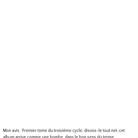
Mon avis : Premier tome du troisième cycle, disons-le tout net, cet
album arrive comme une bombe, dans le bon sens du terme