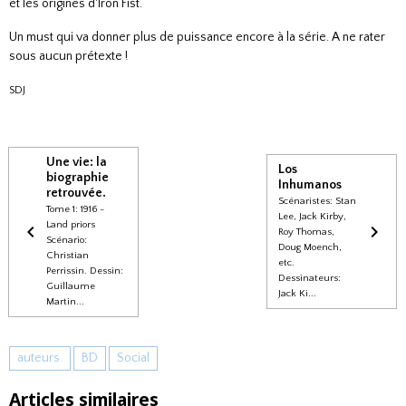
et les origines d'Iron Fist.
Un must qui va donner plus de puissance encore à la série. A ne rater
sous aucun prétexte !
SDJ
Une vie: la
Los
biographie
Inhumanos
retrouvée.
Scénaristes: Stan
Tome 1: 1916 -
Lee, Jack Kirby,
Land priors
Roy Thomas,
Scénario:
Doug Moench,
Christian
etc.
Perrissin. Dessin:
Dessinateurs:
Guillaume
Jack Ki...
Martin...
auteurs.
BD
Social
Articles similaires