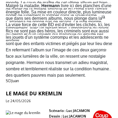
monde. Le coup de maître de cet ultime album est bien
l’un des chefs du gang local qui n’est autre que le neveu
Malgré la maladie,
Hermann
livre ici des planches d'une
de parler de la misère absolue et du crime sans jamais
d’Arriega. Devenus des hommes à abattre, Alvaro et
énergie folle. Sa mise en couleur directe, plus lumineuse
porter de jugement ni tomber dans le voyeurisme.
Nacho s'enfuient vers la frontière américaine. C’est là
que dans ses derniers albums, nous plonge dans la
Cartagena ne donne pas de leçons. Le livre montre
qu’ils vont croiser, Félix Garzon, un flic quadragénaire
poussière et la sueur comme lui seul savait les
La vraie force de cette BD est d'éviter les clichés. Ici, les
simplement, avec un regard froid, l’importance du poids
fatigué qui les regarde courir…
transmettre. On y retrouve ses fameux visages fatigués
flics ne sont pas des héros, les criminels sont eux aussi
du destin et d'un univers qui manipule ou étouffe ses
aux mâchoires carrées portant en eux toute la détresse
les jouets d'un système corrompu et les adolescents ne
enfants.
ou la noirceur du monde. Le scénario d'
sont que des enfants victimes et piégés par leur lieu de
Yves H
. est d'une
fluidité exemplaire. On est emporté dans une aventure
naissance.
En refermant l'album sur l'image de ces deux garçons
mêlant road trip étouffant, récit existentiel et course
face aux lumières de la ville, on ressent une nostalgie
contre la montre où chaque case souligne l'urgence de
poignante. Hermann nous transmet un adieu magistral,
survivre.
sombre et terriblement réaliste sur la condition humaine
des quartiers pauvres mais pas seulement.
SDJuan
LE MAGE DU KREMLIN
Le 24/05/2026
Scénario : Luc JACAMON
Dessin : Luc JACAMON