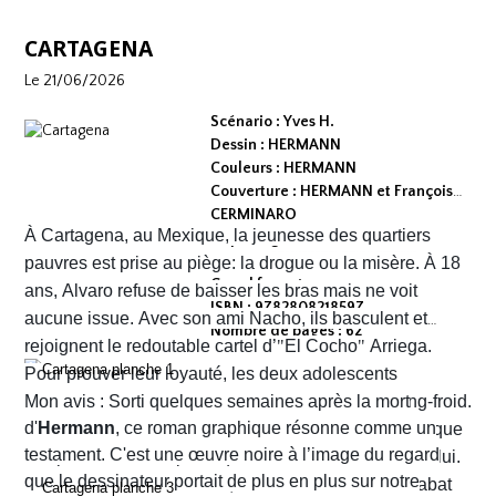
CARTAGENA
Le 21/06/2026
Scénario : Yves H.
Dessin : HERMANN
Couleurs : HERMANN
Couverture : HERMANN et François
CERMINARO
À Cartagena, au Mexique, la jeunesse des quartiers
Dépot légal : avril 2026
Editeur :
pauvres est prise au piège: la drogue ou la misère. À 18
Grand format
ans, Alvaro refuse de baisser les bras mais ne voit
ISBN : 9782808218597
aucune issue. Avec son ami Nacho, ils basculent et
Nombre de pages : 62
rejoignent le redoutable cartel d’
"
El Cocho
"
Arriega.
Pour prouver leur loyauté, les deux adolescents
reçoivent l'ordre d'exécuter des prisonniers de sang-froid.
Mon avis : Sorti quelques semaines après la mort
d'
Hermann
, ce roman graphique résonne comme un
Alvaro hésite, tremble mais en proie à une peur panique
testament. C'est une œuvre noire à l’image du regard
finit par obéir. Cela provoque aussitôt un déclic chez lui.
que le dessinateur portait de plus en plus sur notre
Dans un sursaut de survie, il retourne son arme et abat