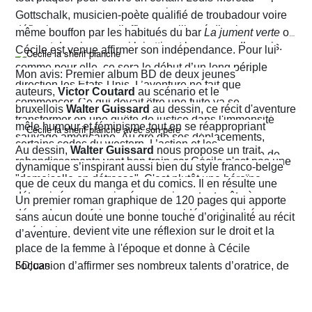
aux conventions sociales de l'époque, elle ne cesse de
Gottschalk, musicien-poète qualifié de troubadour voire
défier les normes et d’affirmer sa liberté d’action en
même bouffon par les habitués du bar
La jument verte
où
prenant des risques qui lui attirent beaucoup d’ennuis.
Cécile est venue affirmer son indépendance. Pour lui
comme pour elle, ce sera le début d’un long périple
Mon avis: Premier album BD de deux jeunes
direction les États-Unis. L’aventure ne fait que
auteurs,
Victor Coutard
au scénario et le
commencer. Ce qui devait être une fuite va se
bruxellois
Walter Guissard
au dessin, ce récit d'aventure
transformer en une quête de justice dans l'immensité
mêle humour et féminisme tout en se réappropriant
sauvage américaine. Au gré de ses déplacements,
certains codes du western. L’action et les
Au dessin,
Walter Guissard
nous propose un trait
Cécile finira contre toute attente par troquer la robe de
rebondissements vont bon train car Cécile n'est pas une
dynamique s’inspirant aussi bien du style franco-belge
juriste contre l'étoile de shérif…
"demoiselle en détresse". C'est plutôt une héroïne
que de ceux du manga et du comics. Il en résulte une
déterminée, un peu ingénue mais surtout prête à en
narration visuelle hyper dynamique privilégiant le
Un premier roman graphique de 120 pages qui apporte
découdre pour faire respecter ses idéaux. La virée
mouvement et l'énergie, c'est le moins que l'on puisse
sans aucun doute une bonne touche d’originalité au récit
américaine devient vite une réflexion sur le droit et la
dire.
d’aventure.
place de la femme à l'époque et donne à Cécile
SDJuan
l’occasion d’affirmer ses nombreux talents d’oratrice, de
juriste et, dans le contexte américain, de tireuse plutôt
habile.