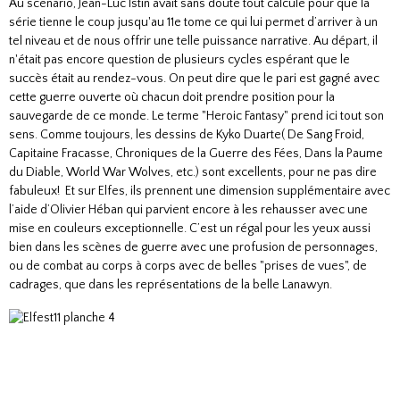
Au scénario, Jean-Luc Istin avait sans doute tout calculé pour que la
série tienne le coup jusqu'au 11e tome ce qui lui permet d’arriver à un
tel niveau et de nous offrir une telle puissance narrative. Au départ, il
n'était pas encore question de plusieurs cycles espérant que le
succès était au rendez-vous. On peut dire que le pari est gagné avec
cette guerre ouverte où chacun doit prendre position pour la
sauvegarde de ce monde. Le terme "Heroic Fantasy" prend ici tout son
sens. Comme toujours, les dessins de Kyko Duarte( De Sang Froid,
Capitaine Fracasse, Chroniques de la Guerre des Fées, Dans la Paume
du Diable, World War Wolves, etc.) sont excellents, pour ne pas dire
fabuleux! Et sur Elfes, ils prennent une dimension supplémentaire avec
l’aide d’Olivier Héban qui parvient encore à les rehausser avec une
mise en couleurs exceptionnelle. C’est un régal pour les yeux aussi
bien dans les scènes de guerre avec une profusion de personnages,
ou de combat au corps à corps avec de belles "prises de vues", de
cadrages, que dans les représentations de la belle Lanawyn.