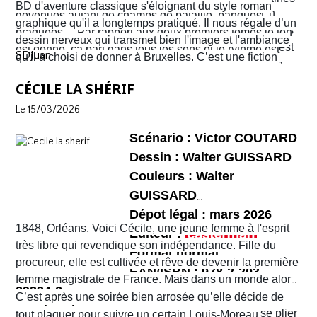
BD d'aventure classique s'éloignant du style roman
coup d’œil mais les ennuis vont vite commencer. En
devenues autant de champs de bataille, banques
graphique qu'il a longtemps pratiqué. Il nous régale d’un
réalité c’est la ville entière qui semble être tombée dans
braquées… Par rapport aux deux premiers tomes le ton
dessin nerveux qui transmet bien l'image et l'ambiance
une violence sans nom. C'est véritablement le Far West
est donné, ça part dans tous les sens et le rythme est
SDJuan
qu'il a choisi de donner à Bruxelles. C’est une fiction
avec son lot d’insécurité et d’anarchie. Il y a même un
plus que soutenu de bout en bout. Sophie et Quentin
mais elle semble bien rattraper la réalité de la ville de
shérif !
vont devoir faire face à une situation totalement confuse
CÉCILE LA SHÉRIF
Bruxelles de 2026 telle que perçue par nombre de ses
et chaotique. Leur voyage tourne au cauchemar et ils
habitants !
Le 15/03/2026
vont rapidement se découvrir as de la gâchette, surtout
Sophie. Un album, on peut le dire, surréaliste.
Scénario : Victor COUTARD
Dessin : Walter GUISSARD
Couleurs : Walter
GUISSARD
Dépot légal : mars 2026
1848, Orléans. Voici Cécile, une jeune femme à l'esprit
Editeur :
très libre qui revendique son indépendance. Fille du
Format normal
procureur, elle est cultivée et rêve de devenir la première
EAN/ISBN : 978-2-203-
femme magistrate de France. Mais dans un monde alors
29334-2
très machiste, elle est confrontée à une institution
C’est après une soirée bien arrosée qu’elle décide de
Nombre de pages :120
judiciaire exclusivement masculine. Refusant de se plier
tout plaquer pour suivre un certain Louis-Moreau