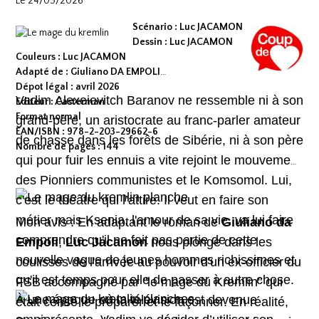
Le 24/05/2026
Scénario : Luc JACAMON
Dessin : Luc JACAMON
Couleurs : Luc JACAMON
Adapté de : Giuliano DA EMPOLI
Dépot légal : avril 2026
Vadim Alexeievitch Baranov ne ressemble ni à son
Editeur : Casterman
Format normal
grand-père, un aristocrate au franc-parler amateur
EAN/ISBN : 978-2-203-29662-6
de chasse dans les forêts de Sibérie, ni à son père
Nombre de pages : 144
qui pour fuir les ennuis a vite rejoint le mouvement
des Pionniers communistes et le Komsomol. Lui,
c'est le théâtre qui l’attire. Il veut en faire son
métier mais Ksenia, l'amour de sa vie, va lui faire
Mon avis : En adaptant le roman de
Giuliano da
comprendre qu'il ne fait pas partie de cette
Empoli
,
Luc Jacamon
nous plonge dans les
nouvelle vague de jeunes hommes richissimes et
coulisses de l'arrivée au pouvoir d'un ex-officier du
qu'il est temps pour elle de passer à autre chose.
FSB accompagné par "le mage du Kremlin" qui
À une époque où la télévision est devenue
était censé le préparer et le façonner. En réalité,