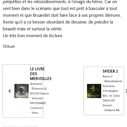
péripéties et les rebondissements, à l’image du héros. Car on
sent bien dans le scénario que tout est prêt à basculer à tout
moment et que Bruandet doit faire face à ses propres démons.
Reste qu’il a ce besoin obsédant de dessiner, de peindre la
beauté mais et surtout la vérité.
Un très bon moment de lecture.
SDJuan
LE LIVRE
SPIDER 2
DES
Tome 2
MERVEILLES
: Wonderland
Scénario
Scénario :
: Étienne LE
Christophe
ROUX Dessin
BEC et Giles
: Vincent
DAOUST
FROISSARD
Dessin
Couleurs
: Stefano RA...
: Vinc...