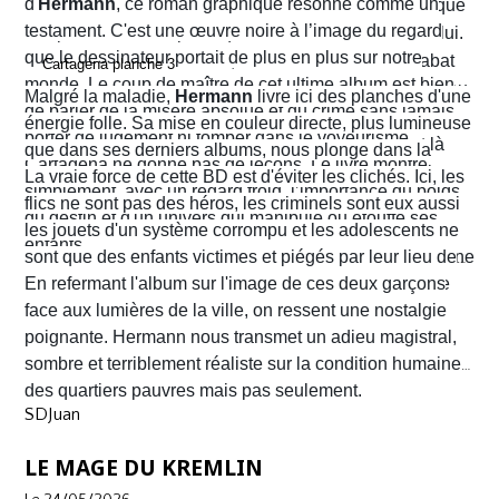
d'
Hermann
, ce roman graphique résonne comme un
Alvaro hésite, tremble mais en proie à une peur panique
testament. C'est une œuvre noire à l’image du regard
finit par obéir. Cela provoque aussitôt un déclic chez lui.
que le dessinateur portait de plus en plus sur notre
Dans un sursaut de survie, il retourne son arme et abat
monde. Le coup de maître de cet ultime album est bien
l’un des chefs du gang local qui n’est autre que le neveu
Malgré la maladie,
Hermann
livre ici des planches d'une
de parler de la misère absolue et du crime sans jamais
d’Arriega. Devenus des hommes à abattre, Alvaro et
énergie folle. Sa mise en couleur directe, plus lumineuse
porter de jugement ni tomber dans le voyeurisme.
Nacho s'enfuient vers la frontière américaine. C’est là
que dans ses derniers albums, nous plonge dans la
Cartagena ne donne pas de leçons. Le livre montre
qu’ils vont croiser, Félix Garzon, un flic quadragénaire
poussière et la sueur comme lui seul savait les
La vraie force de cette BD est d'éviter les clichés. Ici, les
simplement, avec un regard froid, l’importance du poids
fatigué qui les regarde courir…
transmettre. On y retrouve ses fameux visages fatigués
flics ne sont pas des héros, les criminels sont eux aussi
du destin et d'un univers qui manipule ou étouffe ses
aux mâchoires carrées portant en eux toute la détresse
les jouets d'un système corrompu et les adolescents ne
enfants.
ou la noirceur du monde. Le scénario d'
sont que des enfants victimes et piégés par leur lieu de
Yves H
. est d'une
fluidité exemplaire. On est emporté dans une aventure
naissance.
En refermant l'album sur l'image de ces deux garçons
mêlant road trip étouffant, récit existentiel et course
face aux lumières de la ville, on ressent une nostalgie
contre la montre où chaque case souligne l'urgence de
poignante. Hermann nous transmet un adieu magistral,
survivre.
sombre et terriblement réaliste sur la condition humaine
des quartiers pauvres mais pas seulement.
SDJuan
LE MAGE DU KREMLIN