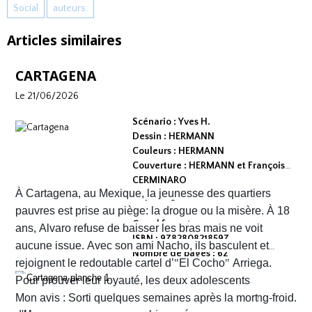
Social
auteurs.
Articles similaires
CARTAGENA
Le 21/06/2026
Scénario : Yves H.
Dessin : HERMANN
Couleurs : HERMANN
Couverture : HERMANN et François
CERMINARO
À Cartagena, au Mexique, la jeunesse des quartiers
Dépot légal : avril 2026
Editeur :
pauvres est prise au piège: la drogue ou la misère. À 18
Grand format
ans, Alvaro refuse de baisser les bras mais ne voit
ISBN : 9782808218597
aucune issue. Avec son ami Nacho, ils basculent et
Nombre de pages : 62
rejoignent le redoutable cartel d’
"
El Cocho
"
Arriega.
Pour prouver leur loyauté, les deux adolescents
reçoivent l'ordre d'exécuter des prisonniers de sang-froid.
Mon avis : Sorti quelques semaines après la mort