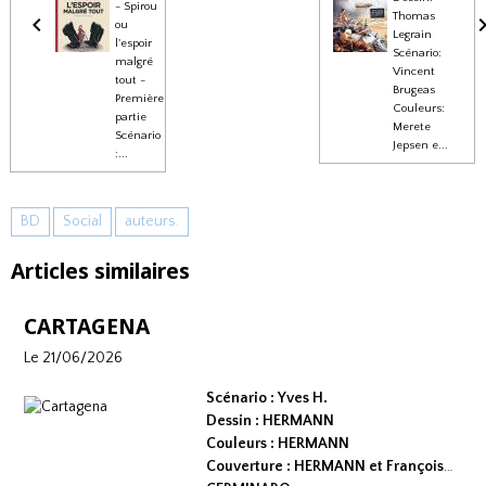
- Spirou
Thomas
ou
Legrain
l'espoir
Scénario:
malgré
Vincent
tout -
Brugeas
Première
Couleurs:
partie
Merete
Scénario
Jepsen e...
:...
BD
Social
auteurs.
Articles similaires
CARTAGENA
Le 21/06/2026
Scénario : Yves H.
Dessin : HERMANN
Couleurs : HERMANN
Couverture : HERMANN et François