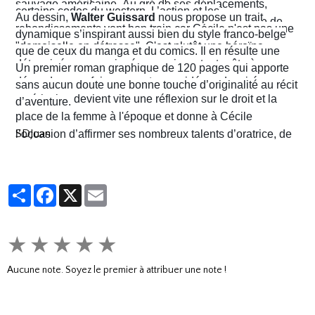
sauvage américaine. Au gré de ses déplacements,
certains codes du western. L’action et les
Au dessin,
Walter Guissard
nous propose un trait
Cécile finira contre toute attente par troquer la robe de
rebondissements vont bon train car Cécile n'est pas une
dynamique s’inspirant aussi bien du style franco-belge
juriste contre l'étoile de shérif…
"demoiselle en détresse". C'est plutôt une héroïne
que de ceux du manga et du comics. Il en résulte une
déterminée, un peu ingénue mais surtout prête à en
narration visuelle hyper dynamique privilégiant le
Un premier roman graphique de 120 pages qui apporte
découdre pour faire respecter ses idéaux. La virée
mouvement et l'énergie, c'est le moins que l'on puisse
sans aucun doute une bonne touche d’originalité au récit
américaine devient vite une réflexion sur le droit et la
dire.
d’aventure.
place de la femme à l'époque et donne à Cécile
SDJuan
l’occasion d’affirmer ses nombreux talents d’oratrice, de
juriste et, dans le contexte américain, de tireuse plutôt
habile.
Partager
Facebook
X
Email
★
★
★
★
★
Aucune note. Soyez le premier à attribuer une note !