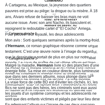
CERMINARO
À Cartagena, au Mexique, la jeunesse des quartiers
Dépot légal : avril 2026
Editeur :
pauvres est prise au piège: la drogue ou la misère. À 18
Grand format
ans, Alvaro refuse de baisser les bras mais ne voit
ISBN : 9782808218597
aucune issue. Avec son ami Nacho, ils basculent et
Nombre de pages : 62
rejoignent le redoutable cartel d’
"
El Cocho
"
Arriega.
Pour prouver leur loyauté, les deux adolescents
reçoivent l'ordre d'exécuter des prisonniers de sang-froid.
Mon avis : Sorti quelques semaines après la mort
d'
Hermann
, ce roman graphique résonne comme un
Alvaro hésite, tremble mais en proie à une peur panique
testament. C'est une œuvre noire à l’image du regard
finit par obéir. Cela provoque aussitôt un déclic chez lui.
que le dessinateur portait de plus en plus sur notre
Dans un sursaut de survie, il retourne son arme et abat
monde. Le coup de maître de cet ultime album est bien
l’un des chefs du gang local qui n’est autre que le neveu
Malgré la maladie,
Hermann
livre ici des planches d'une
de parler de la misère absolue et du crime sans jamais
d’Arriega. Devenus des hommes à abattre, Alvaro et
énergie folle. Sa mise en couleur directe, plus lumineuse
porter de jugement ni tomber dans le voyeurisme.
Nacho s'enfuient vers la frontière américaine. C’est là
que dans ses derniers albums, nous plonge dans la
Cartagena ne donne pas de leçons. Le livre montre
qu’ils vont croiser, Félix Garzon, un flic quadragénaire
poussière et la sueur comme lui seul savait les
La vraie force de cette BD est d'éviter les clichés. Ici, les
simplement, avec un regard froid, l’importance du poids
fatigué qui les regarde courir…
transmettre. On y retrouve ses fameux visages fatigués
flics ne sont pas des héros, les criminels sont eux aussi
du destin et d'un univers qui manipule ou étouffe ses
aux mâchoires carrées portant en eux toute la détresse
les jouets d'un système corrompu et les adolescents ne
enfants.
ou la noirceur du monde. Le scénario d'
sont que des enfants victimes et piégés par leur lieu de
Yves H
. est d'une
fluidité exemplaire. On est emporté dans une aventure
naissance.
En refermant l'album sur l'image de ces deux garçons