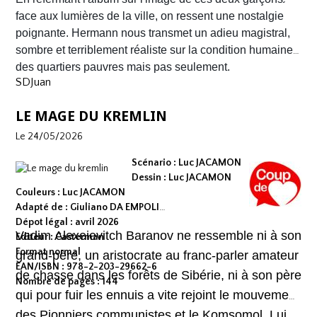
mêlant road trip étouffant, récit existentiel et course
face aux lumières de la ville, on ressent une nostalgie
contre la montre où chaque case souligne l'urgence de
poignante. Hermann nous transmet un adieu magistral,
survivre.
sombre et terriblement réaliste sur la condition humaine
des quartiers pauvres mais pas seulement.
SDJuan
LE MAGE DU KREMLIN
Le 24/05/2026
Scénario : Luc JACAMON
Dessin : Luc JACAMON
Couleurs : Luc JACAMON
Adapté de : Giuliano DA EMPOLI
Dépot légal : avril 2026
Vadim Alexeievitch Baranov ne ressemble ni à son
Editeur : Casterman
Format normal
grand-père, un aristocrate au franc-parler amateur
EAN/ISBN : 978-2-203-29662-6
de chasse dans les forêts de Sibérie, ni à son père
Nombre de pages : 144
qui pour fuir les ennuis a vite rejoint le mouvement
des Pionniers communistes et le Komsomol. Lui,