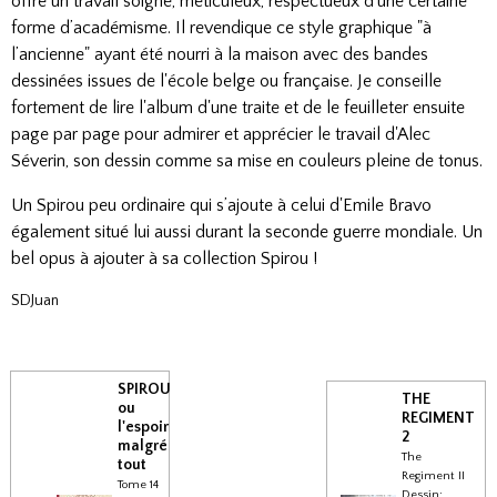
offre un travail soigné, méticuleux, respectueux d’une certaine
forme d’académisme. Il revendique ce style graphique "à
l’ancienne" ayant été nourri à la maison avec des bandes
dessinées issues de l'école belge ou française. Je conseille
fortement de lire l'album d'une traite et de le feuilleter ensuite
page par page pour admirer et apprécier le travail d'Alec
Séverin, son dessin comme sa mise en couleurs pleine de tonus.
Un Spirou peu ordinaire qui s’ajoute à celui d'Emile Bravo
également situé lui aussi durant la seconde guerre mondiale. Un
bel opus à ajouter à sa collection Spirou !
SDJuan
SPIROU
THE
ou
REGIMENT
l'espoir
2
malgré
The
tout
Regiment II
Tome 14
Dessin: