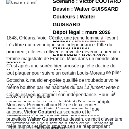
Scénario : Victor COUTARD
Dessin : Walter GUISSARD
Couleurs : Walter
GUISSARD
Dépot légal : mars 2026
1848, Orléans. Voici Cécile, une jeune femme à l'esprit
Editeur :
très libre qui revendique son indépendance. Fille du
Format normal
procureur, elle est cultivée et rêve de devenir la première
EAN/ISBN : 978-2-203-
femme magistrate de France. Mais dans un monde alors
29334-2
très machiste, elle est confrontée à une institution
C’est après une soirée bien arrosée qu’elle décide de
Nombre de pages :120
judiciaire exclusivement masculine. Refusant de se plier
tout plaquer pour suivre un certain Louis-Moreau
aux conventions sociales de l'époque, elle ne cesse de
Gottschalk, musicien-poète qualifié de troubadour voire
défier les normes et d’affirmer sa liberté d’action en
même bouffon par les habitués du bar
La jument verte
où
prenant des risques qui lui attirent beaucoup d’ennuis.
Cécile est venue affirmer son indépendance. Pour lui
comme pour elle, ce sera le début d’un long périple
Mon avis: Premier album BD de deux jeunes
direction les États-Unis. L’aventure ne fait que
auteurs,
Victor Coutard
au scénario et le
commencer. Ce qui devait être une fuite va se
bruxellois
Walter Guissard
au dessin, ce récit d'aventure
transformer en une quête de justice dans l'immensité
mêle humour et féminisme tout en se réappropriant