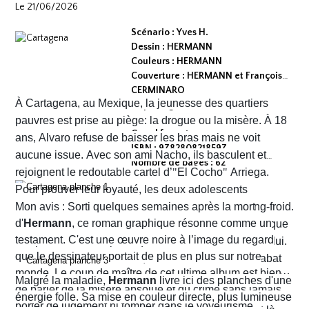
Le 21/06/2026
Scénario : Yves H.
Dessin : HERMANN
Couleurs : HERMANN
Couverture : HERMANN et François
CERMINARO
À Cartagena, au Mexique, la jeunesse des quartiers
Dépot légal : avril 2026
Editeur :
pauvres est prise au piège: la drogue ou la misère. À 18
Grand format
ans, Alvaro refuse de baisser les bras mais ne voit
ISBN : 9782808218597
aucune issue. Avec son ami Nacho, ils basculent et
Nombre de pages : 62
rejoignent le redoutable cartel d’
"
El Cocho
"
Arriega.
Pour prouver leur loyauté, les deux adolescents
reçoivent l'ordre d'exécuter des prisonniers de sang-froid.
Mon avis : Sorti quelques semaines après la mort
d'
Hermann
, ce roman graphique résonne comme un
Alvaro hésite, tremble mais en proie à une peur panique
testament. C'est une œuvre noire à l’image du regard
finit par obéir. Cela provoque aussitôt un déclic chez lui.
que le dessinateur portait de plus en plus sur notre
Dans un sursaut de survie, il retourne son arme et abat
monde. Le coup de maître de cet ultime album est bien
l’un des chefs du gang local qui n’est autre que le neveu
Malgré la maladie,
Hermann
livre ici des planches d'une
de parler de la misère absolue et du crime sans jamais
d’Arriega. Devenus des hommes à abattre, Alvaro et
énergie folle. Sa mise en couleur directe, plus lumineuse
porter de jugement ni tomber dans le voyeurisme.