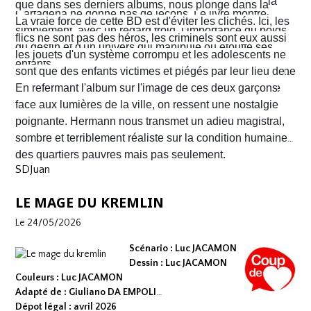
Nacho s'enfuient vers la frontière américaine. C’est là
que dans ses derniers albums, nous plonge dans la
Cartagena ne donne pas de leçons. Le livre montre
qu’ils vont croiser, Félix Garzon, un flic quadragénaire
poussière et la sueur comme lui seul savait les
La vraie force de cette BD est d'éviter les clichés. Ici, les
simplement, avec un regard froid, l’importance du poids
fatigué qui les regarde courir…
transmettre. On y retrouve ses fameux visages fatigués
flics ne sont pas des héros, les criminels sont eux aussi
du destin et d'un univers qui manipule ou étouffe ses
aux mâchoires carrées portant en eux toute la détresse
les jouets d'un système corrompu et les adolescents ne
enfants.
ou la noirceur du monde. Le scénario d'
sont que des enfants victimes et piégés par leur lieu de
Yves H
. est d'une
fluidité exemplaire. On est emporté dans une aventure
naissance.
En refermant l'album sur l'image de ces deux garçons
mêlant road trip étouffant, récit existentiel et course
face aux lumières de la ville, on ressent une nostalgie
contre la montre où chaque case souligne l'urgence de
poignante. Hermann nous transmet un adieu magistral,
survivre.
sombre et terriblement réaliste sur la condition humaine
des quartiers pauvres mais pas seulement.
SDJuan
LE MAGE DU KREMLIN
Le 24/05/2026
Scénario : Luc JACAMON
Dessin : Luc JACAMON
Couleurs : Luc JACAMON
Adapté de : Giuliano DA EMPOLI
Dépot légal : avril 2026