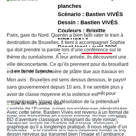
parfaitement le récit épique et sombre de Jean
qu’Hérode est prêt à tout pour la séduire. Lors de
son scénario superbement illustré par Eduard
planches
Dufaux.
la fête organisée pour l'anniversaire d'Hérode,
Torrents. Ce nouveau péplum réunit tous les
Scénario : Bastien VIVÈS
Salomé danse devant le roi qui, charmé, promet
ingrédients d’une bonne histoire comme Jean
Dessin : Bastien VIVÈS
de lui offrir tout ce qu’elle désire…
Dufaux en a le secret. Il nous fait partager les
Couleurs : Brigitte
L’ensemble bénéficie de couleurs travaillées et
Paris, gare du Nord. Quentin a bien failli rater le train à
tensions familiales, les rivalités et jalousies
FINKDAKLY
poussées par
Bertrand Denoulet
qui mettent bien
destination de Bruxelles. Il tient à accompagner Sophie
Dépot légal : avril 2026
amoureuses, les jeux de pouvoir, les ambitions et
en lumière les décors et les costumes dont ceux
qui doit prendre la parole lors d’une conférence sur le
Editeur :
fragilités des uns et des autres. Le récit ne cesse
d'Hérodias et de Salomé.
thème du surréalisme. À leur arrivée, ils découvrent une
Format normal
de nous surprendre et de nous tenir en haleine.
ville déconcertante. Ce qu’ils prennent pour du brouillard
EAN/ISBN : 978-2-203-29047-1
est en fait de la poussière de plâtre due aux travaux en
cours un peu partout dans la ville. Quant au tramway ou
Nombre de pages : 48
Mon avis : Bruxelles est sens dessus dessous, le pays
au métro qu’ils pensaient prendre pour rejoindre leur
sans gouvernement depuis 10 ans. Il ne semble plus y
hôtel situé à Ixelles, ils sont eux aussi à l’arrêt pour
avoir de classe moyenne et la violence est
cause de travaux. Finalement, ils décident d’y aller à
omniprésente. Vision de désolation de la prétendue
pied. Sur leur route, Quentin découvre la librairie
capitale de l’Europe, ruines poussiéreuses généralisées,
Avec cette série, Bastien Vivès est revenu à un format de
d’occasion Pêle-mêle. Il propose à Sophie d’y jeter un
hôtel Ibis transformé en saloon sordide, friches urbaines
BD d'aventure classique s'éloignant du style roman
coup d’œil mais les ennuis vont vite commencer. En
devenues autant de champs de bataille, banques
graphique qu'il a longtemps pratiqué. Il nous régale d’un
réalité c’est la ville entière qui semble être tombée dans
braquées… Par rapport aux deux premiers tomes le ton
dessin nerveux qui transmet bien l'image et l'ambiance