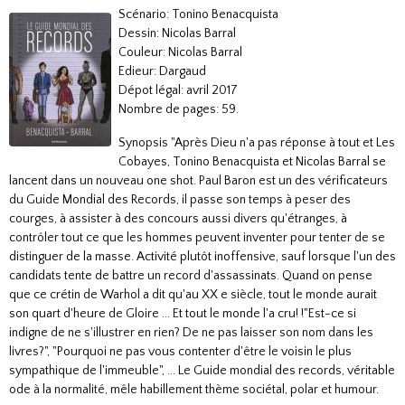
Scénario: Tonino Benacquista
Dessin: Nicolas Barral
Couleur: Nicolas Barral
Edieur: Dargaud
Dépot légal: avril 2017
Nombre de pages: 59.
Synopsis "Après Dieu n'a pas réponse à tout et Les
Cobayes, Tonino Benacquista et Nicolas Barral se
lancent dans un nouveau one shot. Paul Baron est un des vérificateurs
du Guide Mondial des Records, il passe son temps à peser des
courges, à assister à des concours aussi divers qu'étranges, à
contrôler tout ce que les hommes peuvent inventer pour tenter de se
distinguer de la masse. Activité plutôt inoffensive, sauf lorsque l'un des
candidats tente de battre un record d'assassinats. Quand on pense
que ce crétin de Warhol a dit qu'au XX e siècle, tout le monde aurait
son quart d'heure de Gloire ... Et tout le monde l'a cru! !"Est-ce si
indigne de ne s'illustrer en rien? De ne pas laisser son nom dans les
livres?", "Pourquoi ne pas vous contenter d'être le voisin le plus
sympathique de l'immeuble", ... Le Guide mondial des records, véritable
ode à la normalité, mêle habillement thème sociétal, polar et humour.