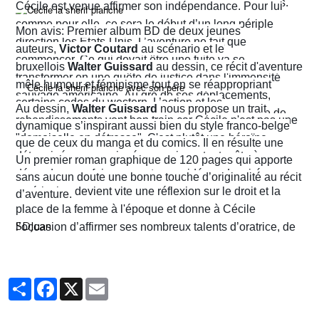
prenant des risques qui lui attirent beaucoup d’ennuis.
Cécile est venue affirmer son indépendance. Pour lui
comme pour elle, ce sera le début d’un long périple
Mon avis: Premier album BD de deux jeunes
direction les États-Unis. L’aventure ne fait que
auteurs,
Victor Coutard
au scénario et le
commencer. Ce qui devait être une fuite va se
bruxellois
Walter Guissard
au dessin, ce récit d'aventure
transformer en une quête de justice dans l'immensité
mêle humour et féminisme tout en se réappropriant
sauvage américaine. Au gré de ses déplacements,
certains codes du western. L’action et les
Au dessin,
Walter Guissard
nous propose un trait
Cécile finira contre toute attente par troquer la robe de
rebondissements vont bon train car Cécile n'est pas une
dynamique s’inspirant aussi bien du style franco-belge
juriste contre l'étoile de shérif…
"demoiselle en détresse". C'est plutôt une héroïne
que de ceux du manga et du comics. Il en résulte une
déterminée, un peu ingénue mais surtout prête à en
narration visuelle hyper dynamique privilégiant le
Un premier roman graphique de 120 pages qui apporte
découdre pour faire respecter ses idéaux. La virée
mouvement et l'énergie, c'est le moins que l'on puisse
sans aucun doute une bonne touche d’originalité au récit
américaine devient vite une réflexion sur le droit et la
dire.
d’aventure.
place de la femme à l'époque et donne à Cécile
SDJuan
l’occasion d’affirmer ses nombreux talents d’oratrice, de
juriste et, dans le contexte américain, de tireuse plutôt
habile.
Partager
Facebook
X
Email