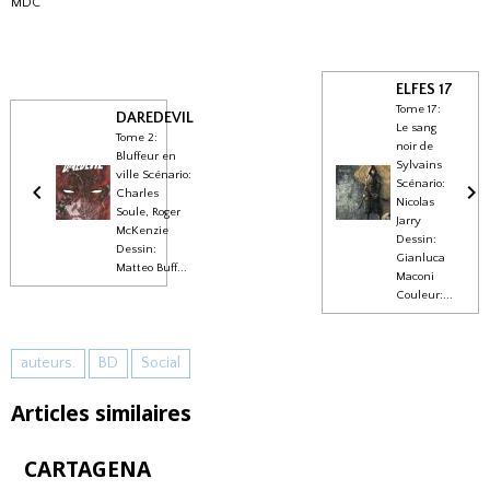
MDC
ELFES 17
Tome 17:
DAREDEVIL
Le sang
Tome 2:
noir de
Bluffeur en
Sylvains
ville Scénario:
Scénario:
Charles
Nicolas
Soule, Roger
Jarry
McKenzie
Dessin:
Dessin:
Gianluca
Matteo Buff...
Maconi
Couleur:...
auteurs.
BD
Social
Articles similaires
CARTAGENA