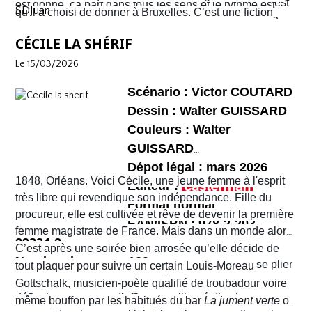
une violence sans nom. C'est véritablement le Far West
est donné, ça part dans tous les sens et le rythme est
SDJuan
qu'il a choisi de donner à Bruxelles. C’est une fiction
avec son lot d’insécurité et d’anarchie. Il y a même un
plus que soutenu de bout en bout. Sophie et Quentin
mais elle semble bien rattraper la réalité de la ville de
shérif !
vont devoir faire face à une situation totalement confuse
CÉCILE LA SHÉRIF
Bruxelles de 2026 telle que perçue par nombre de ses
et chaotique. Leur voyage tourne au cauchemar et ils
habitants !
Le 15/03/2026
vont rapidement se découvrir as de la gâchette, surtout
Sophie. Un album, on peut le dire, surréaliste.
Scénario : Victor COUTARD
Dessin : Walter GUISSARD
Couleurs : Walter
GUISSARD
Dépot légal : mars 2026
1848, Orléans. Voici Cécile, une jeune femme à l'esprit
Editeur :
très libre qui revendique son indépendance. Fille du
Format normal
procureur, elle est cultivée et rêve de devenir la première
EAN/ISBN : 978-2-203-
femme magistrate de France. Mais dans un monde alors
29334-2
très machiste, elle est confrontée à une institution
C’est après une soirée bien arrosée qu’elle décide de
Nombre de pages :120
judiciaire exclusivement masculine. Refusant de se plier
tout plaquer pour suivre un certain Louis-Moreau
aux conventions sociales de l'époque, elle ne cesse de
Gottschalk, musicien-poète qualifié de troubadour voire
défier les normes et d’affirmer sa liberté d’action en
même bouffon par les habitués du bar
La jument verte
où