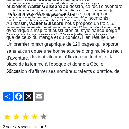
commencer. Ce qui devait être une fuite va se
bruxellois
Walter Guissard
au dessin, ce récit d'aventure
transformer en une quête de justice dans l'immensité
mêle humour et féminisme tout en se réappropriant
sauvage américaine. Au gré de ses déplacements,
certains codes du western. L’action et les
Au dessin,
Walter Guissard
nous propose un trait
Cécile finira contre toute attente par troquer la robe de
rebondissements vont bon train car Cécile n'est pas une
dynamique s’inspirant aussi bien du style franco-belge
juriste contre l'étoile de shérif…
"demoiselle en détresse". C'est plutôt une héroïne
que de ceux du manga et du comics. Il en résulte une
déterminée, un peu ingénue mais surtout prête à en
narration visuelle hyper dynamique privilégiant le
Un premier roman graphique de 120 pages qui apporte
découdre pour faire respecter ses idéaux. La virée
mouvement et l'énergie, c'est le moins que l'on puisse
sans aucun doute une bonne touche d’originalité au récit
américaine devient vite une réflexion sur le droit et la
dire.
d’aventure.
place de la femme à l'époque et donne à Cécile
SDJuan
l’occasion d’affirmer ses nombreux talents d’oratrice, de
juriste et, dans le contexte américain, de tireuse plutôt
habile.
Partager
Facebook
X
Email
★
★
★
★
★
2
votes. Moyenne
4
sur 5.