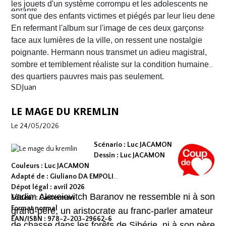
aux mâchoires carrées portant en eux toute la détresse
les jouets d'un système corrompu et les adolescents ne
enfants.
ou la noirceur du monde. Le scénario d'
sont que des enfants victimes et piégés par leur lieu de
Yves H
. est d'une
fluidité exemplaire. On est emporté dans une aventure
naissance.
En refermant l'album sur l'image de ces deux garçons
mêlant road trip étouffant, récit existentiel et course
face aux lumières de la ville, on ressent une nostalgie
contre la montre où chaque case souligne l'urgence de
poignante. Hermann nous transmet un adieu magistral,
survivre.
sombre et terriblement réaliste sur la condition humaine
des quartiers pauvres mais pas seulement.
SDJuan
LE MAGE DU KREMLIN
Le 24/05/2026
Scénario : Luc JACAMON
Dessin : Luc JACAMON
Couleurs : Luc JACAMON
Adapté de : Giuliano DA EMPOLI
Dépot légal : avril 2026
Vadim Alexeievitch Baranov ne ressemble ni à son
Editeur : Casterman
Format normal
grand-père, un aristocrate au franc-parler amateur
EAN/ISBN : 978-2-203-29662-6
de chasse dans les forêts de Sibérie, ni à son père