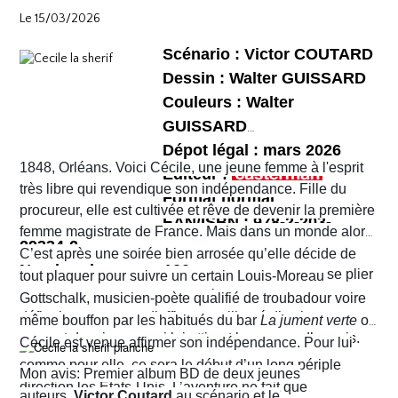
et chaotique. Leur voyage tourne au cauchemar et ils
habitants !
Le 15/03/2026
vont rapidement se découvrir as de la gâchette, surtout
Sophie. Un album, on peut le dire, surréaliste.
Scénario : Victor COUTARD
Dessin : Walter GUISSARD
Couleurs : Walter
GUISSARD
Dépot légal : mars 2026
1848, Orléans. Voici Cécile, une jeune femme à l'esprit
Editeur :
très libre qui revendique son indépendance. Fille du
Format normal
procureur, elle est cultivée et rêve de devenir la première
EAN/ISBN : 978-2-203-
femme magistrate de France. Mais dans un monde alors
29334-2
très machiste, elle est confrontée à une institution
C’est après une soirée bien arrosée qu’elle décide de
Nombre de pages :120
judiciaire exclusivement masculine. Refusant de se plier
tout plaquer pour suivre un certain Louis-Moreau
aux conventions sociales de l'époque, elle ne cesse de
Gottschalk, musicien-poète qualifié de troubadour voire
défier les normes et d’affirmer sa liberté d’action en
même bouffon par les habitués du bar
La jument verte
où
prenant des risques qui lui attirent beaucoup d’ennuis.
Cécile est venue affirmer son indépendance. Pour lui
comme pour elle, ce sera le début d’un long périple
Mon avis: Premier album BD de deux jeunes
direction les États-Unis. L’aventure ne fait que
auteurs,
Victor Coutard
au scénario et le