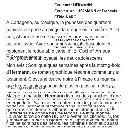
Couleurs : HERMANN
Couverture : HERMANN et François
CERMINARO
À Cartagena, au Mexique, la jeunesse des quartiers
Dépot légal : avril 2026
Editeur :
pauvres est prise au piège: la drogue ou la misère. À 18
Grand format
ans, Alvaro refuse de baisser les bras mais ne voit
ISBN : 9782808218597
aucune issue. Avec son ami Nacho, ils basculent et
Nombre de pages : 62
rejoignent le redoutable cartel d’
"
El Cocho
"
Arriega.
Pour prouver leur loyauté, les deux adolescents
reçoivent l'ordre d'exécuter des prisonniers de sang-froid.
Mon avis : Sorti quelques semaines après la mort
d'
Hermann
, ce roman graphique résonne comme un
Alvaro hésite, tremble mais en proie à une peur panique
testament. C'est une œuvre noire à l’image du regard
finit par obéir. Cela provoque aussitôt un déclic chez lui.
que le dessinateur portait de plus en plus sur notre
Dans un sursaut de survie, il retourne son arme et abat
monde. Le coup de maître de cet ultime album est bien
l’un des chefs du gang local qui n’est autre que le neveu
Malgré la maladie,
Hermann
livre ici des planches d'une
de parler de la misère absolue et du crime sans jamais
d’Arriega. Devenus des hommes à abattre, Alvaro et
énergie folle. Sa mise en couleur directe, plus lumineuse
porter de jugement ni tomber dans le voyeurisme.
Nacho s'enfuient vers la frontière américaine. C’est là
que dans ses derniers albums, nous plonge dans la
Cartagena ne donne pas de leçons. Le livre montre
qu’ils vont croiser, Félix Garzon, un flic quadragénaire
poussière et la sueur comme lui seul savait les
La vraie force de cette BD est d'éviter les clichés. Ici, les
simplement, avec un regard froid, l’importance du poids
fatigué qui les regarde courir…
transmettre. On y retrouve ses fameux visages fatigués
flics ne sont pas des héros, les criminels sont eux aussi
du destin et d'un univers qui manipule ou étouffe ses