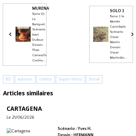
MURENA
SOLO 3
Tome 10:
Tome 3 le
Le
Monde
Banquet.
Cannibale
Scénario;
Scénario:
Jean
Oscar
Dufaux
Martín
Dessin:
Dessin:
Théo
Oscar
Caneschi
Martín&n...
Couleu...
BD
auteurs.
comics
Super-héros
Social
Articles similaires
CARTAGENA
Le 21/06/2026
Scénario : Yves H.
Dessin : HERMANN