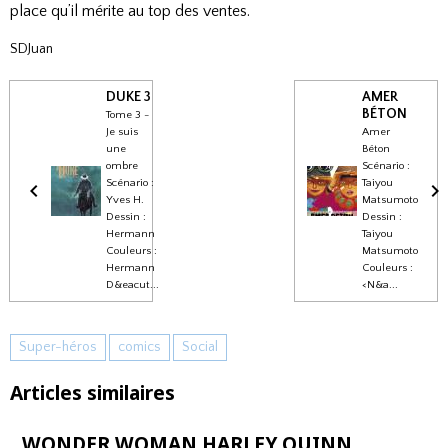
place qu’il mérite au top des ventes.
SDJuan
DUKE 3
AMER
BÉTON
Tome 3 -
Je suis
Amer
une
Béton
ombre
Scénario :
Scénario :
Taiyou
Yves H.
Matsumoto
Dessin :
Dessin :
Hermann
Taiyou
Couleurs :
Matsumoto
Hermann
Couleurs :
D&eacut...
<N&a...
Super-héros
comics
Social
Articles similaires
WONDER WOMAN HARLEY QUINN