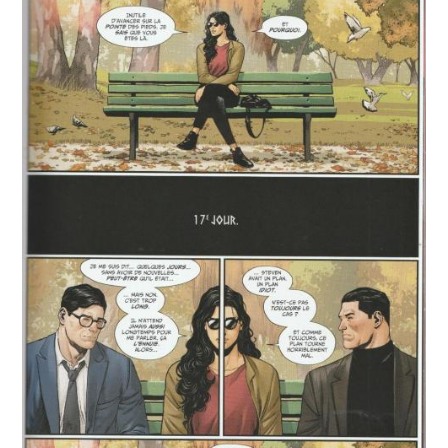
psychologiquement voire psychiquement et son amour
et Alex GUIMARÃES
de toujours, Steve Trevor, a été assassiné.
Encrage : Daniel SAMPERE,
Une fois libérée, elle s’est retirée pour rassembler ses
Caio FILIPE, Belén ORTEGA
idées et se ressourcer, laissant à ses sœurs le soin
et Khary RANDOLPH
d’accomplir ce qu’elle aurait fait de toute manière :
Couverture : Daniel SAMPERE et Tomeu MOREY
réduire à néant la menace que représente le Souverain,
Traduction : Thomas DAVIER
celui-là même qui s’est secrètement autoproclamé Roi
Dépot légal : mai 2025
de l’Amérique. Mais vont-elles y parvenir et Wonder
Editeur : Urban Comics
Woman pourra-t-elle longtemps rester à l’écart après tout
Collection : DC Infinite
ce qu’il lui a fait subir ?
Format comics cartonné
EAN/ISBN : 979-10-26824-54-1
Nombre de pages : 216
Mon avis : Après les événements des tomes précédents,
Bruce Wayne, coupé de ses alliés traditionnels, s’est
retrouvé contraint de repenser entièrement sa manière
d’être Batman. Avec
Cité mourante
, sixième et dernier
volet de la saga
Batman Dark City
,
Chip Zdarsky
poursuit sa déconstruction de la figure du Chevalier Noir
dans une Gotham City au bord de l’effondrement, rongée