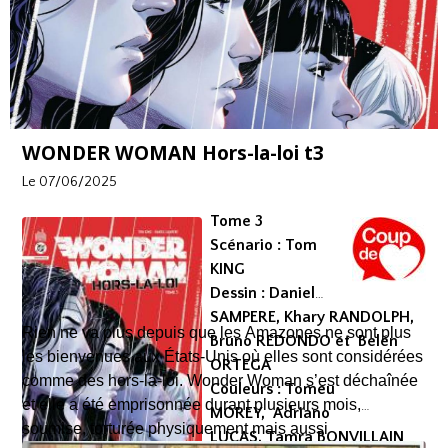
la Cour des Hiboux sans parler du Commandant Star, ce
nouveau justicier qui enflamme les foules…
WONDER WOMAN Hors-la-loi t3
Le 07/06/2025
Tome 3
Scénario : Tom
KING
Dessin : Daniel
SAMPERE, Khary RANDOLPH,
Rien ne va plus depuis que les Amazones ne sont plus
Bruno REDONDO et Belén
les bienvenues aux États-Unis où elles sont considérées
ORTEGA
comme des hors-la-loi. Wonder Woman s’est déchaînée
Couleurs : Tomeu
et elle a été emprisonnée durant plusieurs mois,
MOREY, Adriano
soumise, torturée physiquement mais aussi
LUCAS, Tamra BONVILLAIN