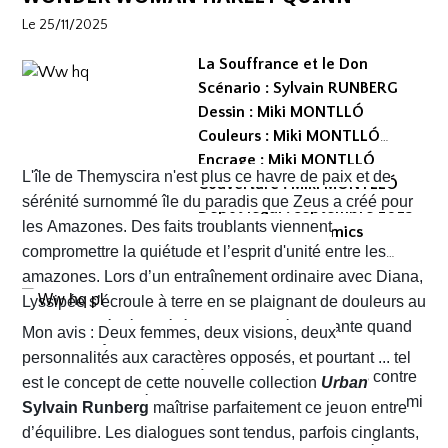
Le 25/11/2025
La Souffrance et le Don
Scénario : Sylvain RUNBERG
Dessin : Miki MONTLLÓ
Couleurs : Miki MONTLLÓ
Encrage : Miki MONTLLÓ
L'île de Themyscira n'est plus ce havre de paix et de
Couverture : Miki MONTLLÓ
sérénité surnommé île du paradis que Zeus a créé pour
Dépot légal : septembre 2025
les Amazones. Des faits troublants viennent
Editeur : Urban Comics
compromettre la quiétude et l’esprit d'unité entre les
Collection : DC Créations
amazones. Lors d’un entraînement ordinaire avec Diana,
Format comics cartonné
Lyssipée s’écroule à terre en se plaignant de douleurs au
EAN/ISBN : 979-10-26822-81-3
ventre. La vérité se révèle plus que dérangeante quand
Nombre de pages : 128
Mon avis : Deux femmes, deux visions, deux
elle avoue être enceinte. En transgressant la loi, elle
personnalités aux caractères opposés, et pourtant ... tel
oblige la reine Hippolyte à prendre des sanctions contre
est le concept de cette nouvelle collection
Urban
elle, mais cette décision va susciter de vifs remous parmi
Comics X DC Créations
Sylvain Runberg
maîtrise parfaitement ce jeu
née de la collaboration entre
les amazones. En effet, si c’est la reine en personne qui
Urban Comics et l’éditeur DC. Avec ce duo d’héroïnes
d’équilibre. Les dialogues sont tendus, parfois cinglants,