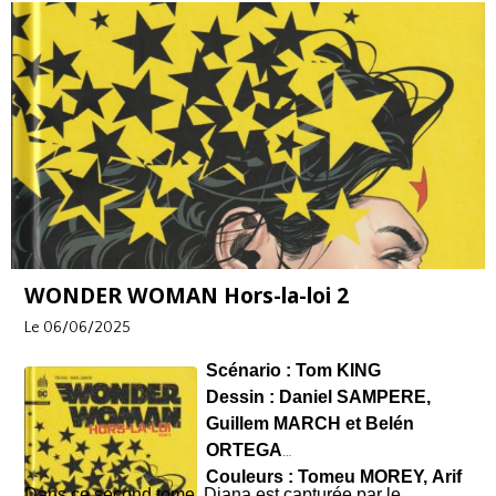
qualité de narration visuelle.
plus polar.
Tomeu Morey
réalise une mise en couleurs
Un album captivant et incroyable avec des combats de
bien contrastée et adaptée aux différents contextes et
haut niveau mais aussi des introspections qui
styles.
surprennent dans le deuxième tome mais qui apportent
Concluant le cycle
Batman Dark City,
Cité mourante
de la profondeur au récit. Les couleurs de
Tomeu Moret
constitue bien une plongée dans la psyché d’un justicier
sont également de toute beauté, bien contrastées
au bord de la rupture dans une ville qui reflète ses failles
contribuant à la visibilité lors de la lecture.
mais l’album est un rien trop gentillet par rapport aux cinq
tomes précédents qui, eux, étaient de l’adrénaline pure.
WONDER WOMAN Hors-la-loi 2
Le 06/06/2025
Scénario : Tom KING
Dessin : Daniel SAMPERE,
Guillem MARCH et Belén
ORTEGA
Couleurs : Tomeu MOREY, Arif
Dans ce second tome, Diana est capturée par le