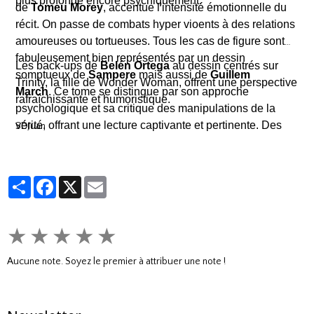
plus profonde encore psychiquement.
de
Tomeu Morey
, accentue l'intensité émotionnelle du
récit. On passe de combats hyper vioents à des relations
amoureuses ou tortueuses. Tous les cas de figure sont
fabuleusement bien représentés par un dessin
Les back-ups de
Belén Ortega
au dessin centrés sur
somptueux de
Sampere
mais aussi de
Guillem
Trinity, la fille de Wonder Woman, offrent une perspective
March
.
Ce tome se distingue par son approche
rafraîchissante et humoristique.
psychologique et sa critique des manipulations de la
vérité, offrant une lecture captivante et pertinente.
Des
SDJuan
épisodes plus légers, comme la quête d'un cadeau pour
Batman par Diana et Superman, apportent une pause
bienvenue dans la tension ambiante.
Partager
Facebook
X
Email
★
★
★
★
★
Aucune note. Soyez le premier à attribuer une note !