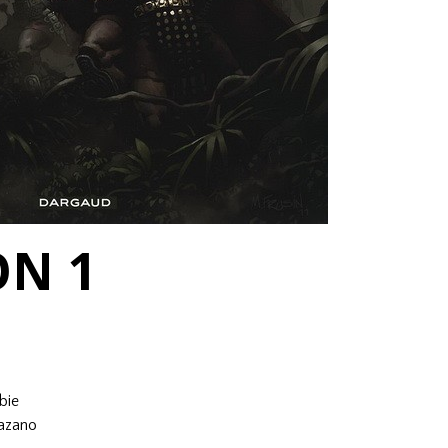
ON 1
bie
razano