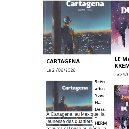
LE M
CARTAGENA
KRE
Le 21/06/2026
Le 24/
Scén
ario :
Yves
H.
Dessi
À Cartagena, au Mexique, la
n :
Vadim 
jeunesse des quartiers
HERM
Baran
pauvres est prise au piège: la