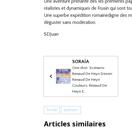
Une aventure prenante dès les premières pa
réalistes et dynamiques de Frusin qui sont to
Une superbe expédition romainedigne des meil
déguster sans modération.
SDJuan
SORAÏA
One shot Scénario:
Renaud De Heyn Dessin:
Renaud De Heyn
Couleurs: Renaud De
Heyn E...
Social
auteurs.
Articles similaires