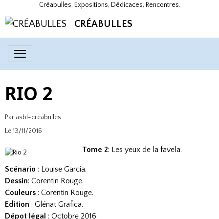
Créabulles, Expositions, Dédicaces, Rencontres.
CRÉABULLES
RIO 2
Par
asbl-creabulles
Le 13/11/2016
Tome 2
: Les yeux de la favela.
Scénario
: Louise Garcia.
Dessin
: Corentin Rouge.
Couleurs
: Corentin Rouge.
Edition
: Glénat Grafica.
Dépot légal
: Octobre 2016.