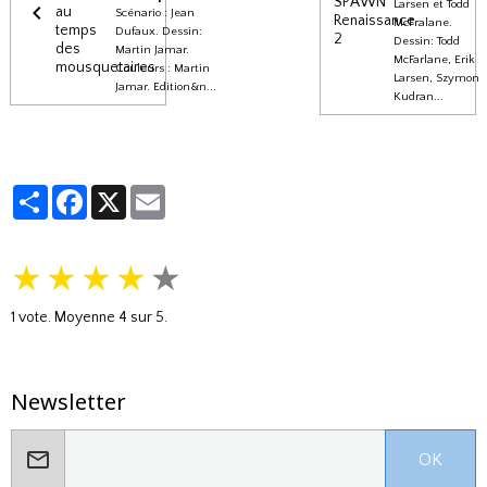
Larsen et Todd
Scénario : Jean
McFralane.
Dufaux. Dessin:
Dessin: Todd
Martin Jamar.
McFarlane, Erik
Couleurs : Martin
Larsen, Szymon
Jamar. Edition&n...
Kudran...
Partager
Facebook
X
Email
★
★
★
★
★
1
vote. Moyenne
4
sur 5.
Newsletter
OK