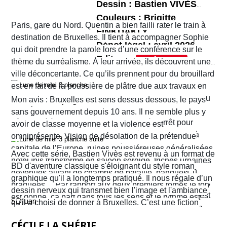
Salomé danse devant le roi qui, charmé, promet
ingrédients d’une bonne histoire comme Jean
Dessin : Bastien VIVÈS
de lui offrir tout ce qu’elle désire…
Dufaux en a le secret. Il nous fait partager les
Couleurs : Brigitte
L’ensemble bénéficie de couleurs travaillées et
Paris, gare du Nord. Quentin a bien failli rater le train à
tensions familiales, les rivalités et jalousies
FINKDAKLY
poussées par
Bertrand Denoulet
qui mettent bien
destination de Bruxelles. Il tient à accompagner Sophie
Dépot légal : avril 2026
amoureuses, les jeux de pouvoir, les ambitions et
en lumière les décors et les costumes dont ceux
qui doit prendre la parole lors d’une conférence sur le
Editeur :
fragilités des uns et des autres. Le récit ne cesse
d'Hérodias et de Salomé.
thème du surréalisme. À leur arrivée, ils découvrent une
Format normal
de nous surprendre et de nous tenir en haleine.
ville déconcertante. Ce qu’ils prennent pour du brouillard
EAN/ISBN : 978-2-203-29047-1
est en fait de la poussière de plâtre due aux travaux en
cours un peu partout dans la ville. Quant au tramway ou
Nombre de pages : 48
Mon avis : Bruxelles est sens dessus dessous, le pays
au métro qu’ils pensaient prendre pour rejoindre leur
sans gouvernement depuis 10 ans. Il ne semble plus y
hôtel situé à Ixelles, ils sont eux aussi à l’arrêt pour
avoir de classe moyenne et la violence est
cause de travaux. Finalement, ils décident d’y aller à
omniprésente. Vision de désolation de la prétendue
pied. Sur leur route, Quentin découvre la librairie
capitale de l’Europe, ruines poussiéreuses généralisées,
Avec cette série, Bastien Vivès est revenu à un format de
d’occasion Pêle-mêle. Il propose à Sophie d’y jeter un
hôtel Ibis transformé en saloon sordide, friches urbaines
BD d'aventure classique s'éloignant du style roman
coup d’œil mais les ennuis vont vite commencer. En
devenues autant de champs de bataille, banques
graphique qu'il a longtemps pratiqué. Il nous régale d’un
réalité c’est la ville entière qui semble être tombée dans
braquées… Par rapport aux deux premiers tomes le ton
dessin nerveux qui transmet bien l'image et l'ambiance
une violence sans nom. C'est véritablement le Far West
est donné, ça part dans tous les sens et le rythme est
SDJuan
qu'il a choisi de donner à Bruxelles. C’est une fiction
avec son lot d’insécurité et d’anarchie. Il y a même un
plus que soutenu de bout en bout. Sophie et Quentin
mais elle semble bien rattraper la réalité de la ville de
shérif !
vont devoir faire face à une situation totalement confuse
CÉCILE LA SHÉRIF
Bruxelles de 2026 telle que perçue par nombre de ses