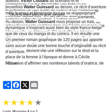
auteurs,
Victor Coutard
au scénario et le
commencer. Ce qui devait être une fuite va se
bruxellois
Walter Guissard
au dessin, ce récit d'aventure
transformer en une quête de justice dans l'immensité
mêle humour et féminisme tout en se réappropriant
sauvage américaine. Au gré de ses déplacements,
certains codes du western. L’action et les
Au dessin,
Walter Guissard
nous propose un trait
Cécile finira contre toute attente par troquer la robe de
rebondissements vont bon train car Cécile n'est pas une
dynamique s’inspirant aussi bien du style franco-belge
juriste contre l'étoile de shérif…
"demoiselle en détresse". C'est plutôt une héroïne
que de ceux du manga et du comics. Il en résulte une
déterminée, un peu ingénue mais surtout prête à en
narration visuelle hyper dynamique privilégiant le
Un premier roman graphique de 120 pages qui apporte
découdre pour faire respecter ses idéaux. La virée
mouvement et l'énergie, c'est le moins que l'on puisse
sans aucun doute une bonne touche d’originalité au récit
américaine devient vite une réflexion sur le droit et la
dire.
d’aventure.
place de la femme à l'époque et donne à Cécile
SDJuan
l’occasion d’affirmer ses nombreux talents d’oratrice, de
juriste et, dans le contexte américain, de tireuse plutôt
habile.
Partager
Facebook
X
Email
★
★
★
★
★
1
vote. Moyenne
4
sur 5.