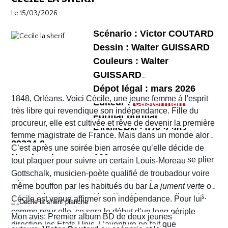
et chaotique. Leur voyage tourne au cauchemar et ils
habitants !
Le 15/03/2026
vont rapidement se découvrir as de la gâchette, surtout
Sophie. Un album, on peut le dire, surréaliste.
Scénario : Victor COUTARD
Dessin : Walter GUISSARD
Couleurs : Walter
GUISSARD
Dépot légal : mars 2026
1848, Orléans. Voici Cécile, une jeune femme à l'esprit
Editeur :
très libre qui revendique son indépendance. Fille du
Format normal
procureur, elle est cultivée et rêve de devenir la première
EAN/ISBN : 978-2-203-
femme magistrate de France. Mais dans un monde alors
29334-2
très machiste, elle est confrontée à une institution
C’est après une soirée bien arrosée qu’elle décide de
Nombre de pages :120
judiciaire exclusivement masculine. Refusant de se plier
tout plaquer pour suivre un certain Louis-Moreau
aux conventions sociales de l'époque, elle ne cesse de
Gottschalk, musicien-poète qualifié de troubadour voire
défier les normes et d’affirmer sa liberté d’action en
même bouffon par les habitués du bar
La jument verte
où
prenant des risques qui lui attirent beaucoup d’ennuis.
Cécile est venue affirmer son indépendance. Pour lui
comme pour elle, ce sera le début d’un long périple
Mon avis: Premier album BD de deux jeunes
direction les États-Unis. L’aventure ne fait que