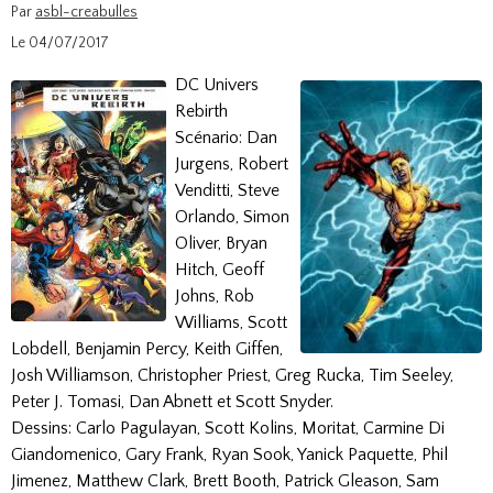
Par
asbl-creabulles
Le 04/07/2017
DC Univers
Rebirth
Scénario: Dan
Jurgens, Robert
Venditti, Steve
Orlando, Simon
Oliver, Bryan
Hitch, Geoff
Johns, Rob
Williams, Scott
Lobdell, Benjamin Percy, Keith Giffen,
Josh Williamson, Christopher Priest, Greg Rucka, Tim Seeley,
Peter J. Tomasi, Dan Abnett et Scott Snyder.
Dessins: Carlo Pagulayan, Scott Kolins, Moritat, Carmine Di
Giandomenico, Gary Frank, Ryan Sook, Yanick Paquette, Phil
Jimenez, Matthew Clark, Brett Booth, Patrick Gleason, Sam