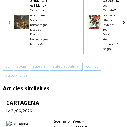
SHELTON
CaptainZ
& FELTER
Les
Tome 1: La
CaptainZ
mort noire
Scénario:
Scénario:
Olivier
Lamontagne
Texier et
Jacques
Yoann
Dessins:
Dessin:
Lamontagne
Yoann
Jacques&...
Couleur: p1
&agra...
BD
Social
auteurs.
auteurs. Batman
comics
Super-héros
Articles similaires
CARTAGENA
Le 21/06/2026
Scénario : Yves H.