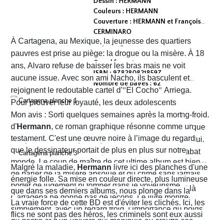
Dessin : HERMANN
Couleurs : HERMANN
Couverture : HERMANN et François
CERMINARO
À Cartagena, au Mexique, la jeunesse des quartiers
Dépot légal : avril 2026
Editeur :
pauvres est prise au piège: la drogue ou la misère. À 18
Grand format
ans, Alvaro refuse de baisser les bras mais ne voit
ISBN : 9782808218597
aucune issue. Avec son ami Nacho, ils basculent et
Nombre de pages : 62
rejoignent le redoutable cartel d’
"
El Cocho
"
Arriega.
Pour prouver leur loyauté, les deux adolescents
reçoivent l'ordre d'exécuter des prisonniers de sang-froid.
Mon avis : Sorti quelques semaines après la mort
d'
Hermann
, ce roman graphique résonne comme un
Alvaro hésite, tremble mais en proie à une peur panique
testament. C'est une œuvre noire à l’image du regard
finit par obéir. Cela provoque aussitôt un déclic chez lui.
que le dessinateur portait de plus en plus sur notre
Dans un sursaut de survie, il retourne son arme et abat
monde. Le coup de maître de cet ultime album est bien
l’un des chefs du gang local qui n’est autre que le neveu
Malgré la maladie,
Hermann
livre ici des planches d'une
de parler de la misère absolue et du crime sans jamais
d’Arriega. Devenus des hommes à abattre, Alvaro et
énergie folle. Sa mise en couleur directe, plus lumineuse
porter de jugement ni tomber dans le voyeurisme.
Nacho s'enfuient vers la frontière américaine. C’est là
que dans ses derniers albums, nous plonge dans la
Cartagena ne donne pas de leçons. Le livre montre
qu’ils vont croiser, Félix Garzon, un flic quadragénaire
poussière et la sueur comme lui seul savait les
La vraie force de cette BD est d'éviter les clichés. Ici, les
simplement, avec un regard froid, l’importance du poids
fatigué qui les regarde courir…
transmettre. On y retrouve ses fameux visages fatigués
flics ne sont pas des héros, les criminels sont eux aussi