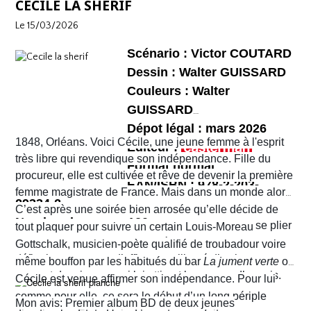
CÉCILE LA SHÉRIF
Bruxelles de 2026 telle que perçue par nombre de ses
et chaotique. Leur voyage tourne au cauchemar et ils
habitants !
Le 15/03/2026
vont rapidement se découvrir as de la gâchette, surtout
Sophie. Un album, on peut le dire, surréaliste.
Scénario : Victor COUTARD
Dessin : Walter GUISSARD
Couleurs : Walter
GUISSARD
Dépot légal : mars 2026
1848, Orléans. Voici Cécile, une jeune femme à l'esprit
Editeur :
très libre qui revendique son indépendance. Fille du
Format normal
procureur, elle est cultivée et rêve de devenir la première
EAN/ISBN : 978-2-203-
femme magistrate de France. Mais dans un monde alors
29334-2
très machiste, elle est confrontée à une institution
C’est après une soirée bien arrosée qu’elle décide de
Nombre de pages :120
judiciaire exclusivement masculine. Refusant de se plier
tout plaquer pour suivre un certain Louis-Moreau
aux conventions sociales de l'époque, elle ne cesse de
Gottschalk, musicien-poète qualifié de troubadour voire
défier les normes et d’affirmer sa liberté d’action en
même bouffon par les habitués du bar
La jument verte
où
prenant des risques qui lui attirent beaucoup d’ennuis.
Cécile est venue affirmer son indépendance. Pour lui
comme pour elle, ce sera le début d’un long périple
Mon avis: Premier album BD de deux jeunes