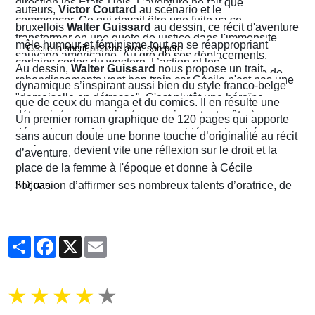
direction les États-Unis. L’aventure ne fait que
auteurs,
Victor Coutard
au scénario et le
commencer. Ce qui devait être une fuite va se
bruxellois
Walter Guissard
au dessin, ce récit d'aventure
transformer en une quête de justice dans l'immensité
mêle humour et féminisme tout en se réappropriant
sauvage américaine. Au gré de ses déplacements,
certains codes du western. L’action et les
Au dessin,
Walter Guissard
nous propose un trait
Cécile finira contre toute attente par troquer la robe de
rebondissements vont bon train car Cécile n'est pas une
dynamique s’inspirant aussi bien du style franco-belge
juriste contre l'étoile de shérif…
"demoiselle en détresse". C'est plutôt une héroïne
que de ceux du manga et du comics. Il en résulte une
déterminée, un peu ingénue mais surtout prête à en
narration visuelle hyper dynamique privilégiant le
Un premier roman graphique de 120 pages qui apporte
découdre pour faire respecter ses idéaux. La virée
mouvement et l'énergie, c'est le moins que l'on puisse
sans aucun doute une bonne touche d’originalité au récit
américaine devient vite une réflexion sur le droit et la
dire.
d’aventure.
place de la femme à l'époque et donne à Cécile
SDJuan
l’occasion d’affirmer ses nombreux talents d’oratrice, de
juriste et, dans le contexte américain, de tireuse plutôt
habile.
Partager
Facebook
X
Email
★
★
★
★
★