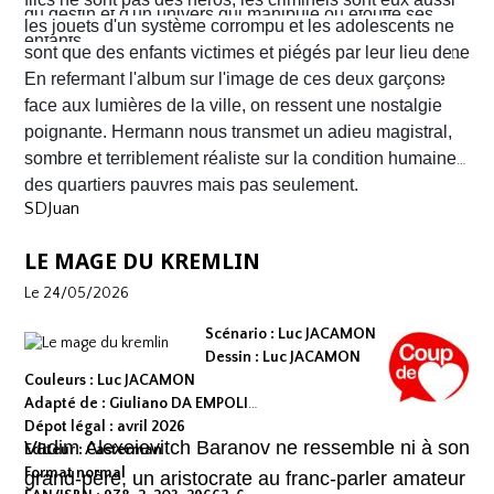
du destin et d'un univers qui manipule ou étouffe ses
aux mâchoires carrées portant en eux toute la détresse
les jouets d'un système corrompu et les adolescents ne
enfants.
ou la noirceur du monde. Le scénario d'
sont que des enfants victimes et piégés par leur lieu de
Yves H
. est d'une
fluidité exemplaire. On est emporté dans une aventure
naissance.
En refermant l'album sur l'image de ces deux garçons
mêlant road trip étouffant, récit existentiel et course
face aux lumières de la ville, on ressent une nostalgie
contre la montre où chaque case souligne l'urgence de
poignante. Hermann nous transmet un adieu magistral,
survivre.
sombre et terriblement réaliste sur la condition humaine
des quartiers pauvres mais pas seulement.
SDJuan
LE MAGE DU KREMLIN
Le 24/05/2026
Scénario : Luc JACAMON
Dessin : Luc JACAMON
Couleurs : Luc JACAMON
Adapté de : Giuliano DA EMPOLI
Dépot légal : avril 2026
Vadim Alexeievitch Baranov ne ressemble ni à son
Editeur : Casterman
Format normal
grand-père, un aristocrate au franc-parler amateur