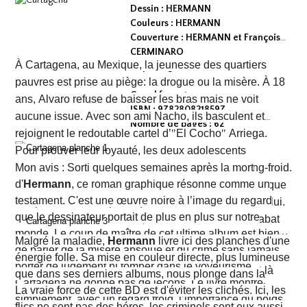
Dessin : HERMANN
Couleurs : HERMANN
Couverture : HERMANN et François
CERMINARO
À Cartagena, au Mexique, la jeunesse des quartiers
Dépot légal : avril 2026
Editeur :
pauvres est prise au piège: la drogue ou la misère. À 18
Grand format
ans, Alvaro refuse de baisser les bras mais ne voit
ISBN : 9782808218597
aucune issue. Avec son ami Nacho, ils basculent et
Nombre de pages : 62
rejoignent le redoutable cartel d’
"
El Cocho
"
Arriega.
Pour prouver leur loyauté, les deux adolescents
reçoivent l'ordre d'exécuter des prisonniers de sang-froid.
Mon avis : Sorti quelques semaines après la mort
d'
Hermann
, ce roman graphique résonne comme un
Alvaro hésite, tremble mais en proie à une peur panique
testament. C'est une œuvre noire à l’image du regard
finit par obéir. Cela provoque aussitôt un déclic chez lui.
que le dessinateur portait de plus en plus sur notre
Dans un sursaut de survie, il retourne son arme et abat
monde. Le coup de maître de cet ultime album est bien
l’un des chefs du gang local qui n’est autre que le neveu
Malgré la maladie,
Hermann
livre ici des planches d'une
de parler de la misère absolue et du crime sans jamais
d’Arriega. Devenus des hommes à abattre, Alvaro et
énergie folle. Sa mise en couleur directe, plus lumineuse
porter de jugement ni tomber dans le voyeurisme.
Nacho s'enfuient vers la frontière américaine. C’est là
que dans ses derniers albums, nous plonge dans la
Cartagena ne donne pas de leçons. Le livre montre
qu’ils vont croiser, Félix Garzon, un flic quadragénaire
poussière et la sueur comme lui seul savait les
La vraie force de cette BD est d'éviter les clichés. Ici, les
simplement, avec un regard froid, l’importance du poids
fatigué qui les regarde courir…
transmettre. On y retrouve ses fameux visages fatigués
flics ne sont pas des héros, les criminels sont eux aussi