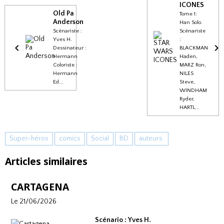
ICONES
Old Pa
Tome 1:
Anderson
Han Solo.
Scénariste :
Scénariste
Yves H.
:
Dessinateur :
BLACKMAN
Hermann
Haden,
Coloriste :
MARZ Ron,
Hermann
NILES
Ed...
Steve,
WINDHAM
Ryder,
HARTL...
Super-héros
comics
Social
BD
auteurs.
Articles similaires
CARTAGENA
Le 21/06/2026
Scénario : Yves H.