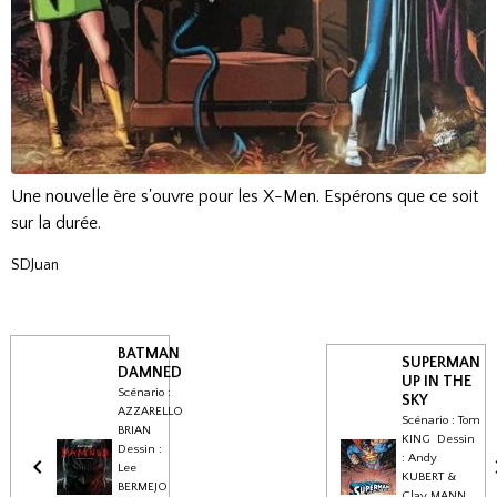
Une nouvelle ère s'ouvre pour les X-Men. Espérons que ce soit
sur la durée.
SDJuan
BATMAN
SUPERMAN
DAMNED
UP IN THE
Scénario :
SKY
AZZARELLO
Scénario : Tom
BRIAN
KING Dessin
Dessin :
: Andy
Lee
KUBERT &
BERMEJO
Clay MANN