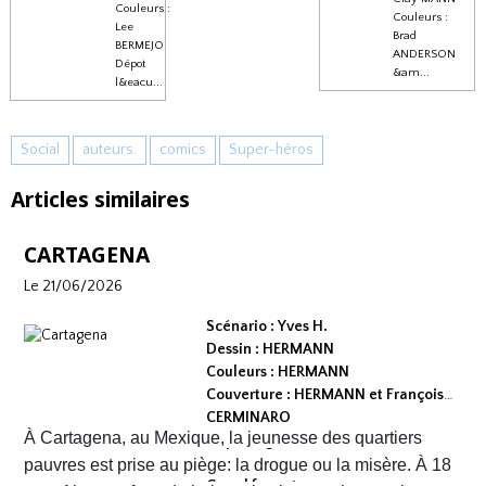
Couleurs :
Couleurs :
Lee
Brad
BERMEJO
ANDERSON
Dépot
&am...
l&eacu...
Social
auteurs.
comics
Super-héros
Articles similaires
CARTAGENA
Le 21/06/2026
Scénario : Yves H.
Dessin : HERMANN
Couleurs : HERMANN
Couverture : HERMANN et François
CERMINARO
À Cartagena, au Mexique, la jeunesse des quartiers
Dépot légal : avril 2026
Editeur :
pauvres est prise au piège: la drogue ou la misère. À 18
Grand format