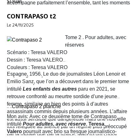
SDjuan
accompagne parfaitement l’ensemble, tant les moments
de reprendre sa vie en main. Son seul salut est de
Woman y incarne la justice et l’ordre moral. À l’opposé,
de tension que les lieux ou paysages d’une grande
demander de l'aide à Wonder Woman.
Harley Quinn qui est devenue une criminelle sous
CONTRAPASO t2
beauté.
l’influence du Joker et le symbole de l’excès se présente
Le 24/11/2025
ici comme une femme brisée qui connaît la douleur dans
sa chair, ce dont Wonder Woman a bien conscience pour
Tome 2 . Pour adultes, avec
lui offrir sa chance. L’album bascule très vite dans une
réserves
Scénario : Teresa VALERO
enquête psychologique presque intime où les deux
Dessin :
Teresa VALERO
femmes vont se confronter à une vérité hors de contrôle,
Couleurs :
Teresa VALERO
comment partager la souffrance de l’autre et trouver ce
Espagne, 1956. Le duo de journalistes Léon Lenoir et
Dépot légal : septembre 2025
qu’on est disposé à offrir pour la soulager.
Emilio Sanz, que l’on a découvert dans le premier tome
Editeur : Dupuis
intitulé
Les enfants des autres
paru en 2021, se
Collection : Aire Noire
retrouve confronté au meurtre sordide d’une jeune
Grand format
femme, similaire en bien des points à d’autres
EAN/ISBN : 979-10-34763-95-5
assassinats commis depuis plusieurs années. L’affaire
Nombre de pages : 176
Mon avis: Avec ce deuxième tome de Contrapaso
est aussi sensible que dangereuse mais une nouvelle
intitulé
Pour adultes, avec réserve
,
Teresa
fois reléguée au silence par un régime plus préoccupé
Valero
poursuit avec brio sa fresque journalistico-
par la morale que par la justice. Mais ils ont choisi
policière dans l’Espagne franquiste, mêlant enquête,