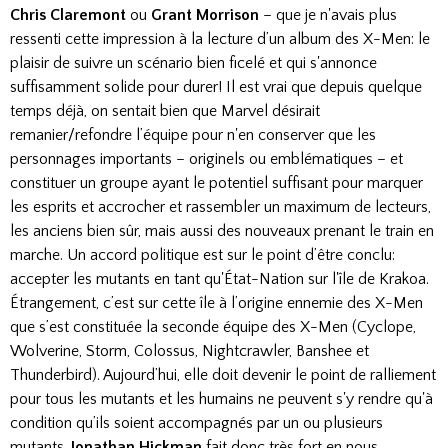
Chris Claremont
ou
Grant Morrison
– que je n'avais plus
ressenti cette impression à la lecture d’un album des X-Men: le
plaisir de suivre un scénario bien ficelé et qui s'annonce
suffisamment solide pour durer! Il est vrai que depuis quelque
temps déjà, on sentait bien que Marvel désirait
remanier/refondre l’équipe pour n'en conserver que les
personnages importants – originels ou emblématiques – et
constituer un groupe ayant le potentiel suffisant pour marquer
les esprits et accrocher et rassembler un maximum de lecteurs,
les anciens bien sûr, mais aussi des nouveaux prenant le train en
marche. Un accord politique est sur le point d’être conclu:
accepter les mutants en tant qu'État-Nation sur l'île de Krakoa.
Étrangement, c’est sur cette île à l’origine ennemie des X-Men
que s’est constituée la seconde équipe des X-Men (Cyclope,
Wolverine, Storm, Colossus, Nightcrawler, Banshee et
Thunderbird). Aujourd’hui, elle doit devenir le point de ralliement
pour tous les mutants et les humains ne peuvent s'y rendre qu'à
condition qu’ils soient accompagnés par un ou plusieurs
mutants.
Jonathan Hickman
fait donc très fort en nous