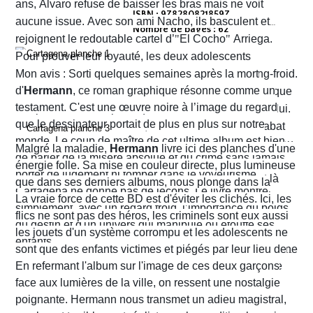
ans, Alvaro refuse de baisser les bras mais ne voit
ISBN : 9782808218597
aucune issue. Avec son ami Nacho, ils basculent et
Nombre de pages : 62
rejoignent le redoutable cartel d’
"
El Cocho
"
Arriega.
Pour prouver leur loyauté, les deux adolescents
reçoivent l'ordre d'exécuter des prisonniers de sang-froid.
Mon avis : Sorti quelques semaines après la mort
d'
Hermann
, ce roman graphique résonne comme un
Alvaro hésite, tremble mais en proie à une peur panique
testament. C'est une œuvre noire à l’image du regard
finit par obéir. Cela provoque aussitôt un déclic chez lui.
que le dessinateur portait de plus en plus sur notre
Dans un sursaut de survie, il retourne son arme et abat
monde. Le coup de maître de cet ultime album est bien
l’un des chefs du gang local qui n’est autre que le neveu
Malgré la maladie,
Hermann
livre ici des planches d'une
de parler de la misère absolue et du crime sans jamais
d’Arriega. Devenus des hommes à abattre, Alvaro et
énergie folle. Sa mise en couleur directe, plus lumineuse
porter de jugement ni tomber dans le voyeurisme.
Nacho s'enfuient vers la frontière américaine. C’est là
que dans ses derniers albums, nous plonge dans la
Cartagena ne donne pas de leçons. Le livre montre
qu’ils vont croiser, Félix Garzon, un flic quadragénaire
poussière et la sueur comme lui seul savait les
La vraie force de cette BD est d'éviter les clichés. Ici, les
simplement, avec un regard froid, l’importance du poids
fatigué qui les regarde courir…
transmettre. On y retrouve ses fameux visages fatigués
flics ne sont pas des héros, les criminels sont eux aussi
du destin et d'un univers qui manipule ou étouffe ses
aux mâchoires carrées portant en eux toute la détresse
les jouets d'un système corrompu et les adolescents ne
enfants.
ou la noirceur du monde. Le scénario d'
sont que des enfants victimes et piégés par leur lieu de
Yves H
. est d'une
fluidité exemplaire. On est emporté dans une aventure
naissance.
En refermant l'album sur l'image de ces deux garçons
mêlant road trip étouffant, récit existentiel et course
face aux lumières de la ville, on ressent une nostalgie
contre la montre où chaque case souligne l'urgence de
poignante. Hermann nous transmet un adieu magistral,