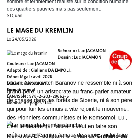
survivre.
sombre et terriblement réaliste sur la condition humaine
des quartiers pauvres mais pas seulement.
SDJuan
LE MAGE DU KREMLIN
Le 24/05/2026
Scénario : Luc JACAMON
Dessin : Luc JACAMON
Couleurs : Luc JACAMON
Adapté de : Giuliano DA EMPOLI
Dépot légal : avril 2026
Vadim Alexeievitch Baranov ne ressemble ni à son
Editeur : Casterman
Format normal
grand-père, un aristocrate au franc-parler amateur
EAN/ISBN : 978-2-203-29662-6
de chasse dans les forêts de Sibérie, ni à son père
Nombre de pages : 144
qui pour fuir les ennuis a vite rejoint le mouvement
des Pionniers communistes et le Komsomol. Lui,
c'est le théâtre qui l’attire. Il veut en faire son
métier mais Ksenia, l'amour de sa vie, va lui faire
Mon avis : En adaptant le roman de
Giuliano da