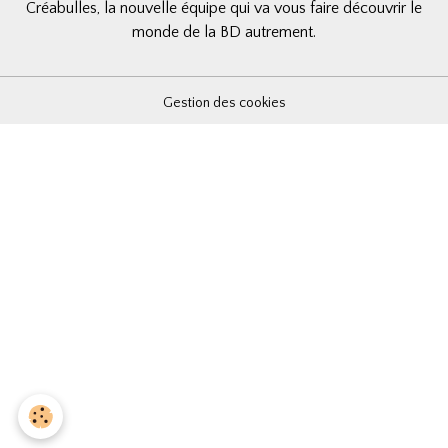
Créabulles, la nouvelle équipe qui va vous faire découvrir le
Riche, fin et expressif, le dessin de
Teresa Valero
sert
monde de la BD autrement.
admirablement ce climat d’étouffement. Sa gestion de la
lumière et des ombres, des intérieurs oppressants et des
visages tendus, tout contribue à donner au récit une
Gestion des cookies
tension presque palpable. Le style est très
cinématographique comme pour souligner l’évocation
même du cinéma espagnol tout au long du récit.
Les couleurs douces contrastent avec la dureté des
thèmes abordés pour souligner le décalage entre les
apparences et la réalité.
Un dossier en fin d'album à lire pour encore plus
s'imprégner de l'époque.
SDJuan