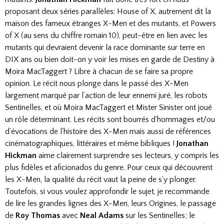
proposant deux séries parallèles: House of X, autrement dit la
maison des fameux étranges X-Men et des mutants, et Powers
of X (au sens du chiffre romain 10), peut-être en lien avec les
mutants qui devraient devenir la race dominante sur terre en
DIX ans ou bien doit-on y voir les mises en garde de Destiny à
Moira MacTaggert ? Libre à chacun de se faire sa propre
opinion. Le récit nous plonge dans le passé des X-Men
largement marqué par l’action de leur ennemi juré, les robots
Sentinelles, et où Moira MacTaggert et Mister Sinister ont joué
un rôle déterminant. Les récits sont bourrés d'hommages et/ou
d’évocations de l'histoire des X-Men mais aussi de références
cinématographiques, littéraires et même bibliques !
Jonathan
Hickman
aime clairement surprendre ses lecteurs, y compris les
plus fidèles et aficionados du genre. Pour ceux qui découvrent
les X-Men, la qualité du récit vaut la peine de s’y plonger.
Toutefois, si vous voulez approfondir le sujet, je recommande
de lire les grandes lignes des X-Men, leurs Origines, le passage
de
Roy Thomas
avec
Neal Adams
sur les Sentinelles; le