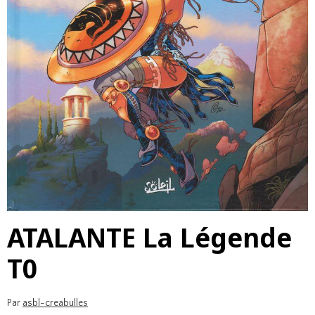
ATALANTE La Légende
T0
Par
asbl-creabulles