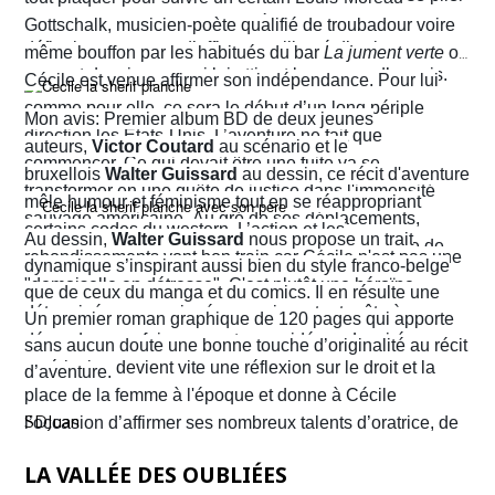
aux conventions sociales de l'époque, elle ne cesse de
Gottschalk, musicien-poète qualifié de troubadour voire
défier les normes et d’affirmer sa liberté d’action en
même bouffon par les habitués du bar
La jument verte
où
prenant des risques qui lui attirent beaucoup d’ennuis.
Cécile est venue affirmer son indépendance. Pour lui
comme pour elle, ce sera le début d’un long périple
Mon avis: Premier album BD de deux jeunes
direction les États-Unis. L’aventure ne fait que
auteurs,
Victor Coutard
au scénario et le
commencer. Ce qui devait être une fuite va se
bruxellois
Walter Guissard
au dessin, ce récit d'aventure
transformer en une quête de justice dans l'immensité
mêle humour et féminisme tout en se réappropriant
sauvage américaine. Au gré de ses déplacements,
certains codes du western. L’action et les
Au dessin,
Walter Guissard
nous propose un trait
Cécile finira contre toute attente par troquer la robe de
rebondissements vont bon train car Cécile n'est pas une
dynamique s’inspirant aussi bien du style franco-belge
juriste contre l'étoile de shérif…
"demoiselle en détresse". C'est plutôt une héroïne
que de ceux du manga et du comics. Il en résulte une
déterminée, un peu ingénue mais surtout prête à en
narration visuelle hyper dynamique privilégiant le
Un premier roman graphique de 120 pages qui apporte
découdre pour faire respecter ses idéaux. La virée
mouvement et l'énergie, c'est le moins que l'on puisse
sans aucun doute une bonne touche d’originalité au récit
américaine devient vite une réflexion sur le droit et la
dire.
d’aventure.
place de la femme à l'époque et donne à Cécile
SDJuan
l’occasion d’affirmer ses nombreux talents d’oratrice, de
juriste et, dans le contexte américain, de tireuse plutôt
LA VALLÉE DES OUBLIÉES
habile.