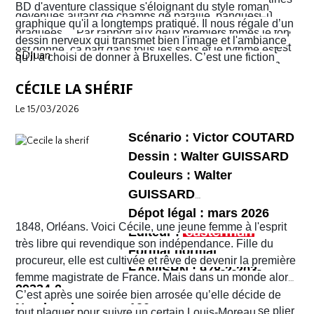
BD d'aventure classique s'éloignant du style roman
coup d’œil mais les ennuis vont vite commencer. En
devenues autant de champs de bataille, banques
graphique qu'il a longtemps pratiqué. Il nous régale d’un
réalité c’est la ville entière qui semble être tombée dans
braquées… Par rapport aux deux premiers tomes le ton
dessin nerveux qui transmet bien l'image et l'ambiance
une violence sans nom. C'est véritablement le Far West
est donné, ça part dans tous les sens et le rythme est
SDJuan
qu'il a choisi de donner à Bruxelles. C’est une fiction
avec son lot d’insécurité et d’anarchie. Il y a même un
plus que soutenu de bout en bout. Sophie et Quentin
mais elle semble bien rattraper la réalité de la ville de
shérif !
vont devoir faire face à une situation totalement confuse
CÉCILE LA SHÉRIF
Bruxelles de 2026 telle que perçue par nombre de ses
et chaotique. Leur voyage tourne au cauchemar et ils
habitants !
Le 15/03/2026
vont rapidement se découvrir as de la gâchette, surtout
Sophie. Un album, on peut le dire, surréaliste.
Scénario : Victor COUTARD
Dessin : Walter GUISSARD
Couleurs : Walter
GUISSARD
Dépot légal : mars 2026
1848, Orléans. Voici Cécile, une jeune femme à l'esprit
Editeur :
très libre qui revendique son indépendance. Fille du
Format normal
procureur, elle est cultivée et rêve de devenir la première
EAN/ISBN : 978-2-203-
femme magistrate de France. Mais dans un monde alors
29334-2
très machiste, elle est confrontée à une institution
C’est après une soirée bien arrosée qu’elle décide de
Nombre de pages :120
judiciaire exclusivement masculine. Refusant de se plier
tout plaquer pour suivre un certain Louis-Moreau