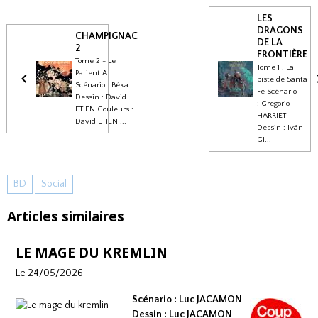
LES
DRAGONS
CHAMPIGNAC
DE LA
2
FRONTIÈRE
Tome 2 - Le
Tome 1 . La
Patient A
piste de Santa
Scénario : Béka
Fe Scénario
Dessin : David
: Gregorio
ETIEN Couleurs :
HARRIET
David ETIEN ...
Dessin : Iván
GI...
BD
Social
Articles similaires
LE MAGE DU KREMLIN
Le 24/05/2026
Scénario : Luc JACAMON
Dessin : Luc JACAMON