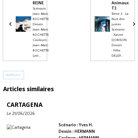
REINE
Animaux
T3
Scénario :
Jean-Marc
Tome 3 . La
ROCHETTE
Nuit des
Dessin
justes
Jean-Marc
Scénario
ROCHETTE
: Xavier
Couleurs :
DORISON
Jean-Marc
Dessin
ROCHETTE
: Félix
Lett...
DELEP...
auteurs.
Articles similaires
CARTAGENA
Le 21/06/2026
Scénario : Yves H.
Dessin : HERMANN
Couleurs : HERMANN