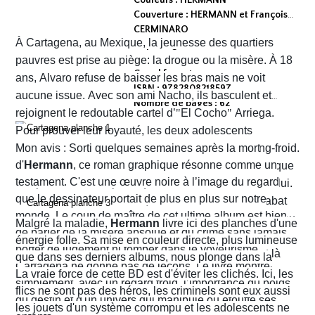
Couverture : HERMANN et François
CERMINARO
À Cartagena, au Mexique, la jeunesse des quartiers
Dépot légal : avril 2026
Editeur :
pauvres est prise au piège: la drogue ou la misère. À 18
Grand format
ans, Alvaro refuse de baisser les bras mais ne voit
ISBN : 9782808218597
aucune issue. Avec son ami Nacho, ils basculent et
Nombre de pages : 62
rejoignent le redoutable cartel d’
"
El Cocho
"
Arriega.
Pour prouver leur loyauté, les deux adolescents
reçoivent l'ordre d'exécuter des prisonniers de sang-froid.
Mon avis : Sorti quelques semaines après la mort
d'
Hermann
, ce roman graphique résonne comme un
Alvaro hésite, tremble mais en proie à une peur panique
testament. C'est une œuvre noire à l’image du regard
finit par obéir. Cela provoque aussitôt un déclic chez lui.
que le dessinateur portait de plus en plus sur notre
Dans un sursaut de survie, il retourne son arme et abat
monde. Le coup de maître de cet ultime album est bien
l’un des chefs du gang local qui n’est autre que le neveu
Malgré la maladie,
Hermann
livre ici des planches d'une
de parler de la misère absolue et du crime sans jamais
d’Arriega. Devenus des hommes à abattre, Alvaro et
énergie folle. Sa mise en couleur directe, plus lumineuse
porter de jugement ni tomber dans le voyeurisme.
Nacho s'enfuient vers la frontière américaine. C’est là
que dans ses derniers albums, nous plonge dans la
Cartagena ne donne pas de leçons. Le livre montre
qu’ils vont croiser, Félix Garzon, un flic quadragénaire
poussière et la sueur comme lui seul savait les
La vraie force de cette BD est d'éviter les clichés. Ici, les
simplement, avec un regard froid, l’importance du poids
fatigué qui les regarde courir…
transmettre. On y retrouve ses fameux visages fatigués
flics ne sont pas des héros, les criminels sont eux aussi
du destin et d'un univers qui manipule ou étouffe ses
aux mâchoires carrées portant en eux toute la détresse
les jouets d'un système corrompu et les adolescents ne