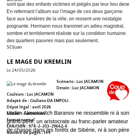
enfants.
ou la noirceur du monde. Le scénario d'
sont que des enfants victimes et piégés par leur lieu de
Yves H
. est d'une
fluidité exemplaire. On est emporté dans une aventure
naissance.
En refermant l'album sur l'image de ces deux garçons
mêlant road trip étouffant, récit existentiel et course
face aux lumières de la ville, on ressent une nostalgie
contre la montre où chaque case souligne l'urgence de
poignante. Hermann nous transmet un adieu magistral,
survivre.
sombre et terriblement réaliste sur la condition humaine
des quartiers pauvres mais pas seulement.
SDJuan
LE MAGE DU KREMLIN
Le 24/05/2026
Scénario : Luc JACAMON
Dessin : Luc JACAMON
Couleurs : Luc JACAMON
Adapté de : Giuliano DA EMPOLI
Dépot légal : avril 2026
Vadim Alexeievitch Baranov ne ressemble ni à son
Editeur : Casterman
Format normal
grand-père, un aristocrate au franc-parler amateur
EAN/ISBN : 978-2-203-29662-6
de chasse dans les forêts de Sibérie, ni à son père
Nombre de pages : 144