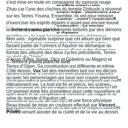
s’est mise en route en compagnie du samurai rouge
et David COURTOIS
libertés individuelles bafouées, les victimes réduites au
Zhao car l’une des cloches du temple Dobushi a résonné
Dépot légal : septembre 2025
silence et la moindre vérité aussitôt jugée subversive.
sur les Terres Ynuma. Ensemble, ils ont pour mission
Editeur : Soleil Productions
Contrapaso est un polar dense, nerveux, très documenté
d’exorciser les esprits égarés n’ayant pas encore trouvé
Collection : Le Monde
où l’intime croise le politique. Lenoir, plus idéaliste que
leur chemin ainsi que les esprits torturés par des démons
D'Aquilon
jamais, et Sanz, toujours tiraillé entre prudence et colère,
maléfiques. Ils sont également chargés d’éliminer
Grand format
Mon avis : Agréable surprise que cet album qui bien que
forment un duo profondément humain et vont peu à peu
d’autres menaces comme des démons et d’autres
EAN/ISBN : 978-2-302-10559-1
faisant partie de l’univers d’Aquilon se démarque du
être rattrapés par les secrets et les traumatismes du
créatures malveillantes venues d’une autre dimension
Nombre de pages : 72
format des albums des deux cycles précédents, Terres
passé.
au-delà du
"
Voile
"
.
d’Arran (Elfes, Nains, Orcs et Gobelins ou Mages) et
Terres d’Ogon. Sa construction est différente et même
Côté dessin,
Vax
fait des merveilles tant sur les décors
Riche, fin et expressif, le dessin de
Teresa Valero
sert
rafraîchissante. Il contient en effet plusieurs chapitres
qu'avec les personnages qui sous son crayon prennent
admirablement ce climat d’étouffement. Sa gestion de la
correspondant à plusieurs missions accomplies par notre
littéralement vie. Le trait est fin et précis, les scènes
lumière et des ombres, des intérieurs oppressants et des
duo constitué de personnages tout aussi attrayants l'un
d'action et créatures en tous genres impressionnantes et
Un premier tome très prometteur pour cette nouvelle
visages tendus, tout contribue à donner au récit une
que l'autre et se complétant à merveille. La magie et la
les paysages de toute beauté.
série du monde d’Aquilon.
tension presque palpable. Le style est très
sorcellerie du côté de Mei-Jen et une force physique
Beau travail de mise en couleurs effectué par
Vincent
cinématographique comme pour souligner l’évocation
exceptionnelle du côté de Zhao dans le respect toutefois
SDJuan
Powell
venant ajouter de la clarté et de la vie au dessin.
même du cinéma espagnol tout au long du récit.
des codes du Samurai. Ce premier tome nous en
Les couleurs douces contrastent avec la dureté des
apprend déjà beaucoup à propos des personnages et de
thèmes abordés pour souligner le décalage entre les
l’univers des Terres d’Ynuma. Après l'Afrique qui a