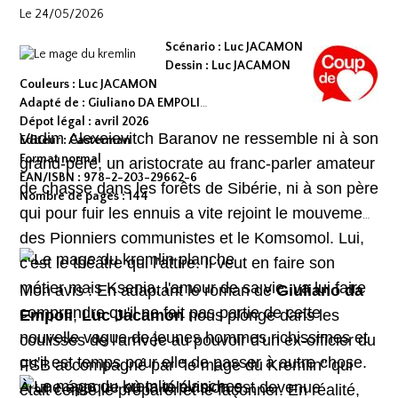
Le 24/05/2026
Scénario : Luc JACAMON
Dessin : Luc JACAMON
Couleurs : Luc JACAMON
Adapté de : Giuliano DA EMPOLI
Dépot légal : avril 2026
Vadim Alexeievitch Baranov ne ressemble ni à son
Editeur : Casterman
Format normal
grand-père, un aristocrate au franc-parler amateur
EAN/ISBN : 978-2-203-29662-6
de chasse dans les forêts de Sibérie, ni à son père
Nombre de pages : 144
qui pour fuir les ennuis a vite rejoint le mouvement
des Pionniers communistes et le Komsomol. Lui,
c'est le théâtre qui l’attire. Il veut en faire son
métier mais Ksenia, l'amour de sa vie, va lui faire
Mon avis : En adaptant le roman de
Giuliano da
comprendre qu'il ne fait pas partie de cette
Empoli
,
Luc Jacamon
nous plonge dans les
nouvelle vague de jeunes hommes richissimes et
coulisses de l'arrivée au pouvoir d'un ex-officier du
qu'il est temps pour elle de passer à autre chose.
FSB accompagné par "le mage du Kremlin" qui
À une époque où la télévision est devenue
était censé le préparer et le façonner. En réalité,