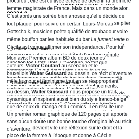
procureur, elle est cultivée et rêve de devenir la première
EAN/ISBN : 978-2-203-
femme magistrate de France. Mais dans un monde alors
29334-2
très machiste, elle est confrontée à une institution
C’est après une soirée bien arrosée qu’elle décide de
Nombre de pages :120
judiciaire exclusivement masculine. Refusant de se plier
tout plaquer pour suivre un certain Louis-Moreau
aux conventions sociales de l'époque, elle ne cesse de
Gottschalk, musicien-poète qualifié de troubadour voire
défier les normes et d’affirmer sa liberté d’action en
même bouffon par les habitués du bar
La jument verte
où
prenant des risques qui lui attirent beaucoup d’ennuis.
Cécile est venue affirmer son indépendance. Pour lui
comme pour elle, ce sera le début d’un long périple
Mon avis: Premier album BD de deux jeunes
direction les États-Unis. L’aventure ne fait que
auteurs,
Victor Coutard
au scénario et le
commencer. Ce qui devait être une fuite va se
bruxellois
Walter Guissard
au dessin, ce récit d'aventure
transformer en une quête de justice dans l'immensité
mêle humour et féminisme tout en se réappropriant
sauvage américaine. Au gré de ses déplacements,
certains codes du western. L’action et les
Au dessin,
Walter Guissard
nous propose un trait
Cécile finira contre toute attente par troquer la robe de
rebondissements vont bon train car Cécile n'est pas une
dynamique s’inspirant aussi bien du style franco-belge
juriste contre l'étoile de shérif…
"demoiselle en détresse". C'est plutôt une héroïne
que de ceux du manga et du comics. Il en résulte une
déterminée, un peu ingénue mais surtout prête à en
narration visuelle hyper dynamique privilégiant le
Un premier roman graphique de 120 pages qui apporte
découdre pour faire respecter ses idéaux. La virée
mouvement et l'énergie, c'est le moins que l'on puisse
sans aucun doute une bonne touche d’originalité au récit
américaine devient vite une réflexion sur le droit et la
dire.
d’aventure.
place de la femme à l'époque et donne à Cécile