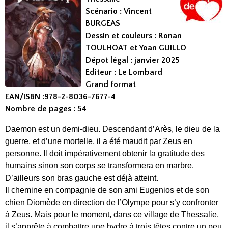
Scénario : Vincent
BURGEAS
Dessin et couleurs : Ronan
TOULHOAT et Yoan GUILLO
Dépot légal : janvier 2025
Editeur : Le Lombard
Grand format
EAN/ISBN :978-2-8036-7677-4
Nombre de pages : 54
Daemon est un demi-dieu. Descendant d’Arès, le dieu de la
guerre, et d’une mortelle, il a été maudit par Zeus en
personne. Il doit impérativement obtenir la gratitude des
humains sinon son corps se transformera en marbre.
D’ailleurs son bras gauche est déjà atteint.
Il chemine en compagnie de son ami Eugenios et de son
chien Diomède en direction de l’Olympe pour s’y confronter
à Zeus. Mais pour le moment, dans ce village de Thessalie,
il s’apprête à combattre une hydre à trois têtes contre un peu