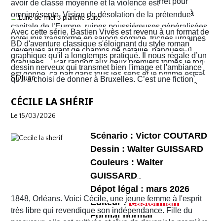
hôtel situé à Ixelles, ils sont eux aussi à l’arrêt pour
avoir de classe moyenne et la violence est
cause de travaux. Finalement, ils décident d’y aller à
omniprésente. Vision de désolation de la prétendue
pied. Sur leur route, Quentin découvre la librairie
capitale de l’Europe, ruines poussiéreuses généralisées,
Avec cette série, Bastien Vivès est revenu à un format de
d’occasion Pêle-mêle. Il propose à Sophie d’y jeter un
hôtel Ibis transformé en saloon sordide, friches urbaines
BD d'aventure classique s'éloignant du style roman
coup d’œil mais les ennuis vont vite commencer. En
devenues autant de champs de bataille, banques
graphique qu'il a longtemps pratiqué. Il nous régale d’un
réalité c’est la ville entière qui semble être tombée dans
braquées… Par rapport aux deux premiers tomes le ton
dessin nerveux qui transmet bien l'image et l'ambiance
une violence sans nom. C'est véritablement le Far West
est donné, ça part dans tous les sens et le rythme est
SDJuan
qu'il a choisi de donner à Bruxelles. C’est une fiction
avec son lot d’insécurité et d’anarchie. Il y a même un
plus que soutenu de bout en bout. Sophie et Quentin
mais elle semble bien rattraper la réalité de la ville de
shérif !
vont devoir faire face à une situation totalement confuse
CÉCILE LA SHÉRIF
Bruxelles de 2026 telle que perçue par nombre de ses
et chaotique. Leur voyage tourne au cauchemar et ils
habitants !
Le 15/03/2026
vont rapidement se découvrir as de la gâchette, surtout
Sophie. Un album, on peut le dire, surréaliste.
Scénario : Victor COUTARD
Dessin : Walter GUISSARD
Couleurs : Walter
GUISSARD
Dépot légal : mars 2026
1848, Orléans. Voici Cécile, une jeune femme à l'esprit
Editeur :
très libre qui revendique son indépendance. Fille du
Format normal