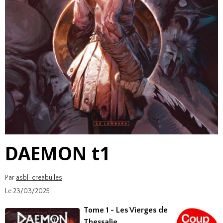
DAEMON t1
Par
asbl-creabulles
Le 23/03/2025
Tome 1 - Les Vierges de
Thessalie