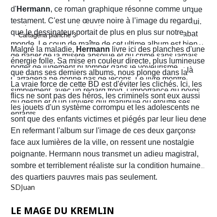
d'
Hermann
, ce roman graphique résonne comme un
Alvaro hésite, tremble mais en proie à une peur panique
testament. C'est une œuvre noire à l’image du regard
finit par obéir. Cela provoque aussitôt un déclic chez lui.
que le dessinateur portait de plus en plus sur notre
Dans un sursaut de survie, il retourne son arme et abat
monde. Le coup de maître de cet ultime album est bien
l’un des chefs du gang local qui n’est autre que le neveu
Malgré la maladie,
Hermann
livre ici des planches d'une
de parler de la misère absolue et du crime sans jamais
d’Arriega. Devenus des hommes à abattre, Alvaro et
énergie folle. Sa mise en couleur directe, plus lumineuse
porter de jugement ni tomber dans le voyeurisme.
Nacho s'enfuient vers la frontière américaine. C’est là
que dans ses derniers albums, nous plonge dans la
Cartagena ne donne pas de leçons. Le livre montre
qu’ils vont croiser, Félix Garzon, un flic quadragénaire
poussière et la sueur comme lui seul savait les
La vraie force de cette BD est d'éviter les clichés. Ici, les
simplement, avec un regard froid, l’importance du poids
fatigué qui les regarde courir…
transmettre. On y retrouve ses fameux visages fatigués
flics ne sont pas des héros, les criminels sont eux aussi
du destin et d'un univers qui manipule ou étouffe ses
aux mâchoires carrées portant en eux toute la détresse
les jouets d'un système corrompu et les adolescents ne
enfants.
ou la noirceur du monde. Le scénario d'
sont que des enfants victimes et piégés par leur lieu de
Yves H
. est d'une
fluidité exemplaire. On est emporté dans une aventure
naissance.
En refermant l'album sur l'image de ces deux garçons
mêlant road trip étouffant, récit existentiel et course
face aux lumières de la ville, on ressent une nostalgie
contre la montre où chaque case souligne l'urgence de
poignante. Hermann nous transmet un adieu magistral,
survivre.
sombre et terriblement réaliste sur la condition humaine
des quartiers pauvres mais pas seulement.
SDJuan
LE MAGE DU KREMLIN