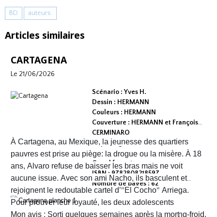
BD
auteurs.
Articles similaires
CARTAGENA
Le 21/06/2026
Scénario : Yves H.
Dessin : HERMANN
Couleurs : HERMANN
Couverture : HERMANN et François
CERMINARO
À Cartagena, au Mexique, la jeunesse des quartiers
Dépot légal : avril 2026
Editeur :
pauvres est prise au piège: la drogue ou la misère. À 18
Grand format
ans, Alvaro refuse de baisser les bras mais ne voit
ISBN : 9782808218597
aucune issue. Avec son ami Nacho, ils basculent et
Nombre de pages : 62
rejoignent le redoutable cartel d’
"
El Cocho
"
Arriega.
Pour prouver leur loyauté, les deux adolescents
reçoivent l'ordre d'exécuter des prisonniers de sang-froid.
Mon avis : Sorti quelques semaines après la mort