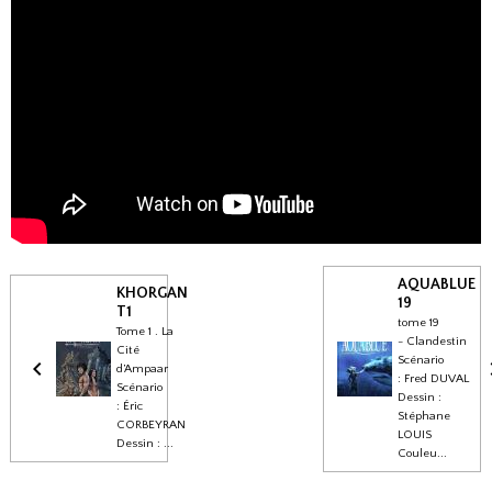
AQUABLUE
KHORGAN
19
T1
tome 19
Tome 1 . La
- Clandestin
Cité
Scénario
d’Ampaar
: Fred DUVAL
Scénario
Dessin :
: Éric
Stéphane
CORBEYRAN
LOUIS
Dessin : ...
Couleu...