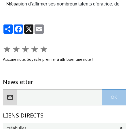
SDJuan
l’occasion d’affirmer ses nombreux talents d’oratrice, de
juriste et, dans le contexte américain, de tireuse plutôt
habile.
Partager
Facebook
X
Email
★
★
★
★
★
Aucune note. Soyez le premier à attribuer une note !
Newsletter
OK
LIENS DIRECTS