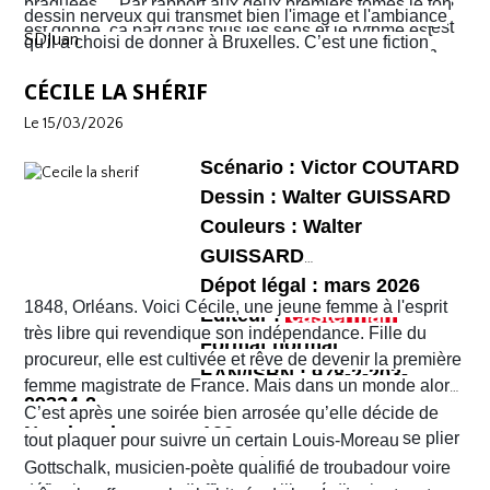
réalité c’est la ville entière qui semble être tombée dans
braquées… Par rapport aux deux premiers tomes le ton
dessin nerveux qui transmet bien l'image et l'ambiance
une violence sans nom. C'est véritablement le Far West
est donné, ça part dans tous les sens et le rythme est
SDJuan
qu'il a choisi de donner à Bruxelles. C’est une fiction
avec son lot d’insécurité et d’anarchie. Il y a même un
plus que soutenu de bout en bout. Sophie et Quentin
mais elle semble bien rattraper la réalité de la ville de
shérif !
vont devoir faire face à une situation totalement confuse
CÉCILE LA SHÉRIF
Bruxelles de 2026 telle que perçue par nombre de ses
et chaotique. Leur voyage tourne au cauchemar et ils
habitants !
Le 15/03/2026
vont rapidement se découvrir as de la gâchette, surtout
Sophie. Un album, on peut le dire, surréaliste.
Scénario : Victor COUTARD
Dessin : Walter GUISSARD
Couleurs : Walter
GUISSARD
Dépot légal : mars 2026
1848, Orléans. Voici Cécile, une jeune femme à l'esprit
Editeur :
très libre qui revendique son indépendance. Fille du
Format normal
procureur, elle est cultivée et rêve de devenir la première
EAN/ISBN : 978-2-203-
femme magistrate de France. Mais dans un monde alors
29334-2
très machiste, elle est confrontée à une institution
C’est après une soirée bien arrosée qu’elle décide de
Nombre de pages :120
judiciaire exclusivement masculine. Refusant de se plier
tout plaquer pour suivre un certain Louis-Moreau
aux conventions sociales de l'époque, elle ne cesse de
Gottschalk, musicien-poète qualifié de troubadour voire