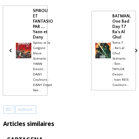
SPIROU
ET
BATMAN,
FANTASIO
One Bad
PAR ...
Day T7
Yann et
Ra's Al
Dany
Ghul
Spirou et la
Tome 7
Gorgone
- Ra's al
bleue
Ghul
Scénario :
Scénario
YANN
: Tom
Dessin :
TAYLOR
DANY
Dessin
Couleurs :
: Ivan REIS
DANY Dépot
Couleurs...
l&e...
BD
auteurs.
Articles similaires