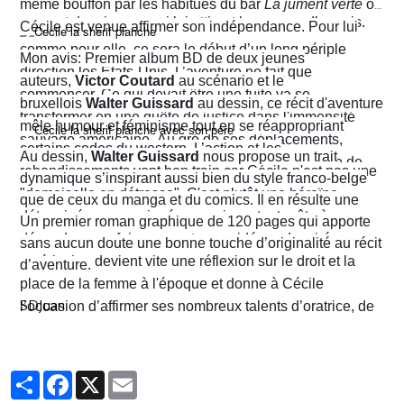
défier les normes et d’affirmer sa liberté d’action en
même bouffon par les habitués du bar
La jument verte
où
prenant des risques qui lui attirent beaucoup d’ennuis.
Cécile est venue affirmer son indépendance. Pour lui
comme pour elle, ce sera le début d’un long périple
Mon avis: Premier album BD de deux jeunes
direction les États-Unis. L’aventure ne fait que
auteurs,
Victor Coutard
au scénario et le
commencer. Ce qui devait être une fuite va se
bruxellois
Walter Guissard
au dessin, ce récit d'aventure
transformer en une quête de justice dans l'immensité
mêle humour et féminisme tout en se réappropriant
sauvage américaine. Au gré de ses déplacements,
certains codes du western. L’action et les
Au dessin,
Walter Guissard
nous propose un trait
Cécile finira contre toute attente par troquer la robe de
rebondissements vont bon train car Cécile n'est pas une
dynamique s’inspirant aussi bien du style franco-belge
juriste contre l'étoile de shérif…
"demoiselle en détresse". C'est plutôt une héroïne
que de ceux du manga et du comics. Il en résulte une
déterminée, un peu ingénue mais surtout prête à en
narration visuelle hyper dynamique privilégiant le
Un premier roman graphique de 120 pages qui apporte
découdre pour faire respecter ses idéaux. La virée
mouvement et l'énergie, c'est le moins que l'on puisse
sans aucun doute une bonne touche d’originalité au récit
américaine devient vite une réflexion sur le droit et la
dire.
d’aventure.
place de la femme à l'époque et donne à Cécile
SDJuan
l’occasion d’affirmer ses nombreux talents d’oratrice, de
juriste et, dans le contexte américain, de tireuse plutôt
habile.
Partager
Facebook
X
Email