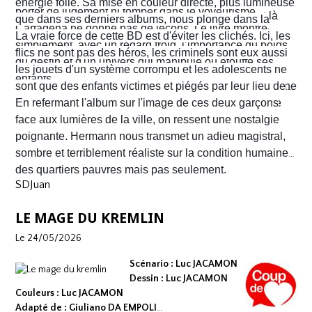
énergie folle. Sa mise en couleur directe, plus lumineuse
porter de jugement ni tomber dans le voyeurisme.
Nacho s'enfuient vers la frontière américaine. C’est là
que dans ses derniers albums, nous plonge dans la
Cartagena ne donne pas de leçons. Le livre montre
qu’ils vont croiser, Félix Garzon, un flic quadragénaire
poussière et la sueur comme lui seul savait les
La vraie force de cette BD est d'éviter les clichés. Ici, les
simplement, avec un regard froid, l’importance du poids
fatigué qui les regarde courir…
transmettre. On y retrouve ses fameux visages fatigués
flics ne sont pas des héros, les criminels sont eux aussi
du destin et d'un univers qui manipule ou étouffe ses
aux mâchoires carrées portant en eux toute la détresse
les jouets d'un système corrompu et les adolescents ne
enfants.
ou la noirceur du monde. Le scénario d'
sont que des enfants victimes et piégés par leur lieu de
Yves H
. est d'une
fluidité exemplaire. On est emporté dans une aventure
naissance.
En refermant l'album sur l'image de ces deux garçons
mêlant road trip étouffant, récit existentiel et course
face aux lumières de la ville, on ressent une nostalgie
contre la montre où chaque case souligne l'urgence de
poignante. Hermann nous transmet un adieu magistral,
survivre.
sombre et terriblement réaliste sur la condition humaine
des quartiers pauvres mais pas seulement.
SDJuan
LE MAGE DU KREMLIN
Le 24/05/2026
Scénario : Luc JACAMON
Dessin : Luc JACAMON
Couleurs : Luc JACAMON
Adapté de : Giuliano DA EMPOLI