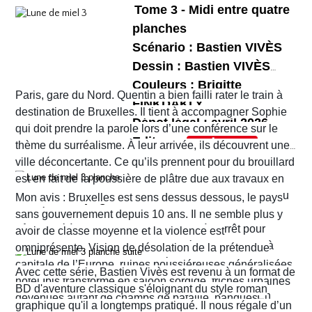
destin. Salomé se sent attirée par Iaokanann alors
Dufaux
qui en a fait les sources principales de
Tome 3 - Midi entre quatre
parfaitement le récit épique et sombre de Jean
qu’Hérode est prêt à tout pour la séduire. Lors de
son scénario superbement illustré par Eduard
planches
Dufaux.
la fête organisée pour l'anniversaire d'Hérode,
Torrents. Ce nouveau péplum réunit tous les
Scénario : Bastien VIVÈS
Salomé danse devant le roi qui, charmé, promet
ingrédients d’une bonne histoire comme Jean
Dessin : Bastien VIVÈS
de lui offrir tout ce qu’elle désire…
Dufaux en a le secret. Il nous fait partager les
Couleurs : Brigitte
L’ensemble bénéficie de couleurs travaillées et
Paris, gare du Nord. Quentin a bien failli rater le train à
tensions familiales, les rivalités et jalousies
FINKDAKLY
poussées par
Bertrand Denoulet
qui mettent bien
destination de Bruxelles. Il tient à accompagner Sophie
Dépot légal : avril 2026
amoureuses, les jeux de pouvoir, les ambitions et
en lumière les décors et les costumes dont ceux
qui doit prendre la parole lors d’une conférence sur le
Editeur :
fragilités des uns et des autres. Le récit ne cesse
d'Hérodias et de Salomé.
thème du surréalisme. À leur arrivée, ils découvrent une
Format normal
de nous surprendre et de nous tenir en haleine.
ville déconcertante. Ce qu’ils prennent pour du brouillard
EAN/ISBN : 978-2-203-29047-1
est en fait de la poussière de plâtre due aux travaux en
cours un peu partout dans la ville. Quant au tramway ou
Nombre de pages : 48
Mon avis : Bruxelles est sens dessus dessous, le pays
au métro qu’ils pensaient prendre pour rejoindre leur
sans gouvernement depuis 10 ans. Il ne semble plus y
hôtel situé à Ixelles, ils sont eux aussi à l’arrêt pour
avoir de classe moyenne et la violence est
cause de travaux. Finalement, ils décident d’y aller à
omniprésente. Vision de désolation de la prétendue
pied. Sur leur route, Quentin découvre la librairie
capitale de l’Europe, ruines poussiéreuses généralisées,
Avec cette série, Bastien Vivès est revenu à un format de
d’occasion Pêle-mêle. Il propose à Sophie d’y jeter un
hôtel Ibis transformé en saloon sordide, friches urbaines
BD d'aventure classique s'éloignant du style roman
coup d’œil mais les ennuis vont vite commencer. En
devenues autant de champs de bataille, banques
graphique qu'il a longtemps pratiqué. Il nous régale d’un