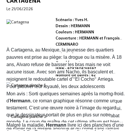
CARTAGENA
Le 21/06/2026
Scénario : Yves H.
Dessin : HERMANN
Couleurs : HERMANN
Couverture : HERMANN et François
CERMINARO
À Cartagena, au Mexique, la jeunesse des quartiers
Dépot légal : avril 2026
Editeur :
pauvres est prise au piège: la drogue ou la misère. À 18
Grand format
ans, Alvaro refuse de baisser les bras mais ne voit
ISBN : 9782808218597
aucune issue. Avec son ami Nacho, ils basculent et
Nombre de pages : 62
rejoignent le redoutable cartel d’
"
El Cocho
"
Arriega.
Pour prouver leur loyauté, les deux adolescents
reçoivent l'ordre d'exécuter des prisonniers de sang-froid.
Mon avis : Sorti quelques semaines après la mort
d'
Hermann
, ce roman graphique résonne comme un
Alvaro hésite, tremble mais en proie à une peur panique
testament. C'est une œuvre noire à l’image du regard
finit par obéir. Cela provoque aussitôt un déclic chez lui.
que le dessinateur portait de plus en plus sur notre
Dans un sursaut de survie, il retourne son arme et abat
monde. Le coup de maître de cet ultime album est bien
l’un des chefs du gang local qui n’est autre que le neveu
Malgré la maladie,
Hermann
livre ici des planches d'une
de parler de la misère absolue et du crime sans jamais
d’Arriega. Devenus des hommes à abattre, Alvaro et