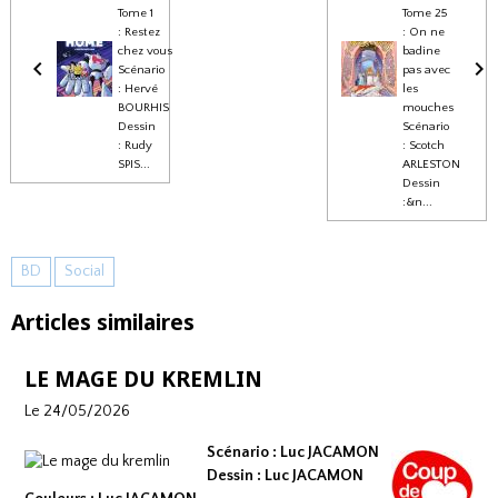
Tome 1
Tome 25
: Restez
: On ne
chez vous
badine
Scénario
pas avec
: Hervé
les
BOURHIS
mouches
Dessin
Scénario
: Rudy
: Scotch
SPIS...
ARLESTON
Dessin
:&n...
BD
Social
Articles similaires
LE MAGE DU KREMLIN
Le 24/05/2026
Scénario : Luc JACAMON
Dessin : Luc JACAMON