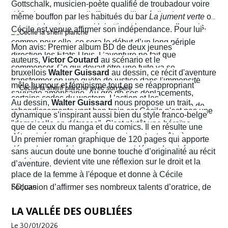
aux conventions sociales de l'époque, elle ne cesse de
Gottschalk, musicien-poète qualifié de troubadour voire
défier les normes et d’affirmer sa liberté d’action en
même bouffon par les habitués du bar
La jument verte
où
prenant des risques qui lui attirent beaucoup d’ennuis.
Cécile est venue affirmer son indépendance. Pour lui
comme pour elle, ce sera le début d’un long périple
Mon avis: Premier album BD de deux jeunes
direction les États-Unis. L’aventure ne fait que
auteurs,
Victor Coutard
au scénario et le
commencer. Ce qui devait être une fuite va se
bruxellois
Walter Guissard
au dessin, ce récit d'aventure
transformer en une quête de justice dans l'immensité
mêle humour et féminisme tout en se réappropriant
sauvage américaine. Au gré de ses déplacements,
certains codes du western. L’action et les
Au dessin,
Walter Guissard
nous propose un trait
Cécile finira contre toute attente par troquer la robe de
rebondissements vont bon train car Cécile n'est pas une
dynamique s’inspirant aussi bien du style franco-belge
juriste contre l'étoile de shérif…
"demoiselle en détresse". C'est plutôt une héroïne
que de ceux du manga et du comics. Il en résulte une
déterminée, un peu ingénue mais surtout prête à en
narration visuelle hyper dynamique privilégiant le
Un premier roman graphique de 120 pages qui apporte
découdre pour faire respecter ses idéaux. La virée
mouvement et l'énergie, c'est le moins que l'on puisse
sans aucun doute une bonne touche d’originalité au récit
américaine devient vite une réflexion sur le droit et la
dire.
d’aventure.
place de la femme à l'époque et donne à Cécile
SDJuan
l’occasion d’affirmer ses nombreux talents d’oratrice, de
juriste et, dans le contexte américain, de tireuse plutôt
LA VALLÉE DES OUBLIÉES
habile.
Le 30/01/2026