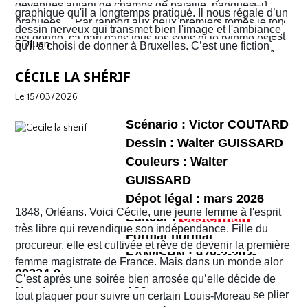
coup d’œil mais les ennuis vont vite commencer. En
devenues autant de champs de bataille, banques
graphique qu'il a longtemps pratiqué. Il nous régale d’un
réalité c’est la ville entière qui semble être tombée dans
braquées… Par rapport aux deux premiers tomes le ton
dessin nerveux qui transmet bien l'image et l'ambiance
une violence sans nom. C'est véritablement le Far West
est donné, ça part dans tous les sens et le rythme est
SDJuan
qu'il a choisi de donner à Bruxelles. C’est une fiction
avec son lot d’insécurité et d’anarchie. Il y a même un
plus que soutenu de bout en bout. Sophie et Quentin
mais elle semble bien rattraper la réalité de la ville de
shérif !
vont devoir faire face à une situation totalement confuse
CÉCILE LA SHÉRIF
Bruxelles de 2026 telle que perçue par nombre de ses
et chaotique. Leur voyage tourne au cauchemar et ils
habitants !
Le 15/03/2026
vont rapidement se découvrir as de la gâchette, surtout
Sophie. Un album, on peut le dire, surréaliste.
Scénario : Victor COUTARD
Dessin : Walter GUISSARD
Couleurs : Walter
GUISSARD
Dépot légal : mars 2026
1848, Orléans. Voici Cécile, une jeune femme à l'esprit
Editeur :
très libre qui revendique son indépendance. Fille du
Format normal
procureur, elle est cultivée et rêve de devenir la première
EAN/ISBN : 978-2-203-
femme magistrate de France. Mais dans un monde alors
29334-2
très machiste, elle est confrontée à une institution
C’est après une soirée bien arrosée qu’elle décide de
Nombre de pages :120
judiciaire exclusivement masculine. Refusant de se plier
tout plaquer pour suivre un certain Louis-Moreau