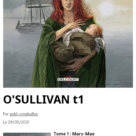
O'SULLIVAN t1
Par
asbl-creabulles
Le 29/05/2021
Tome 1 : Mary-Mae