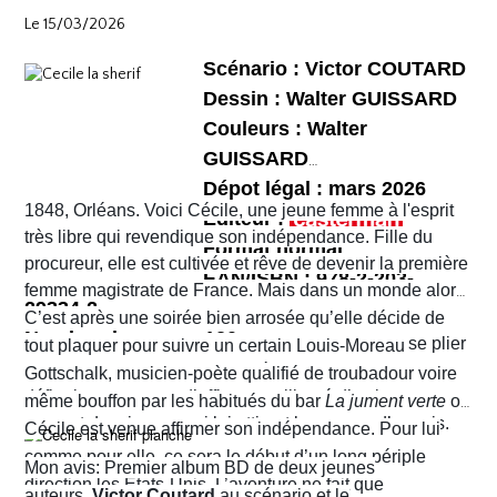
et chaotique. Leur voyage tourne au cauchemar et ils
habitants !
Le 15/03/2026
vont rapidement se découvrir as de la gâchette, surtout
Sophie. Un album, on peut le dire, surréaliste.
Scénario : Victor COUTARD
Dessin : Walter GUISSARD
Couleurs : Walter
GUISSARD
Dépot légal : mars 2026
1848, Orléans. Voici Cécile, une jeune femme à l'esprit
Editeur :
très libre qui revendique son indépendance. Fille du
Format normal
procureur, elle est cultivée et rêve de devenir la première
EAN/ISBN : 978-2-203-
femme magistrate de France. Mais dans un monde alors
29334-2
très machiste, elle est confrontée à une institution
C’est après une soirée bien arrosée qu’elle décide de
Nombre de pages :120
judiciaire exclusivement masculine. Refusant de se plier
tout plaquer pour suivre un certain Louis-Moreau
aux conventions sociales de l'époque, elle ne cesse de
Gottschalk, musicien-poète qualifié de troubadour voire
défier les normes et d’affirmer sa liberté d’action en
même bouffon par les habitués du bar
La jument verte
où
prenant des risques qui lui attirent beaucoup d’ennuis.
Cécile est venue affirmer son indépendance. Pour lui
comme pour elle, ce sera le début d’un long périple
Mon avis: Premier album BD de deux jeunes
direction les États-Unis. L’aventure ne fait que
auteurs,
Victor Coutard
au scénario et le