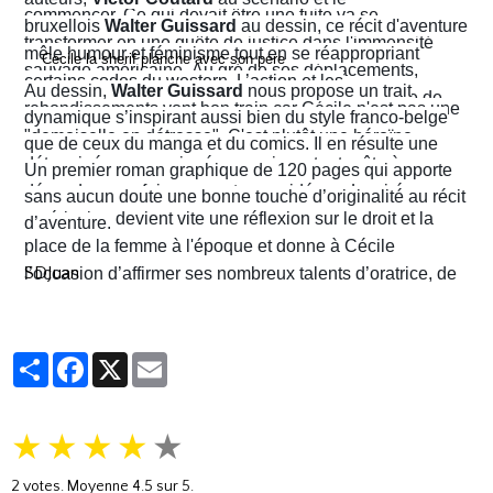
commencer. Ce qui devait être une fuite va se
bruxellois
Walter Guissard
au dessin, ce récit d'aventure
transformer en une quête de justice dans l'immensité
mêle humour et féminisme tout en se réappropriant
sauvage américaine. Au gré de ses déplacements,
certains codes du western. L’action et les
Au dessin,
Walter Guissard
nous propose un trait
Cécile finira contre toute attente par troquer la robe de
rebondissements vont bon train car Cécile n'est pas une
dynamique s’inspirant aussi bien du style franco-belge
juriste contre l'étoile de shérif…
"demoiselle en détresse". C'est plutôt une héroïne
que de ceux du manga et du comics. Il en résulte une
déterminée, un peu ingénue mais surtout prête à en
narration visuelle hyper dynamique privilégiant le
Un premier roman graphique de 120 pages qui apporte
découdre pour faire respecter ses idéaux. La virée
mouvement et l'énergie, c'est le moins que l'on puisse
sans aucun doute une bonne touche d’originalité au récit
américaine devient vite une réflexion sur le droit et la
dire.
d’aventure.
place de la femme à l'époque et donne à Cécile
SDJuan
l’occasion d’affirmer ses nombreux talents d’oratrice, de
juriste et, dans le contexte américain, de tireuse plutôt
habile.
Partager
Facebook
X
Email
★
★
★
★
★
2
votes. Moyenne
4.5
sur 5.