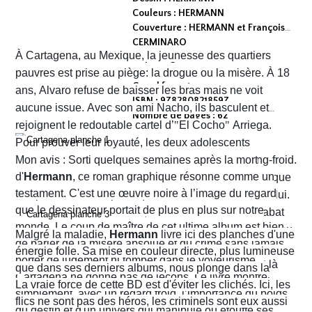
Couleurs : HERMANN
Couverture : HERMANN et François
CERMINARO
À Cartagena, au Mexique, la jeunesse des quartiers
Dépot légal : avril 2026
Editeur :
pauvres est prise au piège: la drogue ou la misère. À 18
Grand format
ans, Alvaro refuse de baisser les bras mais ne voit
ISBN : 9782808218597
aucune issue. Avec son ami Nacho, ils basculent et
Nombre de pages : 62
rejoignent le redoutable cartel d’
"
El Cocho
"
Arriega.
Pour prouver leur loyauté, les deux adolescents
reçoivent l'ordre d'exécuter des prisonniers de sang-froid.
Mon avis : Sorti quelques semaines après la mort
d'
Hermann
, ce roman graphique résonne comme un
Alvaro hésite, tremble mais en proie à une peur panique
testament. C'est une œuvre noire à l’image du regard
finit par obéir. Cela provoque aussitôt un déclic chez lui.
que le dessinateur portait de plus en plus sur notre
Dans un sursaut de survie, il retourne son arme et abat
monde. Le coup de maître de cet ultime album est bien
l’un des chefs du gang local qui n’est autre que le neveu
Malgré la maladie,
Hermann
livre ici des planches d'une
de parler de la misère absolue et du crime sans jamais
d’Arriega. Devenus des hommes à abattre, Alvaro et
énergie folle. Sa mise en couleur directe, plus lumineuse
porter de jugement ni tomber dans le voyeurisme.
Nacho s'enfuient vers la frontière américaine. C’est là
que dans ses derniers albums, nous plonge dans la
Cartagena ne donne pas de leçons. Le livre montre
qu’ils vont croiser, Félix Garzon, un flic quadragénaire
poussière et la sueur comme lui seul savait les
La vraie force de cette BD est d'éviter les clichés. Ici, les
simplement, avec un regard froid, l’importance du poids
fatigué qui les regarde courir…
transmettre. On y retrouve ses fameux visages fatigués
flics ne sont pas des héros, les criminels sont eux aussi
du destin et d'un univers qui manipule ou étouffe ses