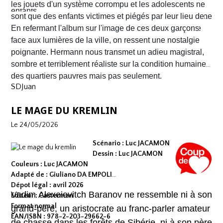
aux mâchoires carrées portant en eux toute la détresse
les jouets d'un système corrompu et les adolescents ne
enfants.
ou la noirceur du monde. Le scénario d'
sont que des enfants victimes et piégés par leur lieu de
Yves H
. est d'une
fluidité exemplaire. On est emporté dans une aventure
naissance.
En refermant l'album sur l'image de ces deux garçons
mêlant road trip étouffant, récit existentiel et course
face aux lumières de la ville, on ressent une nostalgie
contre la montre où chaque case souligne l'urgence de
poignante. Hermann nous transmet un adieu magistral,
survivre.
sombre et terriblement réaliste sur la condition humaine
des quartiers pauvres mais pas seulement.
SDJuan
LE MAGE DU KREMLIN
Le 24/05/2026
Scénario : Luc JACAMON
Dessin : Luc JACAMON
Couleurs : Luc JACAMON
Adapté de : Giuliano DA EMPOLI
Dépot légal : avril 2026
Vadim Alexeievitch Baranov ne ressemble ni à son
Editeur : Casterman
Format normal
grand-père, un aristocrate au franc-parler amateur
EAN/ISBN : 978-2-203-29662-6
de chasse dans les forêts de Sibérie, ni à son père