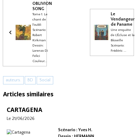
OBLIVION
SONG
Le
Tome 1: Le
Vendangeur
chant de
de Paname
l'oubli
Scénario:
Une enquête
Robert
de L’Écluse et la
Kirkman
Bloseille
Dessin:
Scénario:
Lorenzo Di
Frédéric ...
Felici
Couleur...
auteurs.
BD
Social
Articles similaires
CARTAGENA
Le 21/06/2026
Scénario : Yves H.
Dessin : HERMANN