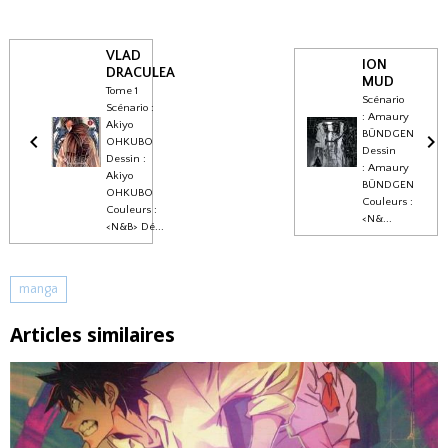
VLAD
ION
DRACULEA
MUD
Tome 1
Scénario
Scénario :
: Amaury
Akiyo
BÜNDGEN
OHKUBO
Dessin
Dessin :
: Amaury
Akiyo
BÜNDGEN
OHKUBO
Couleurs :
Couleurs :
<N&...
<N&B> Dé...
manga
Articles similaires