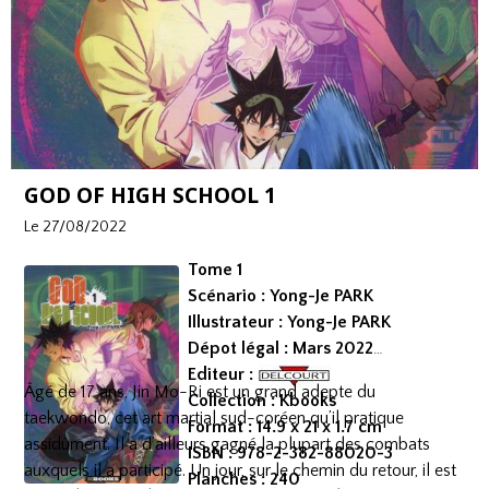
GOD OF HIGH SCHOOL 1
Le 27/08/2022
Tome 1
Scénario : Yong-Je PARK
Illustrateur : Yong-Je PARK
Dépot légal : Mars 2022
Editeur :
Âgé de 17 ans, Jin Mo-Ri est un grand adepte du
Collection : Kbooks
taekwondo, cet art martial sud-coréen qu’il pratique
Format : 14.9 x 21 x 1.7 cm
assidûment. Il a d’ailleurs gagné la plupart des combats
ISBN : 978-2-382-88020-3
auxquels il a participé. Un jour, sur le chemin du retour, il est
Planches : 240