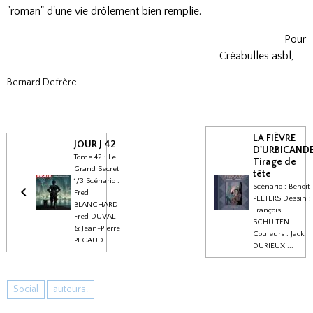
"roman" d'une vie drôlement bien remplie.
Pour
Créabulles asbl,
Bernard Defrère
LA FIÈVRE
JOUR J 42
D'URBICAND
Tome 42 : Le
Tirage de
Grand Secret
tête
1/3 Scénario :
Scénario : Benoît
Fred
PEETERS Dessin :
BLANCHARD,
François
Fred DUVAL
SCHUITEN
& Jean-Pierre
Couleurs : Jack
PECAUD...
DURIEUX ...
Social
auteurs.