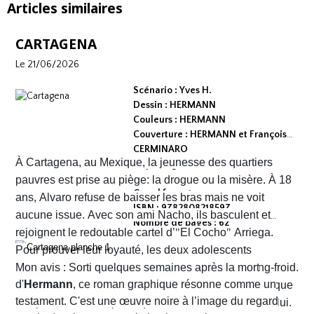
Articles similaires
CARTAGENA
Le 21/06/2026
Scénario : Yves H.
Dessin : HERMANN
Couleurs : HERMANN
Couverture : HERMANN et François
CERMINARO
À Cartagena, au Mexique, la jeunesse des quartiers
Dépot légal : avril 2026
Editeur :
pauvres est prise au piège: la drogue ou la misère. À 18
Grand format
ans, Alvaro refuse de baisser les bras mais ne voit
ISBN : 9782808218597
aucune issue. Avec son ami Nacho, ils basculent et
Nombre de pages : 62
rejoignent le redoutable cartel d’
"
El Cocho
"
Arriega.
Pour prouver leur loyauté, les deux adolescents
reçoivent l'ordre d'exécuter des prisonniers de sang-froid.
Mon avis : Sorti quelques semaines après la mort
d'
Hermann
, ce roman graphique résonne comme un
Alvaro hésite, tremble mais en proie à une peur panique
testament. C'est une œuvre noire à l’image du regard
finit par obéir. Cela provoque aussitôt un déclic chez lui.