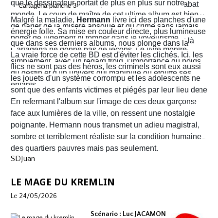
que le dessinateur portait de plus en plus sur notre
Dans un sursaut de survie, il retourne son arme et abat
monde. Le coup de maître de cet ultime album est bien
l’un des chefs du gang local qui n’est autre que le neveu
Malgré la maladie,
Hermann
livre ici des planches d'une
de parler de la misère absolue et du crime sans jamais
d’Arriega. Devenus des hommes à abattre, Alvaro et
énergie folle. Sa mise en couleur directe, plus lumineuse
porter de jugement ni tomber dans le voyeurisme.
Nacho s'enfuient vers la frontière américaine. C’est là
que dans ses derniers albums, nous plonge dans la
Cartagena ne donne pas de leçons. Le livre montre
qu’ils vont croiser, Félix Garzon, un flic quadragénaire
poussière et la sueur comme lui seul savait les
La vraie force de cette BD est d'éviter les clichés. Ici, les
simplement, avec un regard froid, l’importance du poids
fatigué qui les regarde courir…
transmettre. On y retrouve ses fameux visages fatigués
flics ne sont pas des héros, les criminels sont eux aussi
du destin et d'un univers qui manipule ou étouffe ses
aux mâchoires carrées portant en eux toute la détresse
les jouets d'un système corrompu et les adolescents ne
enfants.
ou la noirceur du monde. Le scénario d'
sont que des enfants victimes et piégés par leur lieu de
Yves H
. est d'une
fluidité exemplaire. On est emporté dans une aventure
naissance.
En refermant l'album sur l'image de ces deux garçons
mêlant road trip étouffant, récit existentiel et course
face aux lumières de la ville, on ressent une nostalgie
contre la montre où chaque case souligne l'urgence de
poignante. Hermann nous transmet un adieu magistral,
survivre.
sombre et terriblement réaliste sur la condition humaine
des quartiers pauvres mais pas seulement.
SDJuan
LE MAGE DU KREMLIN
Le 24/05/2026
Scénario : Luc JACAMON