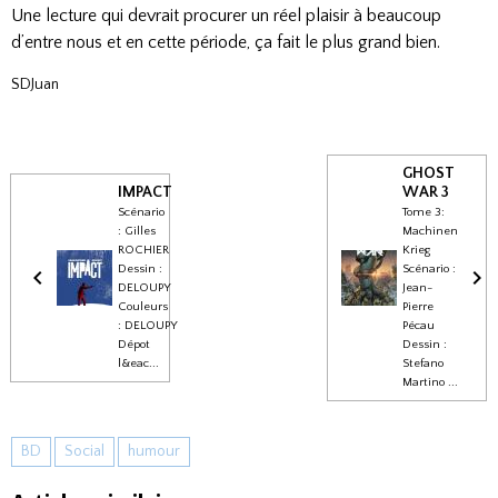
Une lecture qui devrait procurer un réel plaisir à beaucoup
d’entre nous et
en cette période, ça fait le plus grand bien
.
SDJuan
GHOST
IMPACT
WAR 3
Scénario
Tome 3:
: Gilles
Machinen
ROCHIER
Krieg
Dessin :
Scénario :
DELOUPY
Jean-
Couleurs
Pierre
: DELOUPY
Pécau
Dépot
Dessin :
l&eac...
Stefano
Martino ...
BD
Social
humour