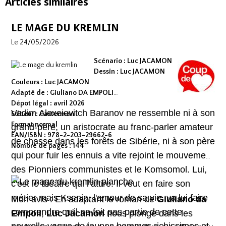
Articles similaires
LE MAGE DU KREMLIN
Le 24/05/2026
Scénario : Luc JACAMON
Dessin : Luc JACAMON
Couleurs : Luc JACAMON
Adapté de : Giuliano DA EMPOLI
Dépot légal : avril 2026
Vadim Alexeievitch Baranov ne ressemble ni à son
Editeur : Casterman
Format normal
grand-père, un aristocrate au franc-parler amateur
EAN/ISBN : 978-2-203-29662-6
de chasse dans les forêts de Sibérie, ni à son père
Nombre de pages : 144
qui pour fuir les ennuis a vite rejoint le mouvement
des Pionniers communistes et le Komsomol. Lui,
c'est le théâtre qui l’attire. Il veut en faire son
métier mais Ksenia, l'amour de sa vie, va lui faire
Mon avis : En adaptant le roman de
Giuliano da
comprendre qu'il ne fait pas partie de cette
Empoli
,
Luc Jacamon
nous plonge dans les
nouvelle vague de jeunes hommes richissimes et