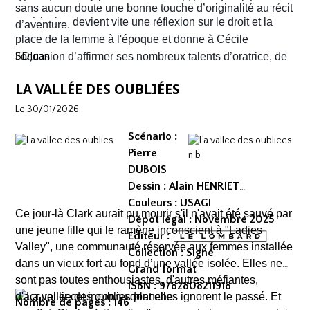
découdre pour faire respecter ses idéaux. La virée
mouvement et l'énergie, c'est le moins que l'on puisse
sans aucun doute une bonne touche d’originalité au récit
américaine devient vite une réflexion sur le droit et la
dire.
d’aventure.
place de la femme à l'époque et donne à Cécile
SDJuan
l’occasion d’affirmer ses nombreux talents d’oratrice, de
juriste et, dans le contexte américain, de tireuse plutôt
LA VALLÉE DES OUBLIÉES
habile.
Le 30/01/2026
Scénario :
Pierre
DUBOIS
Dessin : Alain HENRIET
Couleurs : USAGI
Ce jour-là Clark aurait pu mourir s'il n'avait été sauvé par
Dépot légal : Novembre 2025
une jeune fille qui le ramène inconscient à "Ladies
Editeur :
Valley", une communauté réservée aux femmes installée
Collection : Signé
dans un vieux fort au fond d’une vallée isolée. Elles ne
Grand format
sont pas toutes enthousiastes, d'autres méfiantes,
ISBN : 9782808211918
d'accueillir cet inconnu dont elles ignorent le passé. Et
Nombre de pages : 146