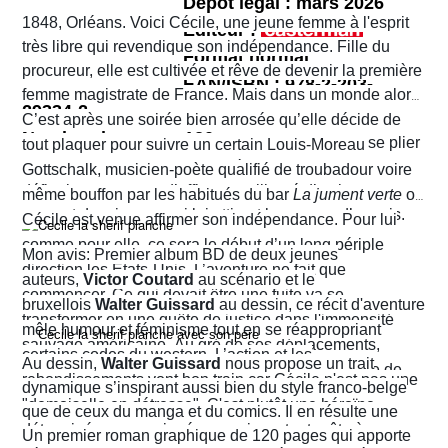
Dépot légal : mars 2026
1848, Orléans. Voici Cécile, une jeune femme à l'esprit
Editeur :
très libre qui revendique son indépendance. Fille du
Format normal
procureur, elle est cultivée et rêve de devenir la première
EAN/ISBN : 978-2-203-
femme magistrate de France. Mais dans un monde alors
29334-2
très machiste, elle est confrontée à une institution
C’est après une soirée bien arrosée qu’elle décide de
Nombre de pages :120
judiciaire exclusivement masculine. Refusant de se plier
tout plaquer pour suivre un certain Louis-Moreau
aux conventions sociales de l'époque, elle ne cesse de
Gottschalk, musicien-poète qualifié de troubadour voire
défier les normes et d’affirmer sa liberté d’action en
même bouffon par les habitués du bar
La jument verte
où
prenant des risques qui lui attirent beaucoup d’ennuis.
Cécile est venue affirmer son indépendance. Pour lui
comme pour elle, ce sera le début d’un long périple
Mon avis: Premier album BD de deux jeunes
direction les États-Unis. L’aventure ne fait que
auteurs,
Victor Coutard
au scénario et le
commencer. Ce qui devait être une fuite va se
bruxellois
Walter Guissard
au dessin, ce récit d'aventure
transformer en une quête de justice dans l'immensité
mêle humour et féminisme tout en se réappropriant
sauvage américaine. Au gré de ses déplacements,
certains codes du western. L’action et les
Au dessin,
Walter Guissard
nous propose un trait
Cécile finira contre toute attente par troquer la robe de
rebondissements vont bon train car Cécile n'est pas une
dynamique s’inspirant aussi bien du style franco-belge
juriste contre l'étoile de shérif…
"demoiselle en détresse". C'est plutôt une héroïne
que de ceux du manga et du comics. Il en résulte une
déterminée, un peu ingénue mais surtout prête à en
narration visuelle hyper dynamique privilégiant le
Un premier roman graphique de 120 pages qui apporte