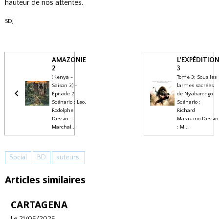
hauteur de nos attentes.
SDJ
AMAZONIE
L'EXPÉDITIO
2
3
(Kenya -
Tome 3: Sous les
Saison 3) -
larmes sacrées
Épisode 2
de Nyabarongo
Scénario : Leo,
Scénario :
Rodolphe
Richard
Dessin :
Marazano Dessin
Marchal...
: M...
Social
BD
auteurs.
Articles similaires
CARTAGENA
Le 21/06/2026