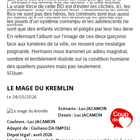
Cartagena ne donne pas de leçons. Le livre montre
qu’ils vont croiser, Félix Garzon, un flic quadragénaire
poussière et la sueur comme lui seul savait les
La vraie force de cette BD est d'éviter les clichés. Ici, les
simplement, avec un regard froid, l’importance du poids
fatigué qui les regarde courir…
transmettre. On y retrouve ses fameux visages fatigués
flics ne sont pas des héros, les criminels sont eux aussi
du destin et d'un univers qui manipule ou étouffe ses
aux mâchoires carrées portant en eux toute la détresse
les jouets d'un système corrompu et les adolescents ne
enfants.
ou la noirceur du monde. Le scénario d'
sont que des enfants victimes et piégés par leur lieu de
Yves H
. est d'une
fluidité exemplaire. On est emporté dans une aventure
naissance.
En refermant l'album sur l'image de ces deux garçons
mêlant road trip étouffant, récit existentiel et course
face aux lumières de la ville, on ressent une nostalgie
contre la montre où chaque case souligne l'urgence de
poignante. Hermann nous transmet un adieu magistral,
survivre.
sombre et terriblement réaliste sur la condition humaine
des quartiers pauvres mais pas seulement.
SDJuan
LE MAGE DU KREMLIN
Le 24/05/2026
Scénario : Luc JACAMON
Dessin : Luc JACAMON
Couleurs : Luc JACAMON
Adapté de : Giuliano DA EMPOLI
Dépot légal : avril 2026