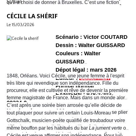
SDJuan
qu'il a choisi de donner à Bruxelles. C’est une fiction
avec son lot d’insécurité et d’anarchie. Il y a même un
plus que soutenu de bout en bout. Sophie et Quentin
mais elle semble bien rattraper la réalité de la ville de
shérif !
vont devoir faire face à une situation totalement confuse
CÉCILE LA SHÉRIF
Bruxelles de 2026 telle que perçue par nombre de ses
et chaotique. Leur voyage tourne au cauchemar et ils
habitants !
Le 15/03/2026
vont rapidement se découvrir as de la gâchette, surtout
Sophie. Un album, on peut le dire, surréaliste.
Scénario : Victor COUTARD
Dessin : Walter GUISSARD
Couleurs : Walter
GUISSARD
Dépot légal : mars 2026
1848, Orléans. Voici Cécile, une jeune femme à l'esprit
Editeur :
très libre qui revendique son indépendance. Fille du
Format normal
procureur, elle est cultivée et rêve de devenir la première
EAN/ISBN : 978-2-203-
femme magistrate de France. Mais dans un monde alors
29334-2
très machiste, elle est confrontée à une institution
C’est après une soirée bien arrosée qu’elle décide de
Nombre de pages :120
judiciaire exclusivement masculine. Refusant de se plier
tout plaquer pour suivre un certain Louis-Moreau
aux conventions sociales de l'époque, elle ne cesse de
Gottschalk, musicien-poète qualifié de troubadour voire
défier les normes et d’affirmer sa liberté d’action en
même bouffon par les habitués du bar
La jument verte
où
prenant des risques qui lui attirent beaucoup d’ennuis.
Cécile est venue affirmer son indépendance. Pour lui