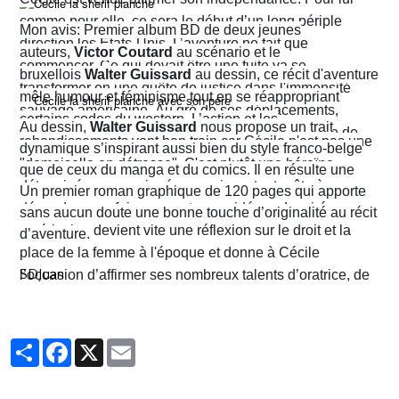
comme pour elle, ce sera le début d’un long périple
Mon avis: Premier album BD de deux jeunes
direction les États-Unis. L’aventure ne fait que
auteurs,
Victor Coutard
au scénario et le
commencer. Ce qui devait être une fuite va se
bruxellois
Walter Guissard
au dessin, ce récit d'aventure
transformer en une quête de justice dans l'immensité
mêle humour et féminisme tout en se réappropriant
sauvage américaine. Au gré de ses déplacements,
certains codes du western. L’action et les
Au dessin,
Walter Guissard
nous propose un trait
Cécile finira contre toute attente par troquer la robe de
rebondissements vont bon train car Cécile n'est pas une
dynamique s’inspirant aussi bien du style franco-belge
juriste contre l'étoile de shérif…
"demoiselle en détresse". C'est plutôt une héroïne
que de ceux du manga et du comics. Il en résulte une
déterminée, un peu ingénue mais surtout prête à en
narration visuelle hyper dynamique privilégiant le
Un premier roman graphique de 120 pages qui apporte
découdre pour faire respecter ses idéaux. La virée
mouvement et l'énergie, c'est le moins que l'on puisse
sans aucun doute une bonne touche d’originalité au récit
américaine devient vite une réflexion sur le droit et la
dire.
d’aventure.
place de la femme à l'époque et donne à Cécile
SDJuan
l’occasion d’affirmer ses nombreux talents d’oratrice, de
juriste et, dans le contexte américain, de tireuse plutôt
habile.
Partager
Facebook
X
Email