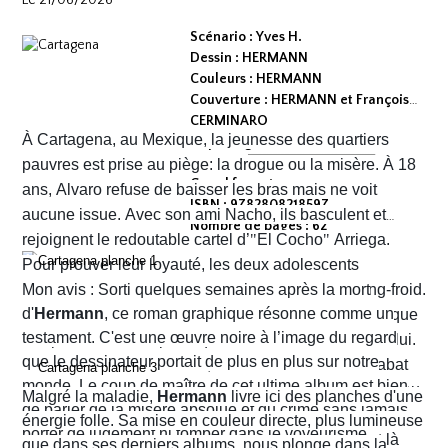
Scénario : Yves H.
Dessin : HERMANN
Couleurs : HERMANN
Couverture : HERMANN et François
CERMINARO
À Cartagena, au Mexique, la jeunesse des quartiers
Dépot légal : avril 2026
Editeur :
pauvres est prise au piège: la drogue ou la misère. À 18
Grand format
ans, Alvaro refuse de baisser les bras mais ne voit
ISBN : 9782808218597
aucune issue. Avec son ami Nacho, ils basculent et
Nombre de pages : 62
rejoignent le redoutable cartel d’
"
El Cocho
"
Arriega.
Pour prouver leur loyauté, les deux adolescents
reçoivent l'ordre d'exécuter des prisonniers de sang-froid.
Mon avis : Sorti quelques semaines après la mort
d'
Hermann
, ce roman graphique résonne comme un
Alvaro hésite, tremble mais en proie à une peur panique
testament. C'est une œuvre noire à l’image du regard
finit par obéir. Cela provoque aussitôt un déclic chez lui.
que le dessinateur portait de plus en plus sur notre
Dans un sursaut de survie, il retourne son arme et abat
monde. Le coup de maître de cet ultime album est bien
l’un des chefs du gang local qui n’est autre que le neveu
Malgré la maladie,
Hermann
livre ici des planches d'une
de parler de la misère absolue et du crime sans jamais
d’Arriega. Devenus des hommes à abattre, Alvaro et
énergie folle. Sa mise en couleur directe, plus lumineuse
porter de jugement ni tomber dans le voyeurisme.
Nacho s'enfuient vers la frontière américaine. C’est là
que dans ses derniers albums, nous plonge dans la