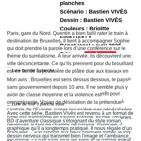
qu’Hérode est prêt à tout pour la séduire. Lors de
son scénario superbement illustré par Eduard
planches
Dufaux.
la fête organisée pour l'anniversaire d'Hérode,
Torrents. Ce nouveau péplum réunit tous les
Scénario : Bastien VIVÈS
Salomé danse devant le roi qui, charmé, promet
ingrédients d’une bonne histoire comme Jean
Dessin : Bastien VIVÈS
de lui offrir tout ce qu’elle désire…
Dufaux en a le secret. Il nous fait partager les
Couleurs : Brigitte
L’ensemble bénéficie de couleurs travaillées et
Paris, gare du Nord. Quentin a bien failli rater le train à
tensions familiales, les rivalités et jalousies
FINKDAKLY
poussées par
Bertrand Denoulet
qui mettent bien
destination de Bruxelles. Il tient à accompagner Sophie
Dépot légal : avril 2026
amoureuses, les jeux de pouvoir, les ambitions et
en lumière les décors et les costumes dont ceux
qui doit prendre la parole lors d’une conférence sur le
Editeur :
fragilités des uns et des autres. Le récit ne cesse
d'Hérodias et de Salomé.
thème du surréalisme. À leur arrivée, ils découvrent une
Format normal
de nous surprendre et de nous tenir en haleine.
ville déconcertante. Ce qu’ils prennent pour du brouillard
EAN/ISBN : 978-2-203-29047-1
est en fait de la poussière de plâtre due aux travaux en
cours un peu partout dans la ville. Quant au tramway ou
Nombre de pages : 48
Mon avis : Bruxelles est sens dessus dessous, le pays
au métro qu’ils pensaient prendre pour rejoindre leur
sans gouvernement depuis 10 ans. Il ne semble plus y
hôtel situé à Ixelles, ils sont eux aussi à l’arrêt pour
avoir de classe moyenne et la violence est
cause de travaux. Finalement, ils décident d’y aller à
omniprésente. Vision de désolation de la prétendue
pied. Sur leur route, Quentin découvre la librairie
capitale de l’Europe, ruines poussiéreuses généralisées,
Avec cette série, Bastien Vivès est revenu à un format de
d’occasion Pêle-mêle. Il propose à Sophie d’y jeter un
hôtel Ibis transformé en saloon sordide, friches urbaines
BD d'aventure classique s'éloignant du style roman
coup d’œil mais les ennuis vont vite commencer. En
devenues autant de champs de bataille, banques
graphique qu'il a longtemps pratiqué. Il nous régale d’un
réalité c’est la ville entière qui semble être tombée dans
braquées… Par rapport aux deux premiers tomes le ton
dessin nerveux qui transmet bien l'image et l'ambiance
une violence sans nom. C'est véritablement le Far West
est donné, ça part dans tous les sens et le rythme est