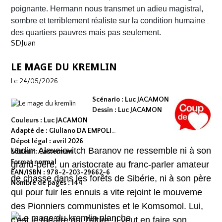
contre la montre où chaque case souligne l'urgence de
poignante. Hermann nous transmet un adieu magistral,
survivre.
sombre et terriblement réaliste sur la condition humaine
des quartiers pauvres mais pas seulement.
SDJuan
LE MAGE DU KREMLIN
Le 24/05/2026
Scénario : Luc JACAMON
Dessin : Luc JACAMON
Couleurs : Luc JACAMON
Adapté de : Giuliano DA EMPOLI
Dépot légal : avril 2026
Vadim Alexeievitch Baranov ne ressemble ni à son
Editeur : Casterman
Format normal
grand-père, un aristocrate au franc-parler amateur
EAN/ISBN : 978-2-203-29662-6
de chasse dans les forêts de Sibérie, ni à son père
Nombre de pages : 144
qui pour fuir les ennuis a vite rejoint le mouvement
des Pionniers communistes et le Komsomol. Lui,
c'est le théâtre qui l’attire. Il veut en faire son