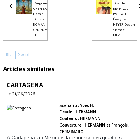
: Virginie
: Carole
GRENIER
REYNAUD-
Dessin
PALIGOT,
: Olivier
Évelyne
ROMAN
HEYER Dessin
Couleurs
: Ismaël
: Fili...
MÉZ...
BD
Social
Articles similaires
CARTAGENA
Le 21/06/2026
Scénario : Yves H.
Dessin : HERMANN
Couleurs : HERMANN
Couverture : HERMANN et François
CERMINARO
À Cartagena, au Mexique, la jeunesse des quartiers
Dépot légal : avril 2026