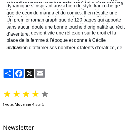
Cécile finira contre toute attente par troquer la robe de
rebondissements vont bon train car Cécile n'est pas une
dynamique s’inspirant aussi bien du style franco-belge
juriste contre l'étoile de shérif…
"demoiselle en détresse". C'est plutôt une héroïne
que de ceux du manga et du comics. Il en résulte une
déterminée, un peu ingénue mais surtout prête à en
narration visuelle hyper dynamique privilégiant le
Un premier roman graphique de 120 pages qui apporte
découdre pour faire respecter ses idéaux. La virée
mouvement et l'énergie, c'est le moins que l'on puisse
sans aucun doute une bonne touche d’originalité au récit
américaine devient vite une réflexion sur le droit et la
dire.
d’aventure.
place de la femme à l'époque et donne à Cécile
SDJuan
l’occasion d’affirmer ses nombreux talents d’oratrice, de
juriste et, dans le contexte américain, de tireuse plutôt
habile.
Partager
Facebook
X
Email
★
★
★
★
★
1
vote. Moyenne
4
sur 5.
Newsletter