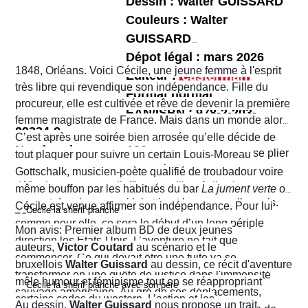
Dessin : Walter GUISSARD
Couleurs : Walter
GUISSARD
Dépot légal : mars 2026
1848, Orléans. Voici Cécile, une jeune femme à l'esprit
Editeur :
très libre qui revendique son indépendance. Fille du
Format normal
procureur, elle est cultivée et rêve de devenir la première
EAN/ISBN : 978-2-203-
femme magistrate de France. Mais dans un monde alors
29334-2
très machiste, elle est confrontée à une institution
C’est après une soirée bien arrosée qu’elle décide de
Nombre de pages :120
judiciaire exclusivement masculine. Refusant de se plier
tout plaquer pour suivre un certain Louis-Moreau
aux conventions sociales de l'époque, elle ne cesse de
Gottschalk, musicien-poète qualifié de troubadour voire
défier les normes et d’affirmer sa liberté d’action en
même bouffon par les habitués du bar
La jument verte
où
prenant des risques qui lui attirent beaucoup d’ennuis.
Cécile est venue affirmer son indépendance. Pour lui
comme pour elle, ce sera le début d’un long périple
Mon avis: Premier album BD de deux jeunes
direction les États-Unis. L’aventure ne fait que
auteurs,
Victor Coutard
au scénario et le
commencer. Ce qui devait être une fuite va se
bruxellois
Walter Guissard
au dessin, ce récit d'aventure
transformer en une quête de justice dans l'immensité
mêle humour et féminisme tout en se réappropriant
sauvage américaine. Au gré de ses déplacements,
certains codes du western. L’action et les
Au dessin,
Walter Guissard
nous propose un trait