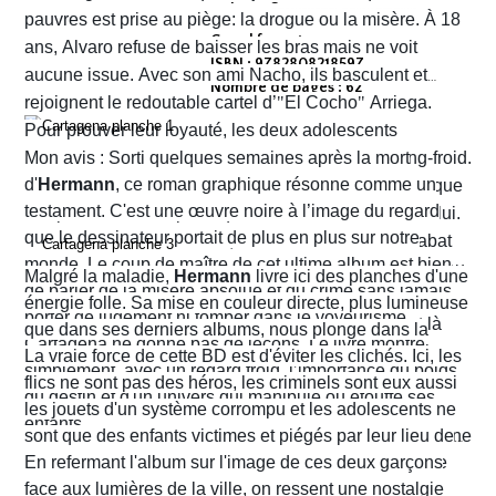
Editeur :
pauvres est prise au piège: la drogue ou la misère. À 18
Grand format
ans, Alvaro refuse de baisser les bras mais ne voit
ISBN : 9782808218597
aucune issue. Avec son ami Nacho, ils basculent et
Nombre de pages : 62
rejoignent le redoutable cartel d’
"
El Cocho
"
Arriega.
Pour prouver leur loyauté, les deux adolescents
reçoivent l'ordre d'exécuter des prisonniers de sang-froid.
Mon avis : Sorti quelques semaines après la mort
d'
Hermann
, ce roman graphique résonne comme un
Alvaro hésite, tremble mais en proie à une peur panique
testament. C'est une œuvre noire à l’image du regard
finit par obéir. Cela provoque aussitôt un déclic chez lui.
que le dessinateur portait de plus en plus sur notre
Dans un sursaut de survie, il retourne son arme et abat
monde. Le coup de maître de cet ultime album est bien
l’un des chefs du gang local qui n’est autre que le neveu
Malgré la maladie,
Hermann
livre ici des planches d'une
de parler de la misère absolue et du crime sans jamais
d’Arriega. Devenus des hommes à abattre, Alvaro et
énergie folle. Sa mise en couleur directe, plus lumineuse
porter de jugement ni tomber dans le voyeurisme.
Nacho s'enfuient vers la frontière américaine. C’est là
que dans ses derniers albums, nous plonge dans la
Cartagena ne donne pas de leçons. Le livre montre
qu’ils vont croiser, Félix Garzon, un flic quadragénaire
poussière et la sueur comme lui seul savait les
La vraie force de cette BD est d'éviter les clichés. Ici, les
simplement, avec un regard froid, l’importance du poids
fatigué qui les regarde courir…
transmettre. On y retrouve ses fameux visages fatigués
flics ne sont pas des héros, les criminels sont eux aussi
du destin et d'un univers qui manipule ou étouffe ses
aux mâchoires carrées portant en eux toute la détresse
les jouets d'un système corrompu et les adolescents ne
enfants.
ou la noirceur du monde. Le scénario d'
sont que des enfants victimes et piégés par leur lieu de
Yves H
. est d'une
fluidité exemplaire. On est emporté dans une aventure
naissance.
En refermant l'album sur l'image de ces deux garçons
mêlant road trip étouffant, récit existentiel et course
face aux lumières de la ville, on ressent une nostalgie