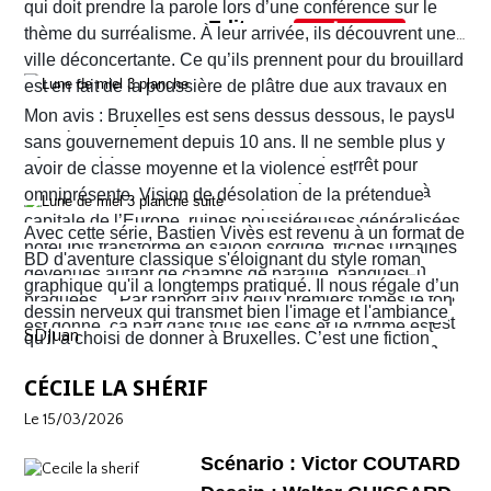
en lumière les décors et les costumes dont ceux
qui doit prendre la parole lors d’une conférence sur le
Editeur :
fragilités des uns et des autres. Le récit ne cesse
d'Hérodias et de Salomé.
thème du surréalisme. À leur arrivée, ils découvrent une
Format normal
de nous surprendre et de nous tenir en haleine.
ville déconcertante. Ce qu’ils prennent pour du brouillard
EAN/ISBN : 978-2-203-29047-1
est en fait de la poussière de plâtre due aux travaux en
cours un peu partout dans la ville. Quant au tramway ou
Nombre de pages : 48
Mon avis : Bruxelles est sens dessus dessous, le pays
au métro qu’ils pensaient prendre pour rejoindre leur
sans gouvernement depuis 10 ans. Il ne semble plus y
hôtel situé à Ixelles, ils sont eux aussi à l’arrêt pour
avoir de classe moyenne et la violence est
cause de travaux. Finalement, ils décident d’y aller à
omniprésente. Vision de désolation de la prétendue
pied. Sur leur route, Quentin découvre la librairie
capitale de l’Europe, ruines poussiéreuses généralisées,
Avec cette série, Bastien Vivès est revenu à un format de
d’occasion Pêle-mêle. Il propose à Sophie d’y jeter un
hôtel Ibis transformé en saloon sordide, friches urbaines
BD d'aventure classique s'éloignant du style roman
coup d’œil mais les ennuis vont vite commencer. En
devenues autant de champs de bataille, banques
graphique qu'il a longtemps pratiqué. Il nous régale d’un
réalité c’est la ville entière qui semble être tombée dans
braquées… Par rapport aux deux premiers tomes le ton
dessin nerveux qui transmet bien l'image et l'ambiance
une violence sans nom. C'est véritablement le Far West
est donné, ça part dans tous les sens et le rythme est
SDJuan
qu'il a choisi de donner à Bruxelles. C’est une fiction
avec son lot d’insécurité et d’anarchie. Il y a même un
plus que soutenu de bout en bout. Sophie et Quentin
mais elle semble bien rattraper la réalité de la ville de
shérif !
vont devoir faire face à une situation totalement confuse
CÉCILE LA SHÉRIF
Bruxelles de 2026 telle que perçue par nombre de ses
et chaotique. Leur voyage tourne au cauchemar et ils
habitants !
Le 15/03/2026
vont rapidement se découvrir as de la gâchette, surtout
Sophie. Un album, on peut le dire, surréaliste.
Scénario : Victor COUTARD