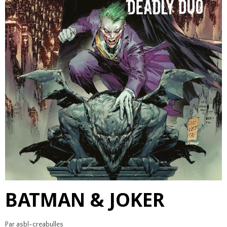
BATMAN & JOKER
Par
asbl-creabulles