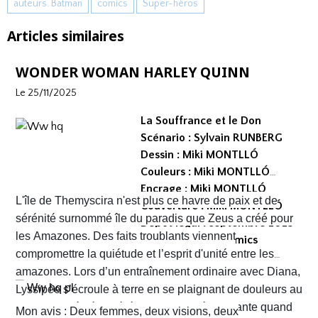
auteurs. Batman
comics
Super-héros
Articles similaires
WONDER WOMAN HARLEY QUINN
Le 25/11/2025
La Souffrance et le Don
Scénario : Sylvain RUNBERG
Dessin : Miki MONTLLÓ
Couleurs : Miki MONTLLÓ
Encrage : Miki MONTLLÓ
L'île de Themyscira n'est plus ce havre de paix et de
Couverture : Miki MONTLLÓ
sérénité surnommé île du paradis que Zeus a créé pour
Dépot légal : septembre 2025
les Amazones. Des faits troublants viennent
Editeur : Urban Comics
compromettre la quiétude et l’esprit d'unité entre les
Collection : DC Créations
amazones. Lors d’un entraînement ordinaire avec Diana,
Format comics cartonné
Lyssipée s’écroule à terre en se plaignant de douleurs au
EAN/ISBN : 979-10-26822-81-3
ventre. La vérité se révèle plus que dérangeante quand
Nombre de pages : 128
Mon avis : Deux femmes, deux visions, deux