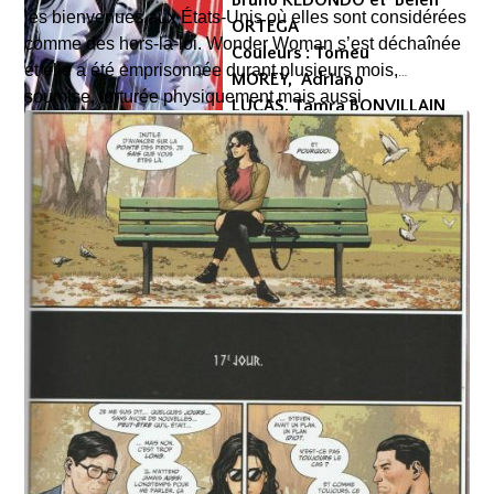
les bienvenues aux États-Unis où elles sont considérées
ORTEGA
comme des hors-la-loi. Wonder Woman s’est déchaînée
Couleurs : Tomeu
et elle a été emprisonnée durant plusieurs mois,
MOREY, Adriano
soumise, torturée physiquement mais aussi
LUCAS, Tamra BONVILLAIN
psychologiquement voire psychiquement et son amour
et Alex GUIMARÃES
de toujours, Steve Trevor, a été assassiné.
Encrage : Daniel SAMPERE,
Une fois libérée, elle s’est retirée pour rassembler ses
Caio FILIPE, Belén ORTEGA
idées et se ressourcer, laissant à ses sœurs le soin
et Khary RANDOLPH
d’accomplir ce qu’elle aurait fait de toute manière :
Couverture : Daniel SAMPERE et Tomeu MOREY
réduire à néant la menace que représente le Souverain,
Traduction : Thomas DAVIER
celui-là même qui s’est secrètement autoproclamé Roi
Dépot légal : mai 2025
de l’Amérique. Mais vont-elles y parvenir et Wonder
Editeur : Urban Comics
Woman pourra-t-elle longtemps rester à l’écart après tout
Collection : DC Infinite
ce qu’il lui a fait subir ?
Format comics cartonné
EAN/ISBN : 979-10-26824-54-1
Nombre de pages : 216
Mon avis : Après les événements des tomes précédents,
Bruce Wayne, coupé de ses alliés traditionnels, s’est
retrouvé contraint de repenser entièrement sa manière