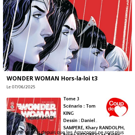
vides laissés par Bruce Wayne / Batman, autant de
EAN/ISBN : 979-10-26824-59-6
nouveaux personnages qui voudraient faire croire qu’ils
Nombre de pages : 156
veulent le bien de Gotham comme Edward Nygma dit le
Sphinx qui prétend être le nouveau bienfaiteur, Vandal
Savage à la tête de la police, Leonid Kull au sommet de
la Cour des Hiboux sans parler du Commandant Star, ce
nouveau justicier qui enflamme les foules…
WONDER WOMAN Hors-la-loi t3
Le 07/06/2025
Tome 3
Scénario : Tom
KING
Dessin : Daniel
SAMPERE, Khary RANDOLPH,
Rien ne va plus depuis que les Amazones ne sont plus
Bruno REDONDO et Belén