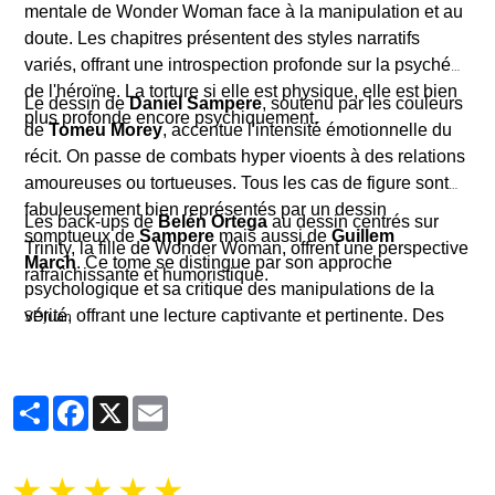
mentale de Wonder Woman face à la manipulation et au
doute. Les chapitres présentent des styles narratifs
variés, offrant une introspection profonde sur la psyché
de l'héroïne. La torture si elle est physique, elle est bien
Le dessin de
Daniel Sampere
, soutenu par les couleurs
plus profonde encore psychiquement.
de
Tomeu Morey
, accentue l'intensité émotionnelle du
récit. On passe de combats hyper vioents à des relations
amoureuses ou tortueuses. Tous les cas de figure sont
fabuleusement bien représentés par un dessin
Les back-ups de
Belén Ortega
au dessin centrés sur
somptueux de
Sampere
mais aussi de
Guillem
Trinity, la fille de Wonder Woman, offrent une perspective
March
.
Ce tome se distingue par son approche
rafraîchissante et humoristique.
psychologique et sa critique des manipulations de la
vérité, offrant une lecture captivante et pertinente.
Des
SDJuan
épisodes plus légers, comme la quête d'un cadeau pour
Batman par Diana et Superman, apportent une pause
bienvenue dans la tension ambiante.
Partager
Facebook
X
Email
★
★
★
★
★