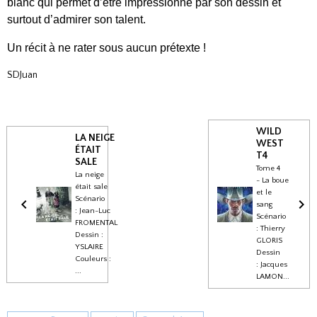
blanc qui permet d’être impressionné par son dessin et
surtout d’admirer son talent.
Un récit à ne rater sous aucun prétexte !
SDJuan
WILD
LA NEIGE
WEST
ÉTAIT
T4
SALE
Tome 4
La neige
- La boue
était sale
et le
Scénario
sang
: Jean-Luc
Scénario
FROMENTAL
: Thierry
Dessin :
GLORIS
YSLAIRE
Dessin
Couleurs :
: Jacques
...
LAMON...