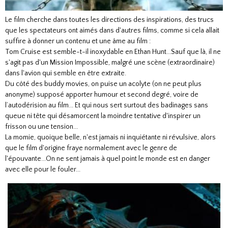
Le film cherche dans toutes les directions des inspirations, des trucs
que les spectateurs ont aimés dans d'autres films, comme si cela allait
suffire à donner un contenu et une âme au film :
Tom Cruise est semble-t-il inoxydable en Ethan Hunt...Sauf que là, il ne
s'agit pas d'un Mission Impossible, malgré une scène (extraordinaire)
dans l'avion qui semble en être extraite.
Du côté des buddy movies, on puise un acolyte (on ne peut plus
anonyme) supposé apporter humour et second degré, voire de
l’autodérision au film... Et qui nous sert surtout des badinages sans
queue ni tête qui désamorcent la moindre tentative d'inspirer un
frisson ou une tension...
La momie, quoique belle, n'est jamais ni inquiétante ni révulsive, alors
que le film d'origine fraye normalement avec le genre de
l'épouvante...On ne sent jamais à quel point le monde est en danger
avec elle pour le fouler...