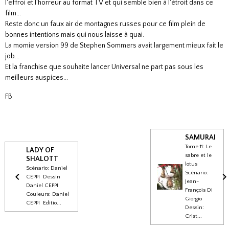
l'effroi et l'horreur au format TV et qui semble bien à l'étroit dans ce
film...
Reste donc un faux air de montagnes russes pour ce film plein de
bonnes intentions mais qui nous laisse à quai.
La momie version 99 de Stephen Sommers avait largement mieux fait le
job...
Et la franchise que souhaite lancer Universal ne part pas sous les
meilleurs auspices...
FB
SAMURAI
Tome 11: Le
LADY OF
sabre et le
SHALOTT
lotus
Scénario: Daniel
Scénario:
CEPPI Dessin
Jean-
Daniel CEPPI
François Di
Couleurs: Daniel
Giorgio
CEPPI Editio...
Dessin:
Crist...