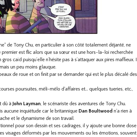
e" de Tony Chu, en particulier à son côté totalement déjanté, ne
 premier est flic alors que sa sœur est une hors-la-loi recherchée
gros caïd puisqu’elle n’hésite pas à s’attaquer aux pires maffieux. I
 mais un peu moins glauque.
peaux de roue et on finit par se demander qui est le plus décalé de
urses poursuites, méli-mélo d'affaires et… quelques tueries, etc.,
t dû à
John Layman
, le scénariste des aventures de Tony Chu.
s aucune inquiétude car le britannique
Dan Boultwood
n'a rien à
ache et le dynamisme de son travail.
itionnel pour son dessin et ses cadrages, il y ajoute une bonne dose
es visages déformés par les mouvements ou les émotions, souvent