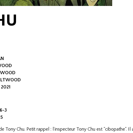
HU
AN
TWOOD
ULTWOOD
BOULTWOOD
 2021
86-3
05
e Tony Chu. Petit rappel : l’inspecteur Tony Chu est "cibopathe". Il 