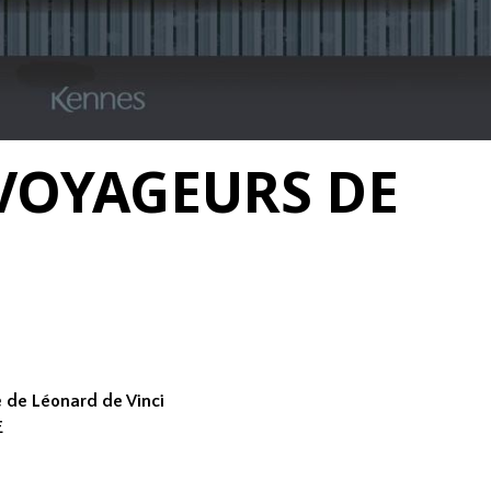
 VOYAGEURS DE
e de Léonard de Vinci
E