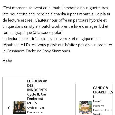
C’est mordant, souvent cruel mais l’empathie nous guette très
vite pour cette anti-héroïne à chapka à pans rabattus. Le plaisir
de lecture est réel. L’auteur nous offre un parcours hybride et
unique dans un style « patchwork » entre livre d’images, bd et
roman graphique (à la sauce polar).
La lecture en est très fluide, vous verrez, et magiquement
réjouissante ! Faites-vous plaisir et n’hésitez pas à vous procurer
le Cassandra Darke de Posy Simmonds.
Michel
LE POUVOIR
DES
CANDY &
INNOCENTS
CIGARETTES
Cycle II, Car
1
l'enfer est
Tome 1
ici. T5
Scénario:
Cycle II - Car
Tomonori Inoue
l'enfer est ici
Dessin: