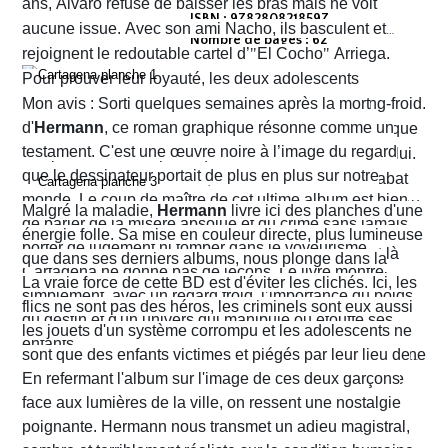
ans, Alvaro refuse de baisser les bras mais ne voit
ISBN : 9782808218597
aucune issue. Avec son ami Nacho, ils basculent et
Nombre de pages : 62
rejoignent le redoutable cartel d’
"
El Cocho
"
Arriega.
Pour prouver leur loyauté, les deux adolescents
reçoivent l'ordre d'exécuter des prisonniers de sang-froid.
Mon avis : Sorti quelques semaines après la mort
d'
Hermann
, ce roman graphique résonne comme un
Alvaro hésite, tremble mais en proie à une peur panique
testament. C'est une œuvre noire à l’image du regard
finit par obéir. Cela provoque aussitôt un déclic chez lui.
que le dessinateur portait de plus en plus sur notre
Dans un sursaut de survie, il retourne son arme et abat
monde. Le coup de maître de cet ultime album est bien
l’un des chefs du gang local qui n’est autre que le neveu
Malgré la maladie,
Hermann
livre ici des planches d'une
de parler de la misère absolue et du crime sans jamais
d’Arriega. Devenus des hommes à abattre, Alvaro et
énergie folle. Sa mise en couleur directe, plus lumineuse
porter de jugement ni tomber dans le voyeurisme.
Nacho s'enfuient vers la frontière américaine. C’est là
que dans ses derniers albums, nous plonge dans la
Cartagena ne donne pas de leçons. Le livre montre
qu’ils vont croiser, Félix Garzon, un flic quadragénaire
poussière et la sueur comme lui seul savait les
La vraie force de cette BD est d'éviter les clichés. Ici, les
simplement, avec un regard froid, l’importance du poids
fatigué qui les regarde courir…
transmettre. On y retrouve ses fameux visages fatigués
flics ne sont pas des héros, les criminels sont eux aussi
du destin et d'un univers qui manipule ou étouffe ses
aux mâchoires carrées portant en eux toute la détresse
les jouets d'un système corrompu et les adolescents ne
enfants.
ou la noirceur du monde. Le scénario d'
sont que des enfants victimes et piégés par leur lieu de
Yves H
. est d'une
fluidité exemplaire. On est emporté dans une aventure
naissance.
En refermant l'album sur l'image de ces deux garçons
mêlant road trip étouffant, récit existentiel et course
face aux lumières de la ville, on ressent une nostalgie
contre la montre où chaque case souligne l'urgence de
poignante. Hermann nous transmet un adieu magistral,