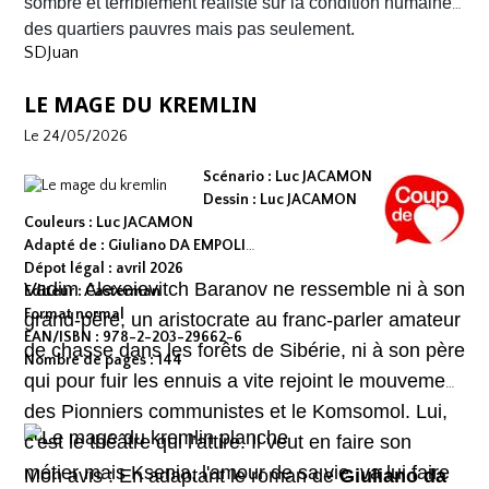
survivre.
sombre et terriblement réaliste sur la condition humaine
des quartiers pauvres mais pas seulement.
SDJuan
LE MAGE DU KREMLIN
Le 24/05/2026
Scénario : Luc JACAMON
Dessin : Luc JACAMON
Couleurs : Luc JACAMON
Adapté de : Giuliano DA EMPOLI
Dépot légal : avril 2026
Vadim Alexeievitch Baranov ne ressemble ni à son
Editeur : Casterman
Format normal
grand-père, un aristocrate au franc-parler amateur
EAN/ISBN : 978-2-203-29662-6
de chasse dans les forêts de Sibérie, ni à son père
Nombre de pages : 144
qui pour fuir les ennuis a vite rejoint le mouvement
des Pionniers communistes et le Komsomol. Lui,
c'est le théâtre qui l’attire. Il veut en faire son
métier mais Ksenia, l'amour de sa vie, va lui faire
Mon avis : En adaptant le roman de
Giuliano da