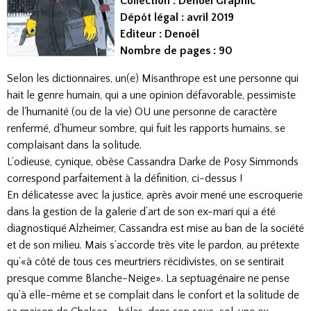
Collection : Denoël Graphic
Dépôt légal : avril 2019
Editeur : Denoël
Nombre de pages : 90
Selon les dictionnaires, un(e) Misanthrope est une personne qui
hait le genre humain, qui a une opinion défavorable, pessimiste
de l'humanité (ou de la vie) OU une personne de caractère
renfermé, d'humeur sombre, qui fuit les rapports humains, se
complaisant dans la solitude.
L’odieuse, cynique, obèse Cassandra Darke de Posy Simmonds
correspond parfaitement à la définition, ci-dessus !
En délicatesse avec la justice, après avoir mené une escroquerie
dans la gestion de la galerie d’art de son ex-mari qui a été
diagnostiqué Alzheimer, Cassandra est mise au ban de la société
et de son milieu. Mais s’accorde très vite le pardon, au prétexte
qu’«à côté de tous ces meurtriers récidivistes, on se sentirait
presque comme Blanche-Neige». La septuagénaire ne pense
qu’à elle-même et se complait dans le confort et la solitude de