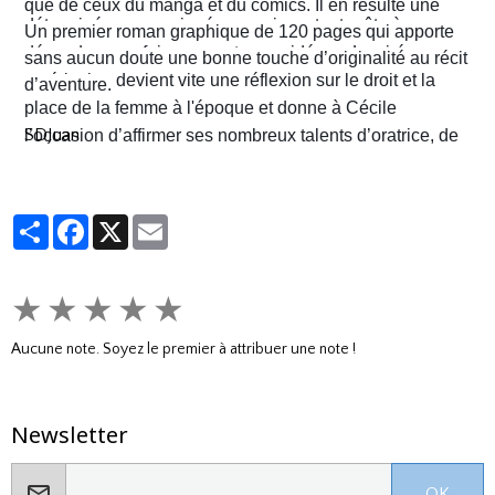
que de ceux du manga et du comics. Il en résulte une
déterminée, un peu ingénue mais surtout prête à en
narration visuelle hyper dynamique privilégiant le
Un premier roman graphique de 120 pages qui apporte
découdre pour faire respecter ses idéaux. La virée
mouvement et l'énergie, c'est le moins que l'on puisse
sans aucun doute une bonne touche d’originalité au récit
américaine devient vite une réflexion sur le droit et la
dire.
d’aventure.
place de la femme à l'époque et donne à Cécile
SDJuan
l’occasion d’affirmer ses nombreux talents d’oratrice, de
juriste et, dans le contexte américain, de tireuse plutôt
habile.
Partager
Facebook
X
Email
★
★
★
★
★
Aucune note. Soyez le premier à attribuer une note !
Newsletter
OK