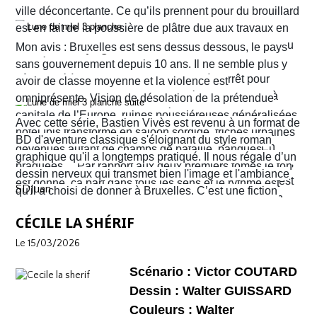
Format normal
de nous surprendre et de nous tenir en haleine.
ville déconcertante. Ce qu’ils prennent pour du brouillard
EAN/ISBN : 978-2-203-29047-1
est en fait de la poussière de plâtre due aux travaux en
cours un peu partout dans la ville. Quant au tramway ou
Nombre de pages : 48
Mon avis : Bruxelles est sens dessus dessous, le pays
au métro qu’ils pensaient prendre pour rejoindre leur
sans gouvernement depuis 10 ans. Il ne semble plus y
hôtel situé à Ixelles, ils sont eux aussi à l’arrêt pour
avoir de classe moyenne et la violence est
cause de travaux. Finalement, ils décident d’y aller à
omniprésente. Vision de désolation de la prétendue
pied. Sur leur route, Quentin découvre la librairie
capitale de l’Europe, ruines poussiéreuses généralisées,
Avec cette série, Bastien Vivès est revenu à un format de
d’occasion Pêle-mêle. Il propose à Sophie d’y jeter un
hôtel Ibis transformé en saloon sordide, friches urbaines
BD d'aventure classique s'éloignant du style roman
coup d’œil mais les ennuis vont vite commencer. En
devenues autant de champs de bataille, banques
graphique qu'il a longtemps pratiqué. Il nous régale d’un
réalité c’est la ville entière qui semble être tombée dans
braquées… Par rapport aux deux premiers tomes le ton
dessin nerveux qui transmet bien l'image et l'ambiance
une violence sans nom. C'est véritablement le Far West
est donné, ça part dans tous les sens et le rythme est
SDJuan
qu'il a choisi de donner à Bruxelles. C’est une fiction
avec son lot d’insécurité et d’anarchie. Il y a même un
plus que soutenu de bout en bout. Sophie et Quentin
mais elle semble bien rattraper la réalité de la ville de
shérif !
vont devoir faire face à une situation totalement confuse
CÉCILE LA SHÉRIF
Bruxelles de 2026 telle que perçue par nombre de ses
et chaotique. Leur voyage tourne au cauchemar et ils
habitants !
Le 15/03/2026
vont rapidement se découvrir as de la gâchette, surtout
Sophie. Un album, on peut le dire, surréaliste.
Scénario : Victor COUTARD
Dessin : Walter GUISSARD
Couleurs : Walter