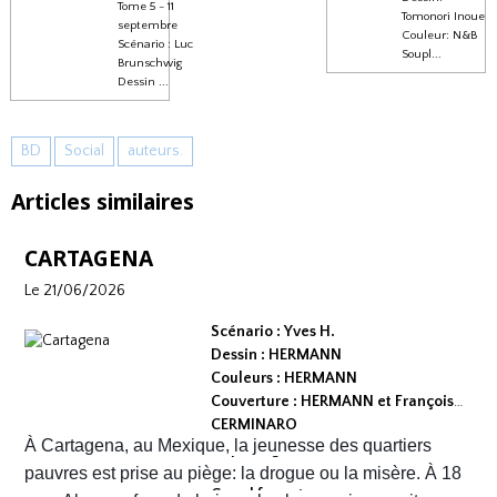
Tome 5 - 11
Tomonori Inoue
septembre
Couleur: N&B
Scénario : Luc
Soupl...
Brunschwig
Dessin ...
BD
Social
auteurs.
Articles similaires
CARTAGENA
Le 21/06/2026
Scénario : Yves H.
Dessin : HERMANN
Couleurs : HERMANN
Couverture : HERMANN et François
CERMINARO
À Cartagena, au Mexique, la jeunesse des quartiers
Dépot légal : avril 2026
Editeur :
pauvres est prise au piège: la drogue ou la misère. À 18
Grand format