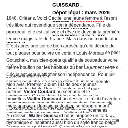
GUISSARD
Dépot légal : mars 2026
1848, Orléans. Voici Cécile, une jeune femme à l'esprit
Editeur :
très libre qui revendique son indépendance. Fille du
Format normal
procureur, elle est cultivée et rêve de devenir la première
EAN/ISBN : 978-2-203-
femme magistrate de France. Mais dans un monde alors
29334-2
très machiste, elle est confrontée à une institution
C’est après une soirée bien arrosée qu’elle décide de
Nombre de pages :120
judiciaire exclusivement masculine. Refusant de se plier
tout plaquer pour suivre un certain Louis-Moreau
aux conventions sociales de l'époque, elle ne cesse de
Gottschalk, musicien-poète qualifié de troubadour voire
défier les normes et d’affirmer sa liberté d’action en
même bouffon par les habitués du bar
La jument verte
où
prenant des risques qui lui attirent beaucoup d’ennuis.
Cécile est venue affirmer son indépendance. Pour lui
comme pour elle, ce sera le début d’un long périple
Mon avis: Premier album BD de deux jeunes
direction les États-Unis. L’aventure ne fait que
auteurs,
Victor Coutard
au scénario et le
commencer. Ce qui devait être une fuite va se
bruxellois
Walter Guissard
au dessin, ce récit d'aventure
transformer en une quête de justice dans l'immensité
mêle humour et féminisme tout en se réappropriant
sauvage américaine. Au gré de ses déplacements,
certains codes du western. L’action et les
Au dessin,
Walter Guissard
nous propose un trait
Cécile finira contre toute attente par troquer la robe de
rebondissements vont bon train car Cécile n'est pas une
dynamique s’inspirant aussi bien du style franco-belge
juriste contre l'étoile de shérif…
"demoiselle en détresse". C'est plutôt une héroïne