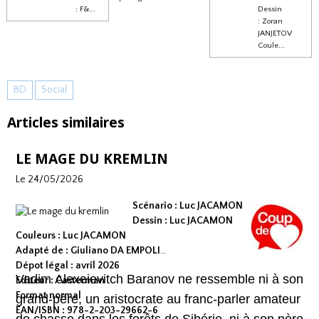
: F&...
Dessin
: Zoran
JANJETOV
Coule...
BD
Social
Articles similaires
LE MAGE DU KREMLIN
Le 24/05/2026
Scénario : Luc JACAMON
Dessin : Luc JACAMON
Couleurs : Luc JACAMON
Adapté de : Giuliano DA EMPOLI
Dépot légal : avril 2026
Vadim Alexeievitch Baranov ne ressemble ni à son
Editeur : Casterman
Format normal
grand-père, un aristocrate au franc-parler amateur
EAN/ISBN : 978-2-203-29662-6