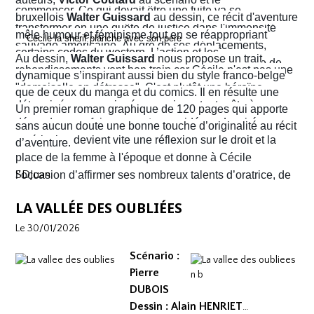
commencer. Ce qui devait être une fuite va se
bruxellois
Walter Guissard
au dessin, ce récit d'aventure
transformer en une quête de justice dans l'immensité
mêle humour et féminisme tout en se réappropriant
sauvage américaine. Au gré de ses déplacements,
certains codes du western. L’action et les
Au dessin,
Walter Guissard
nous propose un trait
Cécile finira contre toute attente par troquer la robe de
rebondissements vont bon train car Cécile n'est pas une
dynamique s’inspirant aussi bien du style franco-belge
juriste contre l'étoile de shérif…
"demoiselle en détresse". C'est plutôt une héroïne
que de ceux du manga et du comics. Il en résulte une
déterminée, un peu ingénue mais surtout prête à en
narration visuelle hyper dynamique privilégiant le
Un premier roman graphique de 120 pages qui apporte
découdre pour faire respecter ses idéaux. La virée
mouvement et l'énergie, c'est le moins que l'on puisse
sans aucun doute une bonne touche d’originalité au récit
américaine devient vite une réflexion sur le droit et la
dire.
d’aventure.
place de la femme à l'époque et donne à Cécile
SDJuan
l’occasion d’affirmer ses nombreux talents d’oratrice, de
juriste et, dans le contexte américain, de tireuse plutôt
LA VALLÉE DES OUBLIÉES
habile.
Le 30/01/2026
Scénario :
Pierre
DUBOIS
Dessin : Alain HENRIET