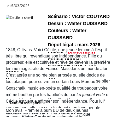
et chaotique. Leur voyage tourne au cauchemar et ils
habitants !
Le 15/03/2026
vont rapidement se découvrir as de la gâchette, surtout
Sophie. Un album, on peut le dire, surréaliste.
Scénario : Victor COUTARD
Dessin : Walter GUISSARD
Couleurs : Walter
GUISSARD
Dépot légal : mars 2026
1848, Orléans. Voici Cécile, une jeune femme à l'esprit
Editeur :
très libre qui revendique son indépendance. Fille du
Format normal
procureur, elle est cultivée et rêve de devenir la première
EAN/ISBN : 978-2-203-
femme magistrate de France. Mais dans un monde alors
29334-2
très machiste, elle est confrontée à une institution
C’est après une soirée bien arrosée qu’elle décide de
Nombre de pages :120
judiciaire exclusivement masculine. Refusant de se plier
tout plaquer pour suivre un certain Louis-Moreau
aux conventions sociales de l'époque, elle ne cesse de
Gottschalk, musicien-poète qualifié de troubadour voire
défier les normes et d’affirmer sa liberté d’action en
même bouffon par les habitués du bar
La jument verte
où
prenant des risques qui lui attirent beaucoup d’ennuis.
Cécile est venue affirmer son indépendance. Pour lui
comme pour elle, ce sera le début d’un long périple
Mon avis: Premier album BD de deux jeunes
direction les États-Unis. L’aventure ne fait que
auteurs,
Victor Coutard
au scénario et le