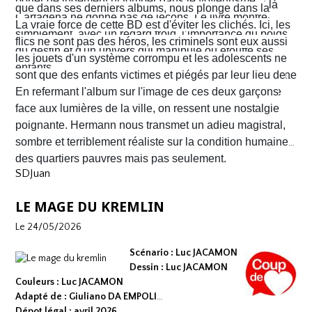
porter de jugement ni tomber dans le voyeurisme.
Nacho s'enfuient vers la frontière américaine. C’est là
que dans ses derniers albums, nous plonge dans la
Cartagena ne donne pas de leçons. Le livre montre
qu’ils vont croiser, Félix Garzon, un flic quadragénaire
poussière et la sueur comme lui seul savait les
La vraie force de cette BD est d'éviter les clichés. Ici, les
simplement, avec un regard froid, l’importance du poids
fatigué qui les regarde courir…
transmettre. On y retrouve ses fameux visages fatigués
flics ne sont pas des héros, les criminels sont eux aussi
du destin et d'un univers qui manipule ou étouffe ses
aux mâchoires carrées portant en eux toute la détresse
les jouets d'un système corrompu et les adolescents ne
enfants.
ou la noirceur du monde. Le scénario d'
sont que des enfants victimes et piégés par leur lieu de
Yves H
. est d'une
fluidité exemplaire. On est emporté dans une aventure
naissance.
En refermant l'album sur l'image de ces deux garçons
mêlant road trip étouffant, récit existentiel et course
face aux lumières de la ville, on ressent une nostalgie
contre la montre où chaque case souligne l'urgence de
poignante. Hermann nous transmet un adieu magistral,
survivre.
sombre et terriblement réaliste sur la condition humaine
des quartiers pauvres mais pas seulement.
SDJuan
LE MAGE DU KREMLIN
Le 24/05/2026
Scénario : Luc JACAMON
Dessin : Luc JACAMON
Couleurs : Luc JACAMON
Adapté de : Giuliano DA EMPOLI
Dépot légal : avril 2026