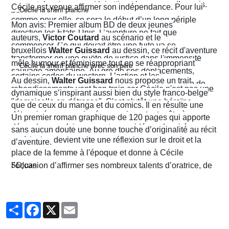
prenant des risques qui lui attirent beaucoup d’ennuis.
Cécile est venue affirmer son indépendance. Pour lui
comme pour elle, ce sera le début d’un long périple
Mon avis: Premier album BD de deux jeunes
direction les États-Unis. L’aventure ne fait que
auteurs,
Victor Coutard
au scénario et le
commencer. Ce qui devait être une fuite va se
bruxellois
Walter Guissard
au dessin, ce récit d'aventure
transformer en une quête de justice dans l'immensité
mêle humour et féminisme tout en se réappropriant
sauvage américaine. Au gré de ses déplacements,
certains codes du western. L’action et les
Au dessin,
Walter Guissard
nous propose un trait
Cécile finira contre toute attente par troquer la robe de
rebondissements vont bon train car Cécile n'est pas une
dynamique s’inspirant aussi bien du style franco-belge
juriste contre l'étoile de shérif…
"demoiselle en détresse". C'est plutôt une héroïne
que de ceux du manga et du comics. Il en résulte une
déterminée, un peu ingénue mais surtout prête à en
narration visuelle hyper dynamique privilégiant le
Un premier roman graphique de 120 pages qui apporte
découdre pour faire respecter ses idéaux. La virée
mouvement et l'énergie, c'est le moins que l'on puisse
sans aucun doute une bonne touche d’originalité au récit
américaine devient vite une réflexion sur le droit et la
dire.
d’aventure.
place de la femme à l'époque et donne à Cécile
SDJuan
l’occasion d’affirmer ses nombreux talents d’oratrice, de
juriste et, dans le contexte américain, de tireuse plutôt
habile.
Partager
Facebook
X
Email