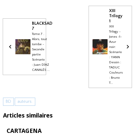
XIII
Trilogy
1
BLACKSAD
XIII
7
Trilogy -
Tome 7 .
Jones -1-
Alors, tout
Azur
tombe -
noir:
Seconde
Scénario
partie
: YANN
Scénario
Dessin :
: Juan DÍAZ
TADUC
CANALÉS ...
Couleurs
: Bruno
T...
BD
auteurs.
Articles similaires
CARTAGENA