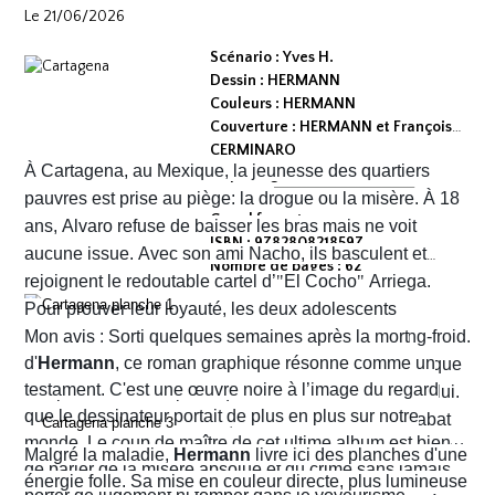
Le 21/06/2026
Scénario : Yves H.
Dessin : HERMANN
Couleurs : HERMANN
Couverture : HERMANN et François
CERMINARO
À Cartagena, au Mexique, la jeunesse des quartiers
Dépot légal : avril 2026
Editeur :
pauvres est prise au piège: la drogue ou la misère. À 18
Grand format
ans, Alvaro refuse de baisser les bras mais ne voit
ISBN : 9782808218597
aucune issue. Avec son ami Nacho, ils basculent et
Nombre de pages : 62
rejoignent le redoutable cartel d’
"
El Cocho
"
Arriega.
Pour prouver leur loyauté, les deux adolescents
reçoivent l'ordre d'exécuter des prisonniers de sang-froid.
Mon avis : Sorti quelques semaines après la mort
d'
Hermann
, ce roman graphique résonne comme un
Alvaro hésite, tremble mais en proie à une peur panique
testament. C'est une œuvre noire à l’image du regard
finit par obéir. Cela provoque aussitôt un déclic chez lui.
que le dessinateur portait de plus en plus sur notre
Dans un sursaut de survie, il retourne son arme et abat
monde. Le coup de maître de cet ultime album est bien
l’un des chefs du gang local qui n’est autre que le neveu
Malgré la maladie,
Hermann
livre ici des planches d'une
de parler de la misère absolue et du crime sans jamais
d’Arriega. Devenus des hommes à abattre, Alvaro et
énergie folle. Sa mise en couleur directe, plus lumineuse