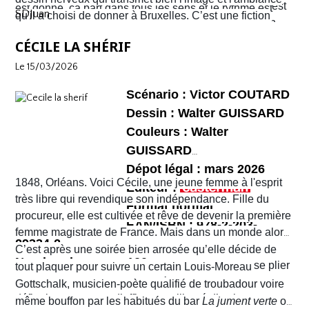
une violence sans nom. C'est véritablement le Far West
est donné, ça part dans tous les sens et le rythme est
SDJuan
qu'il a choisi de donner à Bruxelles. C’est une fiction
avec son lot d’insécurité et d’anarchie. Il y a même un
plus que soutenu de bout en bout. Sophie et Quentin
mais elle semble bien rattraper la réalité de la ville de
shérif !
vont devoir faire face à une situation totalement confuse
CÉCILE LA SHÉRIF
Bruxelles de 2026 telle que perçue par nombre de ses
et chaotique. Leur voyage tourne au cauchemar et ils
habitants !
Le 15/03/2026
vont rapidement se découvrir as de la gâchette, surtout
Sophie. Un album, on peut le dire, surréaliste.
Scénario : Victor COUTARD
Dessin : Walter GUISSARD
Couleurs : Walter
GUISSARD
Dépot légal : mars 2026
1848, Orléans. Voici Cécile, une jeune femme à l'esprit
Editeur :
très libre qui revendique son indépendance. Fille du
Format normal
procureur, elle est cultivée et rêve de devenir la première
EAN/ISBN : 978-2-203-
femme magistrate de France. Mais dans un monde alors
29334-2
très machiste, elle est confrontée à une institution
C’est après une soirée bien arrosée qu’elle décide de
Nombre de pages :120
judiciaire exclusivement masculine. Refusant de se plier
tout plaquer pour suivre un certain Louis-Moreau
aux conventions sociales de l'époque, elle ne cesse de
Gottschalk, musicien-poète qualifié de troubadour voire
défier les normes et d’affirmer sa liberté d’action en
même bouffon par les habitués du bar
La jument verte
où