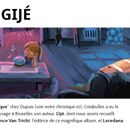
GIJÉ
ique
" chez Dupuis (voir notre
chronique ici
), Créabulles a eu le
assage à Bruxelles son auteur,
Gijé
, dont nous avons recueilli
nce Van Tricht
, l'éditrice de ce magnifique album, et
Loredana
,