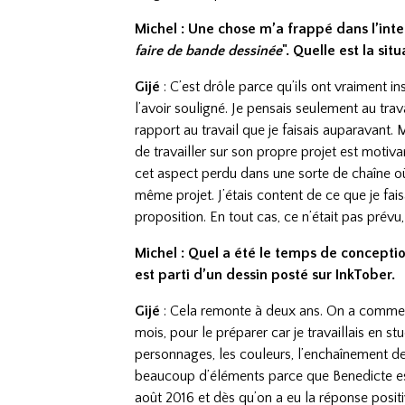
Michel : Une chose m’a frappé dans l’inte
faire de bande dessinée
". Quelle est la sit
Gijé
: C’est drôle parce qu’ils ont vraiment i
l’avoir souligné. Je pensais seulement au trava
rapport au travail que je faisais auparavant. 
de travailler sur son propre projet est motiva
cet aspect perdu dans une sorte de chaîne où 
même projet. J’étais content de ce que je fai
proposition. En tout cas, ce n’était pas prévu
Michel : Quel a été le temps de conception
est parti d’un dessin posté sur InkTober.
Gijé
: Cela remonte à deux ans. On a commenc
mois, pour le préparer car je travaillais en st
personnages, les couleurs, l’enchaînement de
beaucoup d’éléments parce que Benedicte est 
août 2016 et dès qu’on a eu la réponse posit