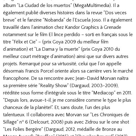
album "La Ciudad de los muertos" (MegaMultimedia). Il a
également publié diverses histoires dans la revue "Dos veces
breve" et le fanzine "Nobanda" de l’Escuela Joso. Il a également
travaillé dans l’animation chez Kandor Graphics à Grenade
notamment sur le film El lince perdido – sorti en français sous le
titre "Félix et Cie" – (prix Goya 2009 du meilleur film
d’animation) et "La Dama y la muerte" (prix Goya 2010 du
meilleur court métrage d’animation) ainsi que sur divers autres
projets. Remarqué pour sa virtuosité, celui que l’on appelle
désormais Francis Porcel oriente alors sa carrière vers le marché
francophone. De sa rencontre avec Jean-David Morvan naîtra
sa première série "Reality Show" (Dargaud, 2003-2009),
rééditée sous forme d’intégrale sous le titre "Mediacop" en 2011.
"Depuis lors, avoue-t-il, je me considère comme le type le plus
chanceux de la planète!". Et, sans doute, l’un des plus
talentueux. Il collaborera avec Morvan sur "Les Chroniques de
Sillage" nº 6 (Delcourt, 2008) puis avec Zidrou sur le one shot
"Les Folies Bergère" (Dargaud, 2012, médaille de Bronze au