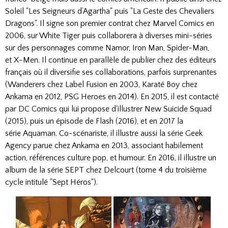
Soleil "Les Seigneurs d’Agartha" puis "La Geste des Chevaliers
Dragons". Il signe son premier contrat chez
Marvel Comics
en
2006, sur White Tiger puis collaborera à diverses mini-séries
sur des personnages comme
Namor
,
Iron Man
,
Spider-Man
,
et
X-Men
. Il continue en parallèle de publier chez des éditeurs
français où il diversifie ses collaborations, parfois surprenantes
(Wanderers chez Label Fusion en 2003, Karaté Boy chez
Ankama en 2012, PSG Heroes en 2014). En 2015, il est contacté
par
DC Comics
qui lui propose d'illustrer New
Suicide Squad
(2015), puis un épisode de
Flash
(2016), et en 2017 la
série
Aquaman
. Co-scénariste, il illustre aussi la série Geek
Agency parue chez Ankama en 2013, associant habilement
action, références culture pop, et humour. En 2016, il illustre un
album de la série SEPT chez
Delcourt
(tome 4 du troisième
cycle intitulé "Sept Héros").