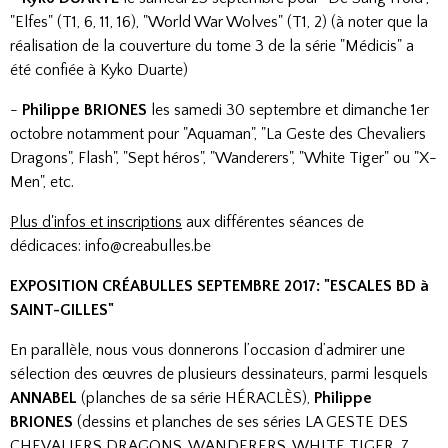
"Elfes" (T1, 6, 11, 16), "World War Wolves" (T1, 2) (à noter que la
réalisation de la couverture du tome 3 de la série "Médicis" a
été confiée à Kyko Duarte)
-
Philippe BRIONES
les samedi 30 septembre et dimanche 1er
octobre notamment pour "Aquaman", "La Geste des Chevaliers
Dragons", Flash", "
Sept héros
", "Wanderers", "White Tiger" ou "X-
Men", etc.
Plus d'infos et inscriptions
aux différentes séances de
dédicaces: info@creabulles.be
EXPOSITION CRÉABULLES SEPTEMBRE 2017: "ESCALES BD à
SAINT-GILLES"
En parallèle, nous vous donnerons l’occasion d’admirer une
sélection des œuvres de plusieurs dessinateurs, parmi lesquels
ANNABEL
(planches de sa série HÉRACLÈS),
Philippe
BRIONES
(dessins et planches de ses séries LA GESTE DES
CHEVALIERS DRAGONS, WANDERERS, WHITE TIGER, 7