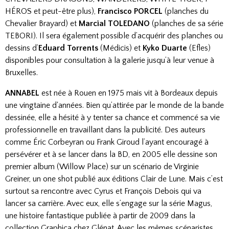
HÉROS et peut-être plus),
Francisco PORCEL
(planches du
Chevalier Brayard) et
Marcial TOLEDANO
(planches de sa série
TEBORI
). Il sera également possible d’acquérir des planches ou
dessins d’
Eduard Torrents
(Médicis) et
Kyko Duarte
(Efles)
disponibles pour consultation à la galerie jusqu’à leur venue à
Bruxelles.
ANNABEL
est née à Rouen en
1975
mais vit à Bordeaux depuis
une vingtaine d'années. Bien qu’attirée par le monde de la bande
dessinée, elle a hésité à y tenter sa chance et commencé sa vie
professionnelle en travaillant dans la publicité. Des auteurs
comme Éric Corbeyran ou Frank Giroud l’ayant encouragé à
persévérer et à se lancer dans la BD, en 2005 elle dessine son
premier album (Willow Place) sur un scénario de Virginie
Greiner, un one shot publié aux éditions Clair de Lune. Mais c’est
surtout sa rencontre avec Cyrus et François Debois qui va
lancer sa carrière. Avec eux, elle s’engage sur la série Magus,
une histoire fantastique publiée à partir de 2009 dans la
collection Graphica chez Glénat. Avec les mêmes scénaristes,